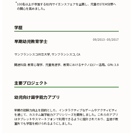
•
100名以上が参加する校内サイエンスフェアを企画し、児童のSTEM分野へ
の関心を高めました。
学歴
09/2013 - 05/2017
早期幼児教育学士
サンフランシスコ州立大学, サンフランシスコ, CA
関連科目: 教育心理学、児童発達学、教育におけるテクノロジー活用。GPA: 3.8
主要プロジェクト
幼児向け識字能力アプリ
早期の読解力向上を目的とした、インタラクティブなゲームやアクティビティ
を通じて、カスタム識字能力アプリシリーズを開発しました。これらのアプリ
はタブレットやスマートフォンで利用できるように設計されており、生徒が教
室外でも学習を続けられるようにしました。