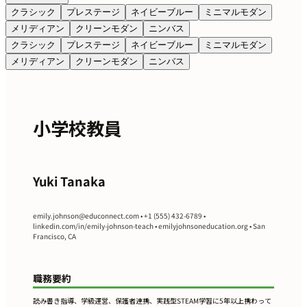
クラシック
プレステージ
ネイビーブルー
ミニマルモダン
メリディアン
クリーンモダン
ニンバス
クラシック
プレステージ
ネイビーブルー
ミニマルモダン
メリディアン
クリーンモダン
ニンバス
小学校教員
Yuki Tanaka
emily.johnson@educonnect.com
• +1 (555) 432-6789 •
linkedin.com/in/emily-johnson-teach • emilyjohnsoneducation.org • San
Francisco, CA
職務要約
読み書き指導、学級運営、保護者連携、実践型STEAM学習に5年以上携わって