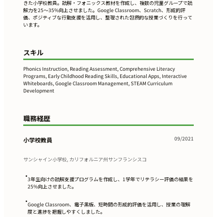
きた小学校教員。読解・フォニックス教材を作成し、複数の児童グループで読
解力を25〜35%向上させました。Google Classroom、Scratch、形成的評
価、ポジティブな行動支援を活用し、整理された包摂的な授業づくりを行って
います。
スキル
Phonics Instruction, Reading Assessment, Comprehensive Literacy
Programs, Early Childhood Reading Skills, Educational Apps, Interactive
Whiteboards, Google Classroom Management, STEAM Curriculum
Development
職務経歴
09/2021
小学校教員
サンシャイン小学校, カリフォルニア州サンフランシスコ
•
3年生向けの読解支援プログラムを作成し、1学年でリテラシー評価の結果を
25%向上させました。
•
Google Classroom、電子黒板、短時間の形成的評価を活用し、授業の理解
度と進捗を把握しやすくしました。