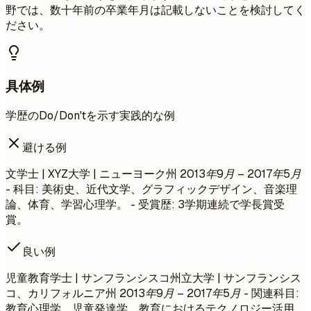
野では、数十年前の卒業年月は記載しないことを検討してく
ださい。
具体例
学歴のDo/Don'tを示す実践的な例
避ける例
文学士 | XYZ大学 | ニューヨーク州
2013年9月 – 2017年5月
- 科目: 美術史、近代文学、グラフィックデザイン、音楽理
論、体育、学習心理学。 - 受賞歴: 3学期連続で学長賞受
賞。
良い例
児童教育学士 | サンフランシスコ州立大学 | サンフランシス
コ、カリフォルニア州
2013年9月 – 2017年5月
- 関連科目:
教育心理学、児童発達学、教育におけるテクノロジー活用。