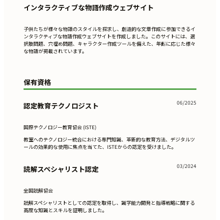
インタラクティブな物語作成ウェブサイト
子供たちが様々な物語のスタイルを探求し、創造的な文章作成に参加できるイ
ンタラクティブな物語作成ウェブサイトを作成しました。このサイトには、選
択肢問題、穴埋め問題、キャラクター作成ツールを備えた、年齢に応じた様々
な物語が掲載されています。
保有資格
06/2025
認定教育テクノロジスト
国際テクノロジー教育協会 (ISTE)
教室へのテクノロジー統合における専門知識、革新的な教育方法、デジタルツ
ールの効果的な使用に焦点を当てた、ISTEからの認定を受けました。
03/2024
読解スペシャリスト認定
全国読解協会
読解スペシャリストとしての認定を取得し、識字能力開発と指導戦略に関する
高度な知識とスキルを証明しました。