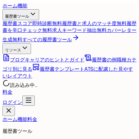
ホーム
機能
履歴書ツール
履歴書スコア即時診断
無料
履歴書と求人のマッチ度
無料
履歴
書を辛口チェック
無料
求人キーワード抽出
無料
カバーレター
生成
無料
すべての履歴書ツール
リソース
ブログ
キャリアのヒントとガイド
履歴書の例
職種カテ
ゴリ別に見る
履歴書テンプレート
ATSに配慮した見やす
いレイアウト
読み込み中...
料金
ログイン
ホーム
機能
料金
履歴書ツール