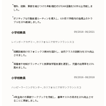
•
理科、読解、算数を結びつけた年齢相応のSTEAM活動を50件以上作成しま
した。
•
ポジティブな行動支援ルーティンを導入し、6か月で学級内の指導上のトラ
ブルを20%削減しました。
09/2018 - 06/2021
小学校教員
レインボーアカデミー, カリフォルニア州サンフランシスコ
•
初期読者向けのフォニックス教材を設計し、幼児クラスの読解力を35%向上
させました。
•
保護者や地域ボランティアと放課後学習支援を運営し、児童の出席率を15%
高めました。
09/2016 - 08/2018
小学校教員
ハッピーラーニングセンター, カリフォルニア州サンフランシスコ
•
4年生向けの算数ワークブックを作成し、基準テストの得点を20%向上させ
ることに貢献しました。