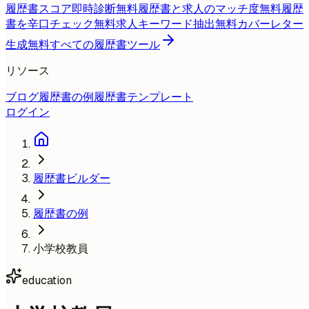
履歴書スコア即時診断
無料
履歴書と求人のマッチ度
無料
履歴
書を辛口チェック
無料
求人キーワード抽出
無料
カバーレター
生成
無料
すべての履歴書ツール
リソース
ブログ
履歴書の例
履歴書テンプレート
ログイン
履歴書ビルダー
履歴書の例
小学校教員
education