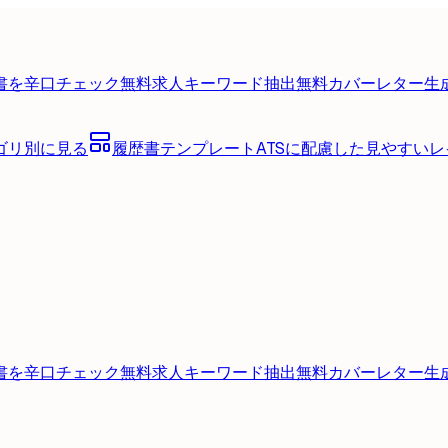
書を辛口チェック
無料
求人キーワード抽出
無料
カバーレター生
ゴリ別に見る
履歴書テンプレート
ATSに配慮した見やすい
書を辛口チェック
無料
求人キーワード抽出
無料
カバーレター生