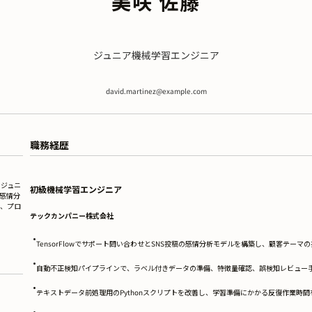
美咲 佐藤
ジュニア機械学習エンジニア
david.martinez@example.com
職務経歴
つジュニ
初級機械学習エンジニア
、感情分
、プロ
テックカンパニー株式会社
•
TensorFlowでサポート問い合わせとSNS投稿の感情分析モデルを構築し、顧客テーマ
•
自動不正検知パイプラインで、ラベル付きデータの準備、特徴量確認、誤検知レビュー
•
テキストデータ前処理用のPythonスクリプトを改善し、学習準備にかかる反復作業時間
•