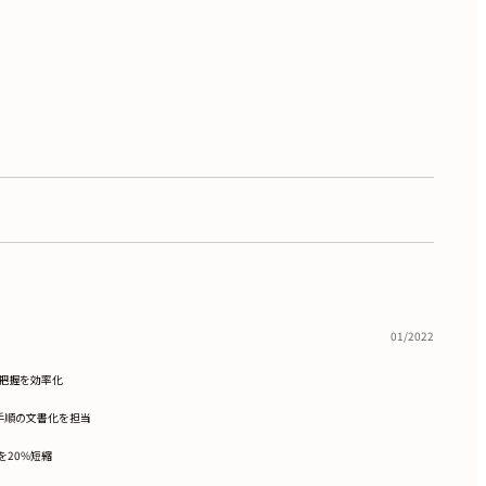
01/2022
の把握を効率化
手順の文書化を担当
を20%短縮