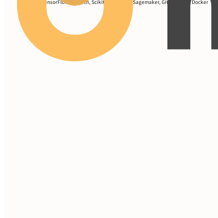
Python, TensorFlow, PyTorch, Scikit-Learn, AWS Sagemaker, Git, Tableau, Docker