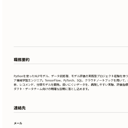
職務要約
Pythonを使ったNLPモデル、データ前処理、モデル評価の実務型プロジェクト経験を持
ア機械学習エンジニア。TensorFlow、PyTorch、SQL、クラウドノートブックを用いて
析、レコメンド、分類モデルを開発。扱いにくいデータを、再現しやすい実験、評価指標
ダクト・データチーム向けの明確な説明に落とし込めます。
連絡先
メール