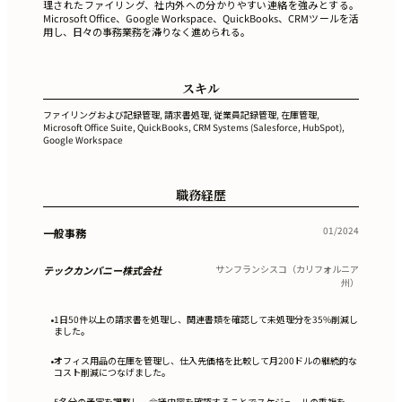
理されたファイリング、社内外への分かりやすい連絡を強みとする。
Microsoft Office、Google Workspace、QuickBooks、CRMツールを活
用し、日々の事務業務を滞りなく進められる。
スキル
ファイリングおよび記録管理, 請求書処理, 従業員記録管理, 在庫管理,
Microsoft Office Suite, QuickBooks, CRM Systems (Salesforce, HubSpot),
Google Workspace
職務経歴
01/2024
一般事務
サンフランシスコ（カリフォルニア
テックカンパニー株式会社
州）
1日50件以上の請求書を処理し、関連書類を確認して未処理分を35%削減し
•
ました。
オフィス用品の在庫を管理し、仕入先価格を比較して月200ドルの継続的な
•
コスト削減につなげました。
5名分の予定を調整し、会議内容を確認することでスケジュールの重複を