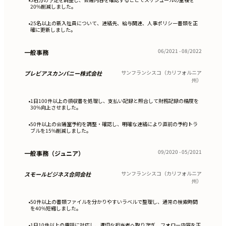
•
20%削減しました。
25名以上の新入社員について、連絡先、給与関連、人事ポリシー書類を正
•
確に更新しました。
06/2021 - 08/2022
一般事務
サンフランシスコ（カリフォルニア
プレビアスカンパニー株式会社
州）
1日100件以上の領収書を処理し、支払い記録と照合して財務記録の精度を
•
30%向上させました。
50件以上の会議室予約を調整・確認し、明確な連絡により直前の予約トラ
•
ブルを15%削減しました。
09/2020 - 05/2021
一般事務（ジュニア）
サンフランシスコ（カリフォルニア
スモールビジネス合同会社
州）
50件以上の書類ファイルを分かりやすいラベルで整理し、通常の検索時間
•
を40%短縮しました。
1日10件以上の電話に対応し、適切な担当者へ取り次ぎ、フォロー内容を正
•