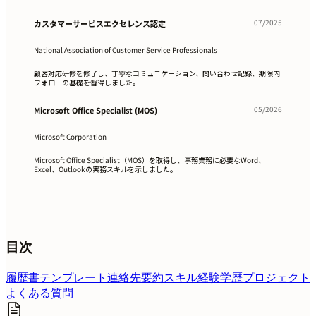
07/2025
カスタマーサービスエクセレンス認定
National Association of Customer Service Professionals
顧客対応研修を修了し、丁寧なコミュニケーション、問い合わせ記録、期限内
フォローの基礎を習得しました。
05/2026
Microsoft Office Specialist (MOS)
Microsoft Corporation
Microsoft Office Specialist（MOS）を取得し、事務業務に必要なWord、
Excel、Outlookの実務スキルを示しました。
目次
履歴書テンプレート
連絡先
要約
スキル
経験
学歴
プロジェクト
よくある質問