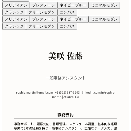
メリディアン
プレステージ
ネイビーブルー
ミニマルモダン
クラシック
クリーンモダン
ニンバス
メリディアン
プレステージ
ネイビーブルー
ミニマルモダン
クラシック
クリーンモダン
ニンバス
美咲 佐藤
一般事務アシスタント
sophie.martin@email.com
| +1 (555) 987-6543 | linkedin.com/in/sophie-
martin | Atlanta, GA
職務要約
事務サポート、顧客対応、書類管理、スケジュール調整、基本的な経理
補助で2年の経験を持つ一般事務アシスタント。正確なデータ入力、整