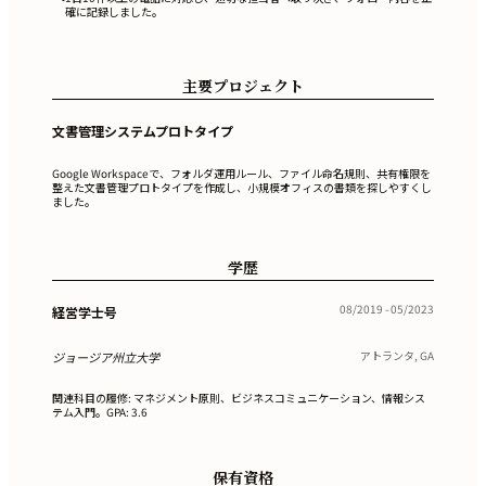
確に記録しました。
主要プロジェクト
文書管理システムプロトタイプ
Google Workspaceで、フォルダ運用ルール、ファイル命名規則、共有権限を
整えた文書管理プロトタイプを作成し、小規模オフィスの書類を探しやすくし
ました。
学歴
08/2019 - 05/2023
経営学士号
アトランタ, GA
ジョージア州立大学
関連科目の履修: マネジメント原則、ビジネスコミュニケーション、情報シス
テム入門。GPA: 3.6
保有資格