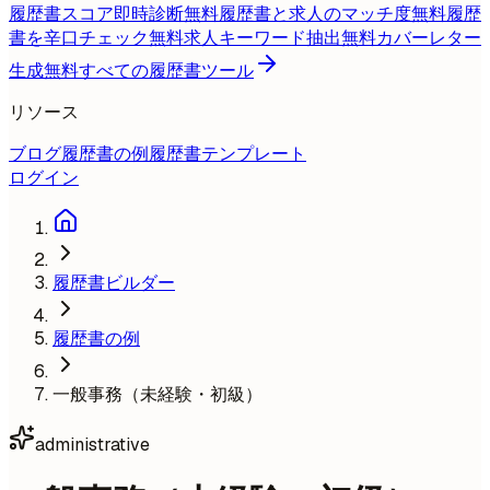
履歴書スコア即時診断
無料
履歴書と求人のマッチ度
無料
履歴
書を辛口チェック
無料
求人キーワード抽出
無料
カバーレター
生成
無料
すべての履歴書ツール
リソース
ブログ
履歴書の例
履歴書テンプレート
ログイン
履歴書ビルダー
履歴書の例
一般事務（未経験・初級）
administrative