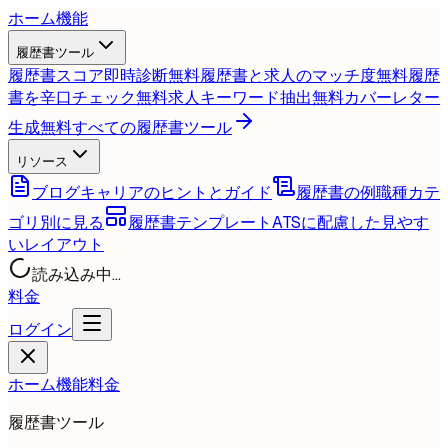
ホーム
機能
履歴書ツール
履歴書スコア即時診断
無料
履歴書と求人のマッチ度
無料
履歴
書を辛口チェック
無料
求人キーワード抽出
無料
カバーレター
生成
無料
すべての履歴書ツール
リソース
ブログ
キャリアのヒントとガイド
履歴書の例
職種カテ
ゴリ別に見る
履歴書テンプレート
ATSに配慮した見やす
いレイアウト
読み込み中...
料金
ログイン
ホーム
機能
料金
履歴書ツール