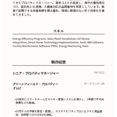
てきたプロパティマネージャー。運営コストの見直し、保守の優先順位
づけ、委託先との連携、入居者対応の品質維持を得意としています。数
値で説明できる改善実績を積み重ね、現場に無理のない形で効率化を進
めてきました。
スキル
Energy Efficiency Programs, Solar Panel Installation, IoT Device
Integration, Smart Home Technology Implementation, Yardi, MRI Software,
Facility Maintenance Software (FMS), Energy Monitoring Tools
職務経歴
04/2022
シニア・プロパティマネージャー
ポートランド, OR
グリーンフィールド・プロパティー
ズ LLC
20物件にスマートホームエネルギー管理システムを導入し、2年間で平均光
•
熱費を25%削減。
50万ドルの予算を策定・管理し、サステナビリティプロジェクトに資金提
•
供、初年度で30%のROIを達成。