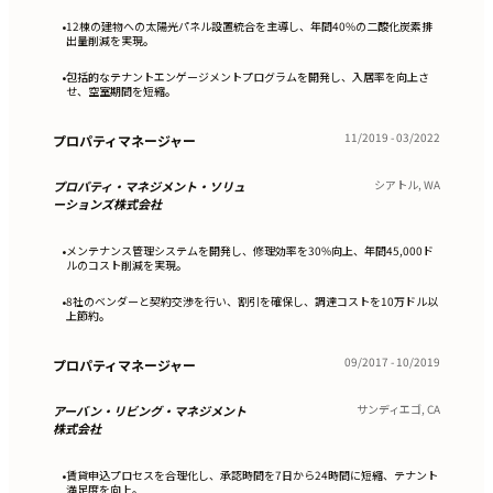
12棟の建物への太陽光パネル設置統合を主導し、年間40%の二酸化炭素排
•
出量削減を実現。
包括的なテナントエンゲージメントプログラムを開発し、入居率を向上さ
•
せ、空室期間を短縮。
11/2019 - 03/2022
プロパティマネージャー
シアトル, WA
プロパティ・マネジメント・ソリュ
ーションズ株式会社
メンテナンス管理システムを開発し、修理効率を30%向上、年間45,000ド
•
ルのコスト削減を実現。
8社のベンダーと契約交渉を行い、割引を確保し、調達コストを10万ドル以
•
上節約。
09/2017 - 10/2019
プロパティマネージャー
サンディエゴ, CA
アーバン・リビング・マネジメント
株式会社
賃貸申込プロセスを合理化し、承認時間を7日から24時間に短縮、テナント
•
満足度を向上。