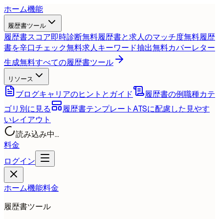
ホーム
機能
履歴書ツール
履歴書スコア即時診断
無料
履歴書と求人のマッチ度
無料
履歴
書を辛口チェック
無料
求人キーワード抽出
無料
カバーレター
生成
無料
すべての履歴書ツール
リソース
ブログ
キャリアのヒントとガイド
履歴書の例
職種カテ
ゴリ別に見る
履歴書テンプレート
ATSに配慮した見やす
いレイアウト
読み込み中...
料金
ログイン
ホーム
機能
料金
履歴書ツール