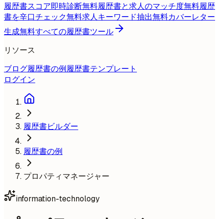
履歴書スコア即時診断
無料
履歴書と求人のマッチ度
無料
履歴
書を辛口チェック
無料
求人キーワード抽出
無料
カバーレター
生成
無料
すべての履歴書ツール
リソース
ブログ
履歴書の例
履歴書テンプレート
ログイン
履歴書ビルダー
履歴書の例
プロパティマネージャー
information-technology