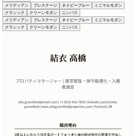
メリディアン
プレステージ
ネイビーブルー
ミニマルモダン
クラシック
クリーンモダン
ニンバス
メリディアン
プレステージ
ネイビーブルー
ミニマルモダン
クラシック
クリーンモダン
ニンバス
結衣 高橋
プロパティマネージャー | 運営管理・保守最適化・入居
者満足
ella.greenfield@email.com
| +1 (503) 456-7890 | linkedin.com/in/ella-
greenfield | www.ellagreenfieldproperties.com | Portland, OR
職務要約
8年以上にわたり住宅系ポートフォリオと複合用途物件の管理を担当し