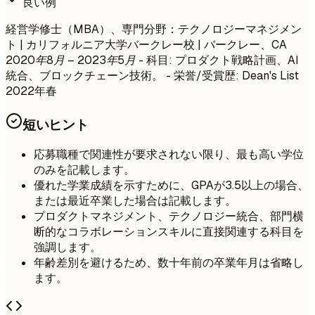
良い例
経営学修士（MBA）、専門分野：テクノロジーマネジメン
ト | カリフォルニア大学バークレー校 | バークレー、CA
2020年8月 – 2023年5月
- 科目: プロダクト戦略計画、AI
統合、ブロックチェーン技術。 - 栄誉/受賞歴: Dean's List
2022年春
短いヒント
応募職種で関連性が要求されない限り、最も高い学位
のみを記載します。
優れた学業成績を示すために、GPAが3.5以上の場合、
または最近卒業した場合は記載します。
プロダクトマネジメント、テクノロジー統合、部門横
断的なコラボレーションスキルに直接関連する科目を
強調します。
年齢差別を避けるため、数十年前の卒業年月は省略し
ます。