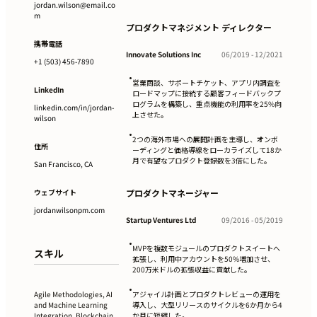
jordan.wilson@email.co
m
プロダクトマネジメント ディレクター
携帯電話
Innovate Solutions Inc
06/2019 - 12/2021
+1 (503) 456-7890
•
営業商談、サポートチケット、アプリ内調査を
LinkedIn
ロードマップに接続する顧客フィードバックプ
ログラムを構築し、重点機能の利用率を25%向
linkedin.com/in/jordan-
上させた。
wilson
•
2つの海外市場への展開計画を主導し、オンボ
住所
ーディングと価格導線をローカライズして18か
月で有望なプロダクト登録数を3倍にした。
San Francisco, CA
ウェブサイト
プロダクトマネージャー
jordanwilsonpm.com
Startup Ventures Ltd
09/2016 - 05/2019
•
MVPを複数モジュールのプロダクトスイートへ
スキル
拡張し、利用中アカウントを50%増加させ、
200万米ドルの拡張収益に貢献した。
•
Agile Methodologies, AI
アジャイル計画とプロダクトレビューの運用を
and Machine Learning
導入し、大型リリースのサイクルを6か月から4
Integration, Blockchain
か月に短縮した。