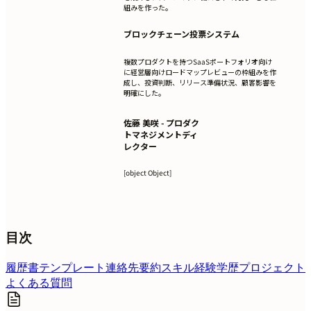
組みを作った。
ブロックチェーン投票システム
複数プロダクトを持つSaaSポートフォリオ向け
に経営層向けロードマップレビューの枠組みを作
成し、投資判断、リリース準備状況、顧客影響を
明確にした。
佐藤 美咲 - プロダク
トマネジメントディ
レクター
[object Object]
目次
履歴書テンプレート
連絡先
要約
スキル
経験
学歴
プロジェクト
よくある質問