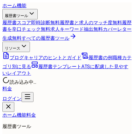
ホーム
機能
履歴書ツール
履歴書スコア即時診断
無料
履歴書と求人のマッチ度
無料
履歴
書を辛口チェック
無料
求人キーワード抽出
無料
カバーレター
生成
無料
すべての履歴書ツール
リソース
ブログ
キャリアのヒントとガイド
履歴書の例
職種カテ
ゴリ別に見る
履歴書テンプレート
ATSに配慮した見やす
いレイアウト
読み込み中...
料金
ログイン
ホーム
機能
料金
履歴書ツール