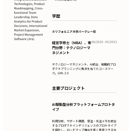
Technologies, Product
Roadmapping, Cross-
functional Team
学歴
Leadership, Data
Analytics for Product
Decisions, International
Market Expansion,
カリフォルニア大学バークレー校
Project Management
Software (Jira)
08/2020 - 05/2023
経営学修士（MBA）、専
門分野：テクノロジーマ
ネジメント
テクノロジーマネジメント、AI統合、戦略的プロ
ダクトプランニングに焦点を当てたコースワー
ク。GPA: 3.9
主要プロジェクト
AI駆動型分析プラットフォームプロトタ
イプ
利用分析、サポート課題、受注・失注メモを統合
するプロダクトインテリジェンスのプロトタイプ
を設計し、ロードマップ機会を早く発見できる仕