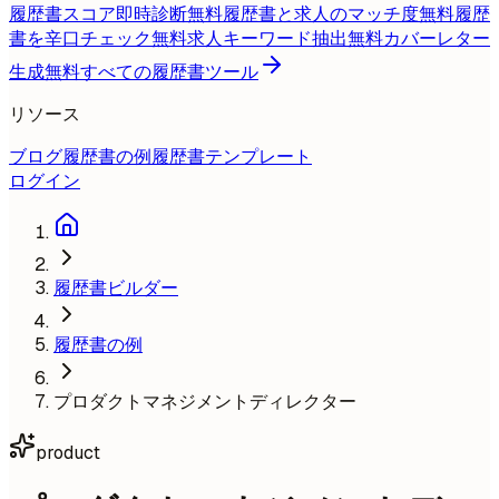
履歴書スコア即時診断
無料
履歴書と求人のマッチ度
無料
履歴
書を辛口チェック
無料
求人キーワード抽出
無料
カバーレター
生成
無料
すべての履歴書ツール
リソース
ブログ
履歴書の例
履歴書テンプレート
ログイン
履歴書ビルダー
履歴書の例
プロダクトマネジメントディレクター
product