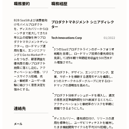
職務要約
職務経歴
B2B SaaSおよび消費者向
プロダクトマネジメント シニアディレク
けモバイルプロダクト
ター
を、ディスカバリーからロ
ーンチまで拡大してきた8
年以上の経験を持つプロ
Tech Innovations Corp
01/2022
ダクトマネジメントディレ
クター。ロードマップ運
•
3つのSaaSプロダクトラインのポートフォリオ
用を整え、エンジニアリ
戦略を主導し、ロードマップ投資の優先順位を
ングとGo-to-Marketチー
見直して2四半期で年間経常収益を500万米ド
ムをつなぎ、顧客調査を
ル増加させた。
優先度の高いプロダクト
施策に落とし込む。アク
•
ティベーション改善、リリ
プロダクト、デザイン、エンジニアリング、営
ースサイクル短縮、売
業、サポートを横断する運用モデルを構築し、
上・継続率・ユーザー体
8つのステークホルダーグループに対するロー
験に結びつく意思決定を
ドマップの透明性を高めた。
強みとする。
•
プロダクト分析ダッシュボードを導入し、週次
の意思決定準備時間を50%削減するとともに、
アクティベーションと継続率のリスクを早期に
連絡先
把握できるようにした。
•
ディスカバリー、優先順位付け、リリースの運
用を標準化し、ユーザビリティテストを維持し
メール
たまま機能開発サイクルを平均30%短縮した。