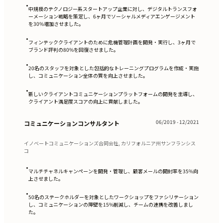
•
中規模のテクノロジー系スタートアップ企業に対し、デジタルトランスフォ
ーメーション戦略を策定し、6ヶ月でソーシャルメディアエンゲージメント
を30%増加させました。
•
フィンテッククライアントのために危機管理計画を開発・実行し、3ヶ月で
ブランド評判の80%を回復させました。
•
20名のスタッフを対象とした包括的なトレーニングプログラムを作成・実施
し、コミュニケーション全体の質を向上させました。
•
新しいクライアントコミュニケーションプラットフォームの開発を主導し、
クライアント満足度スコアの向上に貢献しました。
06/2019 - 12/2021
コミュニケーションコンサルタント
イノベートコミュニケーションズ合同会社, カリフォルニア州サンフランシス
コ
•
マルチチャネルキャンペーンを開発・管理し、顧客メールの開封率を35%向
上させました。
•
50名のステークホルダーを対象としたワークショップをファシリテーション
し、コミュニケーションの障壁を15%削減し、チームの連携を改善しまし
た。