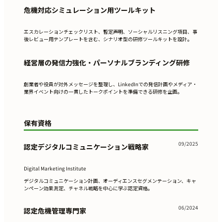
危機対応シミュレーション用ツールキット
エスカレーションチェックリスト、暫定声明、ソーシャルリスニング項目、事
後レビュー用テンプレートを含む、シナリオ型の研修ツールキットを設計。
経営層の発信力強化・パーソナルブランディング研修
創業者や役員が対外メッセージを整理し、LinkedInでの発信計画やメディア・
業界イベント向けの一貫したトークポイントを準備できる研修を企画。
保有資格
09/2025
認定デジタルコミュニケーション戦略家
Digital Marketing Institute
デジタルコミュニケーション計画、オーディエンスセグメンテーション、キャ
ンペーン効果測定、チャネル戦略を中心に学ぶ認定資格。
06/2024
認定危機管理専門家