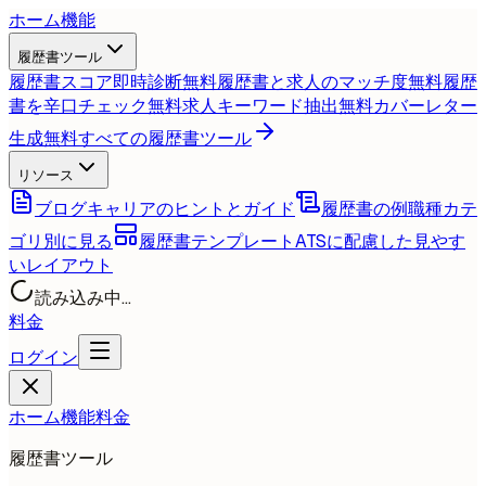
ホーム
機能
履歴書ツール
履歴書スコア即時診断
無料
履歴書と求人のマッチ度
無料
履歴
書を辛口チェック
無料
求人キーワード抽出
無料
カバーレター
生成
無料
すべての履歴書ツール
リソース
ブログ
キャリアのヒントとガイド
履歴書の例
職種カテ
ゴリ別に見る
履歴書テンプレート
ATSに配慮した見やす
いレイアウト
読み込み中...
料金
ログイン
ホーム
機能
料金
履歴書ツール