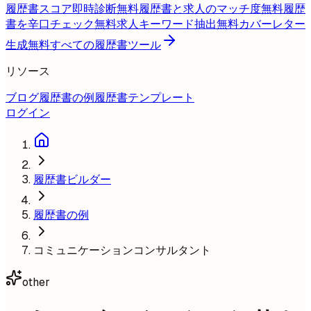
履歴書スコア即時診断
無料
履歴書と求人のマッチ度
無料
履歴
書を辛口チェック
無料
求人キーワード抽出
無料
カバーレター
生成
無料
すべての履歴書ツール
リソース
ブログ
履歴書の例
履歴書テンプレート
ログイン
履歴書ビルダー
履歴書の例
コミュニケーションコンサルタント
other