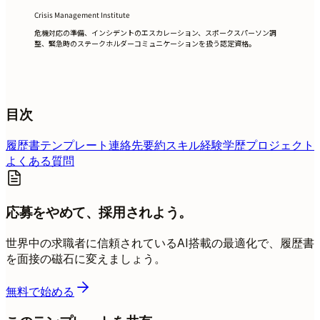
Crisis Management Institute
危機対応の準備、インシデントのエスカレーション、スポークスパーソン調
整、緊急時のステークホルダーコミュニケーションを扱う認定資格。
目次
履歴書テンプレート
連絡先
要約
スキル
経験
学歴
プロジェクト
よくある質問
応募をやめて、採用されよう。
世界中の求職者に信頼されているAI搭載の最適化で、履歴書
を面接の磁石に変えましょう。
無料で始める