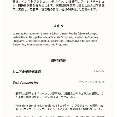
分析、インストラクショナルデザイン、LMS運用、ファシリテーショ
ン、関係者調整を強みとします。事業目標を実務に落とし込んだ学習施
策に変換し、定着率、管理職の自信、社員の即戦力化を高めます。
スキル
Learning Management Systems (LMS), Virtual Reality (VR) Workshops,
Instructional Design Models, Articulate Storyline, Leadership Training
Programs, Cross-functional Collaboration, Data Analysis for Learning
Outcomes, Peer-to-peer Mentoring Programs
職務経歴
01/2022
シニア企業研修講師
サンフランシスコ, CA
Tech Company Inc
顧客対応部門とオペレーション部門向けに職種別カリキュラムを構築し、2
•
四半期で研修後評価スコアを28％向上させました。
Articulate StorylineとMoodleで12本のeラーニングモジュールを開発・公
•
開し、オンボーディング、コンプライアンス、製品研修を標準化しました。