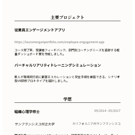
主要プロジェクト
従業員エンゲージメントアプリ
https://lauramorganportfolio.com/employee-engagement-app
コース完了率、受講者フィードバック、部門別コーチングニーズを追跡する軽
量ダッシュボード案を作成しました。
バーチャルリアリティトレーニングシミュレーション
新人が現場同行前に顧客エスカレーションと安全手順を練習できる、シナリオ
型VR研修プロトタイプを設計しました。
学歴
09/2014 - 05/2017
組織心理学修士
カリフォルニア州サンフランシスコ
サンフランシスコ州立大学