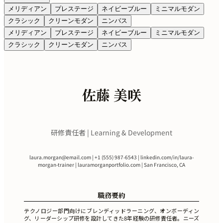
メリディアン
プレステージ
ネイビーブルー
ミニマルモダン
クラシック
クリーンモダン
ニンバス
メリディアン
プレステージ
ネイビーブルー
ミニマルモダン
クラシック
クリーンモダン
ニンバス
佐藤 美咲
研修責任者 | Learning & Development
laura.morgan@email.com
| +1 (555) 987-6543 | linkedin.com/in/laura-
morgan-trainer | lauramorganportfolio.com | San Francisco, CA
職務要約
テクノロジー部門向けにブレンディッドラーニング、オンボーディン
グ、リーダーシップ研修を設計してきた8年経験の研修責任者。ニーズ