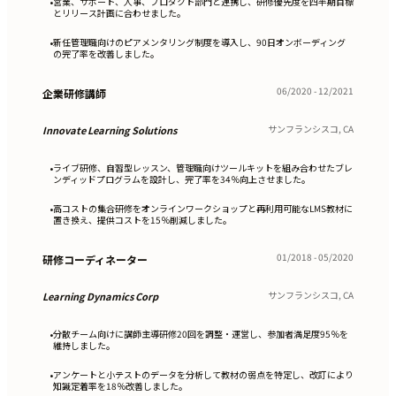
営業、サポート、人事、プロダクト部門と連携し、研修優先度を四半期目標
•
とリリース計画に合わせました。
新任管理職向けのピアメンタリング制度を導入し、90日オンボーディング
•
の完了率を改善しました。
06/2020 - 12/2021
企業研修講師
サンフランシスコ, CA
Innovate Learning Solutions
ライブ研修、自習型レッスン、管理職向けツールキットを組み合わせたブレ
•
ンディッドプログラムを設計し、完了率を34％向上させました。
高コストの集合研修をオンラインワークショップと再利用可能なLMS教材に
•
置き換え、提供コストを15％削減しました。
01/2018 - 05/2020
研修コーディネーター
サンフランシスコ, CA
Learning Dynamics Corp
分散チーム向けに講師主導研修20回を調整・運営し、参加者満足度95％を
•
維持しました。
アンケートと小テストのデータを分析して教材の弱点を特定し、改訂により
•
知識定着率を18％改善しました。