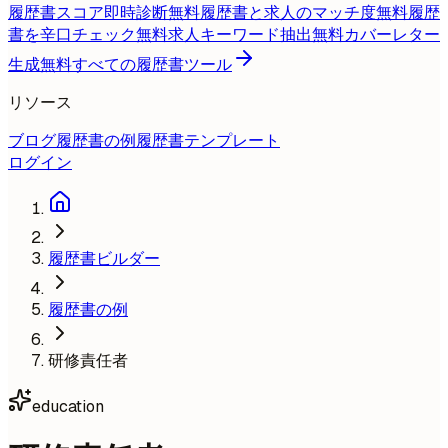
履歴書スコア即時診断
無料
履歴書と求人のマッチ度
無料
履歴
書を辛口チェック
無料
求人キーワード抽出
無料
カバーレター
生成
無料
すべての履歴書ツール
リソース
ブログ
履歴書の例
履歴書テンプレート
ログイン
履歴書ビルダー
履歴書の例
研修責任者
education