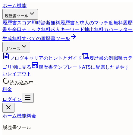
ホーム
機能
履歴書ツール
履歴書スコア即時診断
無料
履歴書と求人のマッチ度
無料
履歴
書を辛口チェック
無料
求人キーワード抽出
無料
カバーレター
生成
無料
すべての履歴書ツール
リソース
ブログ
キャリアのヒントとガイド
履歴書の例
職種カテ
ゴリ別に見る
履歴書テンプレート
ATSに配慮した見やす
いレイアウト
読み込み中...
料金
ログイン
ホーム
機能
料金
履歴書ツール