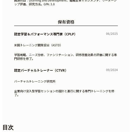
関連科目：Learning and Development、組織変革マネジメント、リーダーシ
ップ評価、研究方法。GPA: 3.8
保有資格
06/2025
認定学習＆パフォーマンス専門家（CPLP）
米国トレーニング開発協会（ASTD）
学習戦略、ニーズ分析、ファシリテーション、研修改善効果の評価に関する専
門研修を修了。
09/2024
認定バーチャルトレーナー（CTVR）
バーチャルトレーニング研究所
企業向け没入型学習セッションの設計と進行に関する専門トレーニングを修
了。
目次