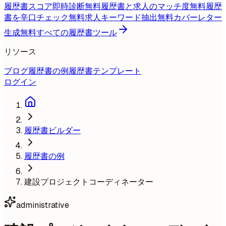
履歴書スコア即時診断
無料
履歴書と求人のマッチ度
無料
履歴
書を辛口チェック
無料
求人キーワード抽出
無料
カバーレター
生成
無料
すべての履歴書ツール
リソース
ブログ
履歴書の例
履歴書テンプレート
ログイン
履歴書ビルダー
履歴書の例
建設プロジェクトコーディネーター
administrative