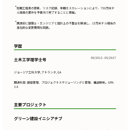
•
短期工程表の更新、リスク記録、早期エスカレーションにより、750万米ド
ル規模の案件を予算内で完了することに貢献。
•
調達前に建築士・エンジニアと設計上の不整合を解消し、15万米ドル相当の
潜在的な変更費用を回避。
学歴
09/2013 - 05/2017
土木工学理学士号
ジョージア工科大学, アトランタ, GA
関連科目: 建設管理、プロジェクトスケジューリングと管理、構造解析。GPA:
3.8
主要プロジェクト
グリーン建設イニシアチブ