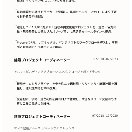
解消してクリティカルパス上の2か月を確保。
•
長納期資材の調達トラッカーを整備し、早期のベンダーフォローにより不要
な材料費を8%削減。
•
遅延していた2,000万米ドル規模の商業施設プロジェクトを、施主・協力会
社・現場監督との週次リカバリープランで承認済みベースラインへ復帰。
•
ProcoreでRFI、サブミッタル、パンチリストのワークフローを導入し、事務
所と現場間の引き継ぎミスを削減。
11/2020 - 02/2023
建設プロジェクトコーディネーター
アルファビルディングソリューションズ, ジョージア州アトランタ
•
現場チームとサプライヤーを巻き込んで再利用・リサイクル・廃棄計画を調
整し、建設廃棄物を30%削減。
•
変更指示、承認、施主判断を共有ログで管理し、大きなスコープ変更時も予
算と工程の見通しを維持。
07/2018 - 10/2020
建設プロジェクトコーディネーター
オメガ建設グループ, ジョージア州アトランタ