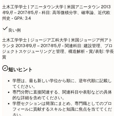
土木工学学士 | アニータウン大学 | 米国アニータウン
2013
年9月 – 2017年5月
- 科目: 高等微積分学、確率論、近代欧
州史 - GPA: 3.4
良い例
土木工学学士 | ジョージア工科大学 | 米国ジョージア州アト
ランタ
2013年9月 – 2017年5月
- 関連科目: 建設管理、プロ
ジェクトスケジューリングと管理、構造解析 - 賞/表彰: 学長
賞
短いヒント
学歴は、最も新しい学位から順に、逆年代順に記載し
てください。
専門分野に直接関連する、関連科目や表彰などの具体
的な詳細を含めてください。
学歴セクションは簡潔にまとめ、専門職としてのプロ
フィールに貢献するスキルと知識に焦点を当ててくだ
さい。