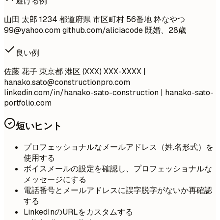
避ける例
山田 太郎 1234 都道府県 市区町村 56番地 粋なやつ
99@yahoo.com
github.com/aliciacode 既婚、28歳
良い例
佐藤 花子 東京都 港区 (XXX) XXX-XXXX |
hanako.sato@constructionpro.com
linkedin.com/in/hanako-sato-construction | hanako-sato-
portfolio.com
短いヒント
プロフェッショナルなメールアドレス（姓.名形式）を
使用する
ボイスメールの設定を確認し、プロフェッショナルな
メッセージにする
電話番号とメールアドレスに誤字脱字がないか再確認
する
LinkedInのURLをカスタムする