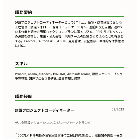
職務要約
建設プロジェクトコーディネーターとして6年以上、住宅・商業建設における
工程管理、調達フォロー、現場コミュニケーション、遅延回復を支援。遅れて
いる作業を週次の明確なアクションプランに落とし込み、RFIやサブミッタル
の追跡を改善し、施主・協力会社・現場チームの認識をそろえることを得意と
する。Procore、Autodesk BIM 360、変更管理、安全書類、実務的な予算管理
に対応。
スキル
Procore, Asana, Autodesk BIM 360, Microsoft Teams, 建設スケジューリング,
予算管理, 調達プロセス最適化, 品質管理と保証
職務経歴
03/2023
建設プロジェクトコーディネーター
デルタ建設ソリューションズ, ジョージア州アトランタ
•
500万米ドル規模の住宅建設案件で工程回復を調整し、職種間の調整不備を