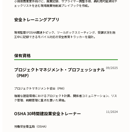
小規模商業案件向けに、廃棄記録、サプライヤー調整手順、再利用可能資材チ
ェックリストを含む現場廃棄物削減プレイブックを作成。
安全トレーニングアプリ
現場監督がOSHA関連トピック、ツールボックスミーティング、受講状況を施
工中に記録できるモバイル対応の安全教育トラッカーを設計。
保有資格
09/2025
プロジェクトマネジメント・プロフェッショナル
（PMP）
プロジェクトマネジメント協会（PMI）
複雑な建設環境におけるプロジェクト計画、関係者コミュニケーション、リス
ク管理、納期管理に重点を置いた資格。
11/2024
OSHA 30時間建設業安全トレーナー
労働安全衛生局（OSHA）