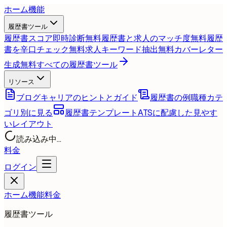
ホーム
機能
履歴書ツール
履歴書スコア即時診断
無料
履歴書と求人のマッチ度
無料
履歴
書を辛口チェック
無料
求人キーワード抽出
無料
カバーレター
生成
無料
すべての履歴書ツール
リソース
ブログ
キャリアのヒントとガイド
履歴書の例
職種カテ
ゴリ別に見る
履歴書テンプレート
ATSに配慮した見やす
いレイアウト
読み込み中...
料金
ログイン
ホーム
機能
料金
履歴書ツール