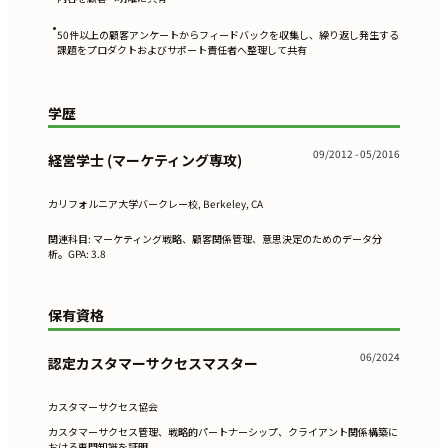
•
50件以上の顧客アンケートからフィードバックを収集し、繰り返し発生する
課題をプロダクトおよびサポート責任者へ整理して共有
学歴
09/2012 - 05/2016
経営学士 (マーケティング専攻)
カリフォルニア大学バークレー校, Berkeley, CA
関連科目: マーケティング戦略、顧客関係管理、意思決定のためのデータ分
析。GPA: 3.8
保有資格
06/2024
認定カスタマーサクセスマスター
カスタマーサクセス協会
カスタマーサクセス管理、戦略的パートナーシップ、クライアント関係構築に
おける専門知識を証明。