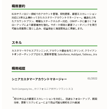
職務要約
B2Bテクノロジー領域でのアカウント管理、契約更新、顧客エスカレーション
対応に6年以上携わってきたカスタマーアカウントマネージャー。構造化され
たアカウントプラン、明確なステークホルダー対応、CRMデータに基づくフォ
ローアップにより顧客維持を強化。サポート傾向と顧客フィードバックを実行
可能な改善策に落とし込み、収益保全と満足度向上に貢献します。
スキル
カスタマーサクセスプランニング, アカウント健全性モニタリング, クライアン
トオンボーディングプロセス, 更新率管理, Salesforce, HubSpot, Tableau, Jira
職務経歴
01/2022
シニアカスタマーアカウントマネージャー
Tech Company Inc., カリフォルニア州サンフランシスコ
•
月50件以上の顧客エスカレーションを対応し、迅速なフォローアップ、原因
分析、更新リスクレビューにより防止可能な解約を25%削減