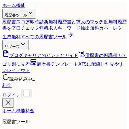
ホーム
機能
履歴書ツール
履歴書スコア即時診断
無料
履歴書と求人のマッチ度
無料
履歴
書を辛口チェック
無料
求人キーワード抽出
無料
カバーレター
生成
無料
すべての履歴書ツール
リソース
ブログ
キャリアのヒントとガイド
履歴書の例
職種カテ
ゴリ別に見る
履歴書テンプレート
ATSに配慮した見やす
いレイアウト
読み込み中...
料金
ログイン
ホーム
機能
料金
履歴書ツール