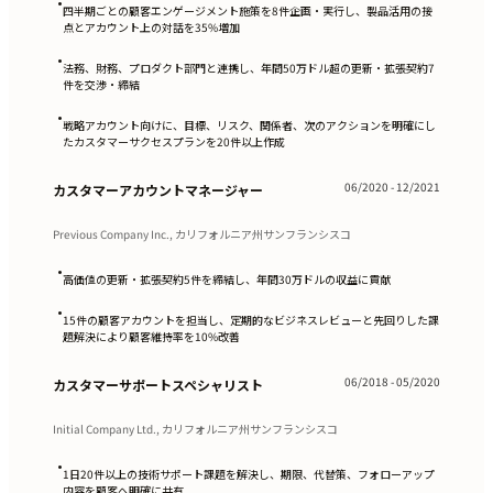
•
四半期ごとの顧客エンゲージメント施策を8件企画・実行し、製品活用の接
点とアカウント上の対話を35%増加
•
法務、財務、プロダクト部門と連携し、年間50万ドル超の更新・拡張契約7
件を交渉・締結
•
戦略アカウント向けに、目標、リスク、関係者、次のアクションを明確にし
たカスタマーサクセスプランを20件以上作成
06/2020 - 12/2021
カスタマーアカウントマネージャー
Previous Company Inc., カリフォルニア州サンフランシスコ
•
高価値の更新・拡張契約5件を締結し、年間30万ドルの収益に貢献
•
15件の顧客アカウントを担当し、定期的なビジネスレビューと先回りした課
題解決により顧客維持率を10%改善
06/2018 - 05/2020
カスタマーサポートスペシャリスト
Initial Company Ltd., カリフォルニア州サンフランシスコ
•
1日20件以上の技術サポート課題を解決し、期限、代替策、フォローアップ
内容を顧客へ明確に共有