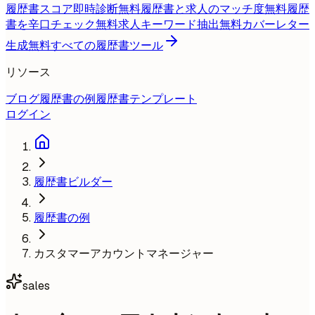
履歴書スコア即時診断
無料
履歴書と求人のマッチ度
無料
履歴
書を辛口チェック
無料
求人キーワード抽出
無料
カバーレター
生成
無料
すべての履歴書ツール
リソース
ブログ
履歴書の例
履歴書テンプレート
ログイン
履歴書ビルダー
履歴書の例
カスタマーアカウントマネージャー
sales