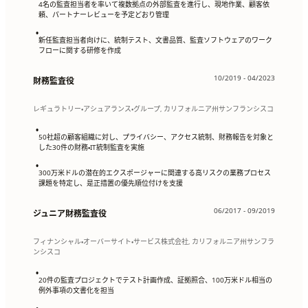
4名の監査担当者を率いて複数拠点の外部監査を進行し、現地作業、顧客依
頼、パートナーレビューを予定どおり管理
•
新任監査担当者向けに、統制テスト、文書品質、監査ソフトウェアのワーク
フローに関する研修を作成
10/2019 - 04/2023
財務監査役
レギュラトリー・アシュアランス・グループ, カリフォルニア州サンフランシスコ
•
50社超の顧客組織に対し、プライバシー、アクセス統制、財務報告を対象と
した30件の財務・IT統制監査を実施
•
300万米ドルの潜在的エクスポージャーに関連する高リスクの業務プロセス
課題を特定し、是正措置の優先順位付けを支援
06/2017 - 09/2019
ジュニア財務監査役
フィナンシャル・オーバーサイト・サービス株式会社, カリフォルニア州サンフラ
ンシスコ
•
20件の監査プロジェクトでテスト計画作成、証拠照合、100万米ドル相当の
例外事項の文書化を担当