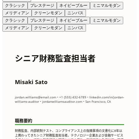
クラシック
プレステージ
ネイビーブルー
ミニマルモダン
メリディアン
クリーンモダン
ニンバス
クラシック
プレステージ
ネイビーブルー
ミニマルモダン
メリディアン
クリーンモダン
ニンバス
シニア財務監査担当者
Misaki Sato
jordan.williams@email.com
• +1 (555) 432-6789 • linkedin.com/in/jordan-
williams-auditor • jordanwilliamsauditor.com • San Francisco, CA
職務要約
財務監査、内部統制テスト、コンプライアンス上の指摘事項の文書化に8年以
上携わってきたシニア財務監査担当者。テクノロジー企業および金融サービス