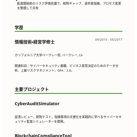
•
監査開始前のリスク評価会議で、統制ギャップ、過年度指摘、プロセス変更
を整理して共有
学歴
09/2015 - 05/2017
情報技術・経営学修士
カリフォルニア大学バークレー校, バークレー, CA
関連科目：サイバーセキュリティ基礎、ビジネス意思決定のためのデータ分
析、上級リスクマネジメント。GPA：3.8。
主要プロジェクト
CyberAuditSimulator
証憑レビュー、統制テスト、指摘事項の文書化を実践的に学べるサイバーセキ
ュリティ監査シミュレーターを開発。
BlockchainComplianceTool