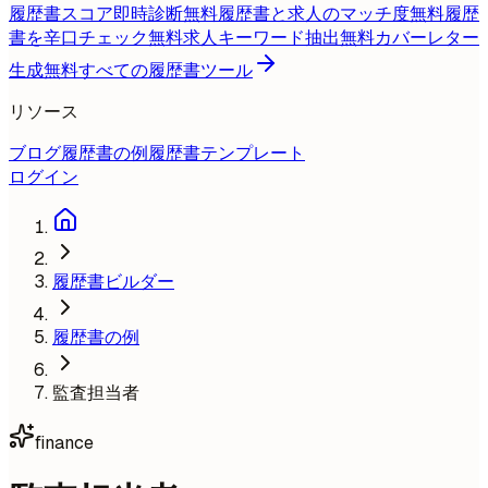
履歴書スコア即時診断
無料
履歴書と求人のマッチ度
無料
履歴
書を辛口チェック
無料
求人キーワード抽出
無料
カバーレター
生成
無料
すべての履歴書ツール
リソース
ブログ
履歴書の例
履歴書テンプレート
ログイン
履歴書ビルダー
履歴書の例
監査担当者
finance