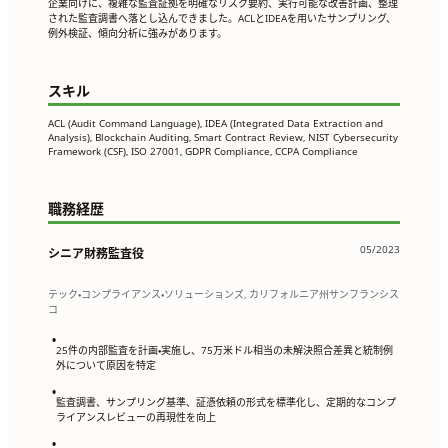
企業向けに、複雑な監査証拠を明確なリスク要約、実行可能な改善計画、整理
された監査調書へ落とし込んできました。ACLとIDEAを用いたサンプリング、
例外検証、傾向分析に強みがあります。
スキル
ACL (Audit Command Language), IDEA (Integrated Data Extraction and
Analysis), Blockchain Auditing, Smart Contract Review, NIST Cybersecurity
Framework (CSF), ISO 27001, GDPR Compliance, CCPA Compliance
職務経歴
05/2023
シニア財務監査役
テック・コンプライアンス・ソリューションズ, カリフォルニア州サンフランシス
コ
•
25件の内部監査を計画・実施し、75万米ドル相当の未解決照合差異と統制例
外について原因を特定
•
監査調書、サンプリング基準、証憑依頼の形式を標準化し、定期的なコンプ
ライアンスレビューの再現性を向上
•