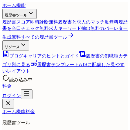
ホーム
機能
履歴書ツール
履歴書スコア即時診断
無料
履歴書と求人のマッチ度
無料
履歴
書を辛口チェック
無料
求人キーワード抽出
無料
カバーレター
生成
無料
すべての履歴書ツール
リソース
ブログ
キャリアのヒントとガイド
履歴書の例
職種カテ
ゴリ別に見る
履歴書テンプレート
ATSに配慮した見やす
いレイアウト
読み込み中...
料金
ログイン
ホーム
機能
料金
履歴書ツール