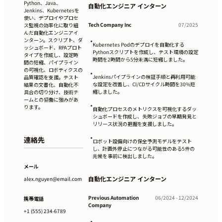
Python、Java、
自動化エンジニア インターン
Jenkins、Kubernetesを
使い、デプロイやプロセ
Tech Company Inc
07/2025
ス監視の効率化に取り組
んだ自動化エンジニアイ
ンターン。スクリプト、ダ
•
Kubernetes Podのデプロイを自動化する
ッシュボード、RPAプロト
Pythonスクリプトを作成し、テスト環境の設定
タイプを作成し、設定時
時間を2時間から5分未満に短縮しました。
間の短縮、パイプライン
の可視化、ロボティクスの
•
Jenkinsパイプラインの検証手順と再利用可能
品質確認を支援。テスト
な設定を改善し、CI/CDサイクル時間を30%短
結果の文書化、自動化不
縮しました。
具合の切り分け、技術チ
ームとの協働に強みがあ
•
ります。
自動化プロセスのメトリクスを可視化するダッ
シュボードを作成し、失敗ジョブの早期発見と
リリース状況の把握を支援しました。
•
連絡先
ロボット設備向けの保全予測モデルをテスト
し、計画外停止につながる可能性のある5件の
兆候を事前に検出しました。
メール
自動化エンジニア インターン
alex.nguyen@email.com
Previous Automation
06/2024 - 12/2024
携帯電話
Company
+1 (555) 234-6789
•