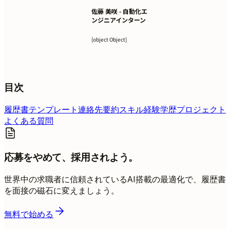
佐藤 美咲 - 自動化エ
ンジニアインターン
[object Object]
目次
履歴書テンプレート
連絡先
要約
スキル
経験
学歴
プロジェクト
よくある質問
応募をやめて、採用されよう。
世界中の求職者に信頼されているAI搭載の最適化で、履歴書
を面接の磁石に変えましょう。
無料で始める