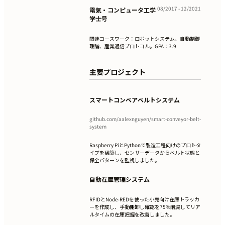
08/2017 - 12/2021
電気・コンピュータ工学
学士号
関連コースワーク：ロボットシステム、自動制御
理論、産業通信プロトコル。GPA：3.9
主要プロジェクト
スマートコンベアベルトシステム
github.com/aalexnguyen/smart-conveyor-belt-
system
Raspberry PiとPythonで製造工程向けのプロトタ
イプを構築し、センサーデータからベルト状態と
保全パターンを監視しました。
自動在庫管理システム
RFIDとNode-REDを使った小売向け在庫トラッカ
ーを作成し、手動棚卸し確認を75%削減してリア
ルタイムの在庫把握を改善しました。