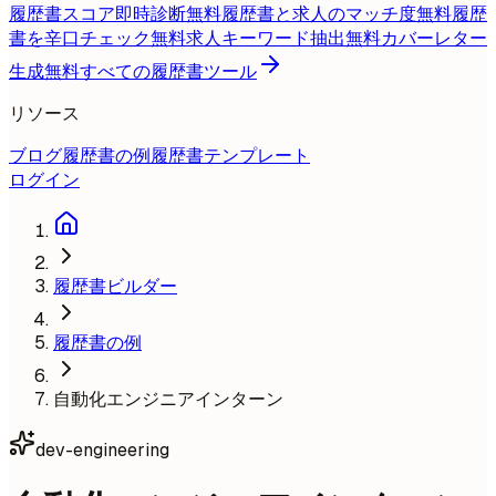
履歴書スコア即時診断
無料
履歴書と求人のマッチ度
無料
履歴
書を辛口チェック
無料
求人キーワード抽出
無料
カバーレター
生成
無料
すべての履歴書ツール
リソース
ブログ
履歴書の例
履歴書テンプレート
ログイン
履歴書ビルダー
履歴書の例
自動化エンジニアインターン
dev-engineering