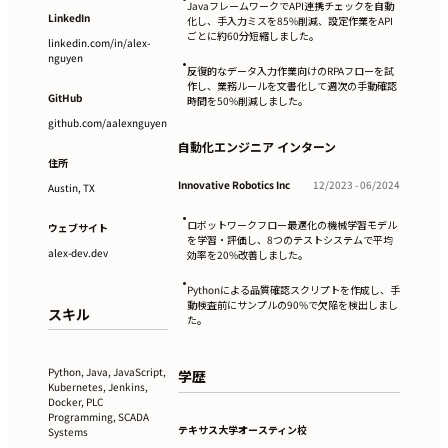
JavaフレームワークでAPI連携チェックを自動
LinkedIn
化し、手入力ミスを85%削減、設定作業をAPI
ごとに約60分短縮しました。
linkedin.com/in/alex-
nguyen
•
反復的なデータ入力作業向けのRPAフローを試
作し、業務ルールを文書化して週次の手動確認
GitHub
時間を50%削減しました。
github.com/aalexnguyen
自動化エンジニア インターン
住所
Innovative Robotics Inc
12/2023 - 06/2024
Austin, TX
•
ロボットワークフロー最適化の機械学習モデル
ウェブサイト
を学習・評価し、8つのテストシステムで平均
alex-dev.dev
効率を20%改善しました。
•
Pythonによる品質確認スクリプトを作成し、手
動検査前にサンプルの90%で欠陥を検出しまし
スキル
た。
Python, Java, JavaScript,
学歴
Kubernetes, Jenkins,
Docker, PLC
Programming, SCADA
テキサス大学オースティン校
Systems