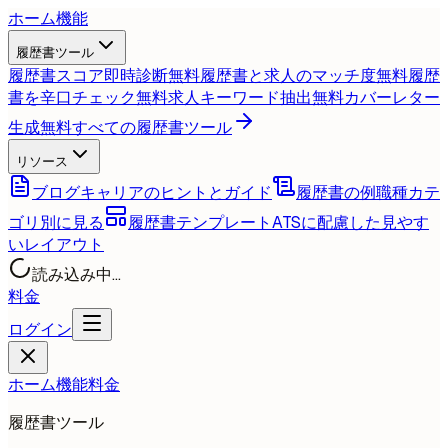
ホーム
機能
履歴書ツール
履歴書スコア即時診断
無料
履歴書と求人のマッチ度
無料
履歴
書を辛口チェック
無料
求人キーワード抽出
無料
カバーレター
生成
無料
すべての履歴書ツール
リソース
ブログ
キャリアのヒントとガイド
履歴書の例
職種カテ
ゴリ別に見る
履歴書テンプレート
ATSに配慮した見やす
いレイアウト
読み込み中...
料金
ログイン
ホーム
機能
料金
履歴書ツール