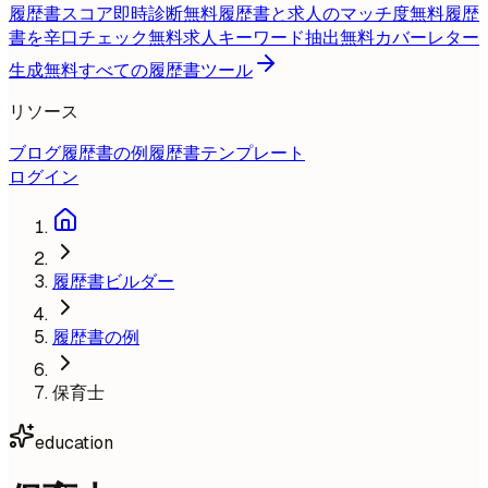
履歴書スコア即時診断
無料
履歴書と求人のマッチ度
無料
履歴
書を辛口チェック
無料
求人キーワード抽出
無料
カバーレター
生成
無料
すべての履歴書ツール
リソース
ブログ
履歴書の例
履歴書テンプレート
ログイン
履歴書ビルダー
履歴書の例
保育士
education