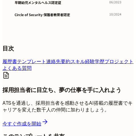
06/2023
早期幼児メンタルヘルス認定証
10/2024
Circle of Security 保護者教育者認定
目次
履歴書テンプレート
連絡先
要約
スキル
経験
学歴
プロジェクト
よくある質問
採用担当者に目立ち、夢の仕事を手に入れよう
ATSを通過し、採用担当者を感動させるAI搭載の履歴書でキ
ャリアを変えた数千人の仲間に加わりましょう。
今すぐ作成を開始