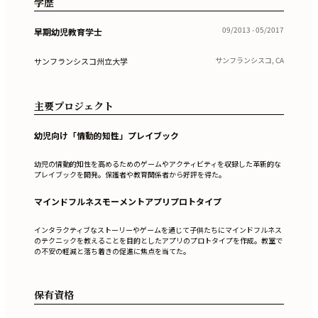
学歴
09/2013 - 05/2017
早期幼児教育学士
サンフランシスコ, CA
サンフランシスコ州立大学
主要プロジェクト
幼児向け「情動的知性」プレイブック
幼児の情動的知性を高めるためのゲームやアクティビティを収録した革新的な
プレイブックを開発。保護者や教育関係者から好評を得た。
マインドフルネスモーメントアプリプロトタイプ
インタラクティブなストーリーやゲームを通じて子供たちにマインドフルネス
のテクニックを教えることを目的としたアプリのプロトタイプを作成。教室で
の不安の軽減と落ち着きの促進に焦点を当てた。
保有資格