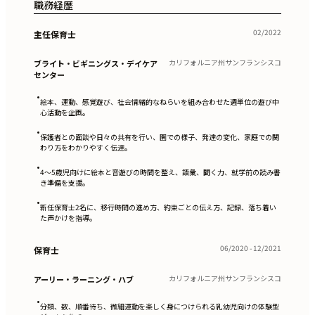
職務経歴
02/2022
主任保育士
カリフォルニア州サンフランシスコ
ブライト・ビギニングス・デイケア
センター
•
絵本、運動、感覚遊び、社会情緒的なねらいを組み合わせた週単位の遊び中
心活動を企画。
•
保護者との面談や日々の共有を行い、園での様子、発達の変化、家庭での関
わり方をわかりやすく伝達。
•
4〜5歳児向けに絵本と音遊びの時間を整え、語彙、聞く力、就学前の読み書
き準備を支援。
•
新任保育士2名に、移行時間の進め方、約束ごとの伝え方、記録、落ち着い
た声かけを指導。
06/2020 - 12/2021
保育士
カリフォルニア州サンフランシスコ
アーリー・ラーニング・ハブ
•
分類、数、順番待ち、微細運動を楽しく身につけられる乳幼児向けの体験型