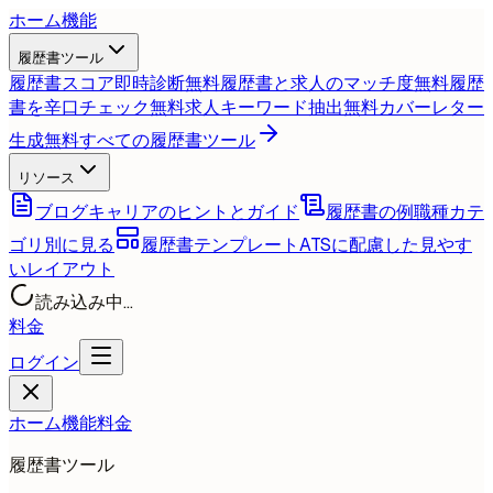
ホーム
機能
履歴書ツール
履歴書スコア即時診断
無料
履歴書と求人のマッチ度
無料
履歴
書を辛口チェック
無料
求人キーワード抽出
無料
カバーレター
生成
無料
すべての履歴書ツール
リソース
ブログ
キャリアのヒントとガイド
履歴書の例
職種カテ
ゴリ別に見る
履歴書テンプレート
ATSに配慮した見やす
いレイアウト
読み込み中...
料金
ログイン
ホーム
機能
料金
履歴書ツール