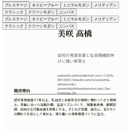
プレステージ
ネイビーブルー
ミニマルモダン
メリディアン
クラシック
クリーンモダン
ニンバス
プレステージ
ネイビーブルー
ミニマルモダン
メリディアン
クラシック
クリーンモダン
ニンバス
美咲 高橋
幼児の発達支援と社会情緒的学
びに強い保育士
samantha.johnson@email.com
| +1 (555)
987-6543 | linkedin.com/in/samantha-
johnson-edu |
samanthajohnsoneducation.com | San
職務要約
Francisco, CA
認可保育施設で7年以上、乳幼児と未就学児の保育に携わってきた保育
士。年齢に合った活動計画、生活リズムづくり、保護者連携、観察記
録、前向きな行動支援を得意とする。子どもが言葉、自立心、友だちと
の関わりを安心して育める、落ち着いた保育環境づくりに注力。