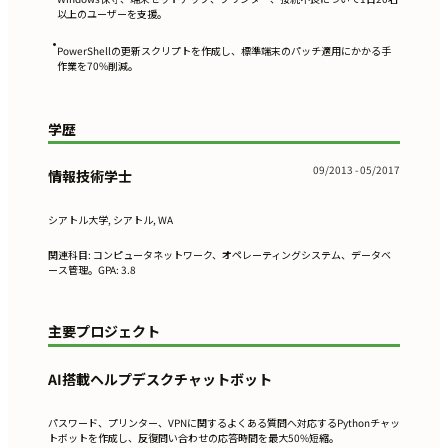
以上のユーザーを支援。
•
PowerShellの更新スクリプトを作成し、標準端末のパッチ適用にかかる手
作業を70%削減。
学歴
09/2013 - 05/2017
情報技術学士
シアトル大学, シアトル, WA
関連科目: コンピュータネットワーク、オペレーティングシステム、データベ
ース管理。GPA: 3.8
主要プロジェクト
AI搭載ヘルプデスクチャットボット
パスワード、プリンター、VPNに関するよくある質問へ対応するPythonチャッ
トボットを作成し、反復問い合わせの応答時間を最大50%短縮。