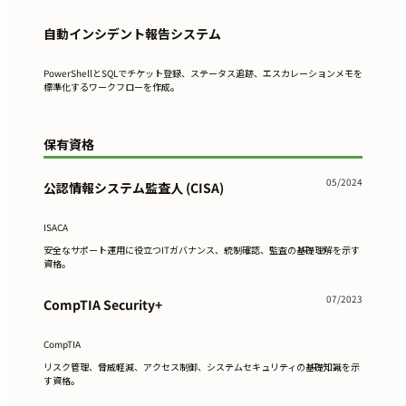
自動インシデント報告システム
PowerShellとSQLでチケット登録、ステータス追跡、エスカレーションメモを
標準化するワークフローを作成。
保有資格
05/2024
公認情報システム監査人 (CISA)
ISACA
安全なサポート運用に役立つITガバナンス、統制確認、監査の基礎理解を示す
資格。
07/2023
CompTIA Security+
CompTIA
リスク管理、脅威軽減、アクセス制御、システムセキュリティの基礎知識を示
す資格。