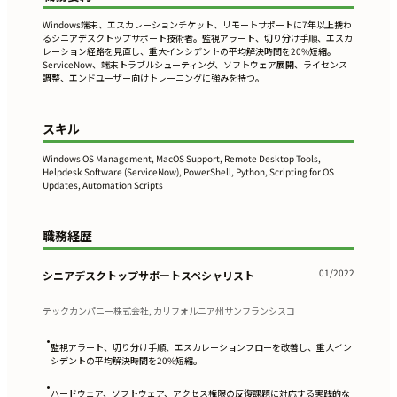
Windows端末、エスカレーションチケット、リモートサポートに7年以上携わ
るシニアデスクトップサポート技術者。監視アラート、切り分け手順、エスカ
レーション経路を見直し、重大インシデントの平均解決時間を20%短縮。
ServiceNow、端末トラブルシューティング、ソフトウェア展開、ライセンス
調整、エンドユーザー向けトレーニングに強みを持つ。
スキル
Windows OS Management, MacOS Support, Remote Desktop Tools,
Helpdesk Software (ServiceNow), PowerShell, Python, Scripting for OS
Updates, Automation Scripts
職務経歴
01/2022
シニアデスクトップサポートスペシャリスト
テックカンパニー株式会社, カリフォルニア州サンフランシスコ
•
監視アラート、切り分け手順、エスカレーションフローを改善し、重大イン
シデントの平均解決時間を20%短縮。
•
ハードウェア、ソフトウェア、アクセス権限の反復課題に対応する実践的な