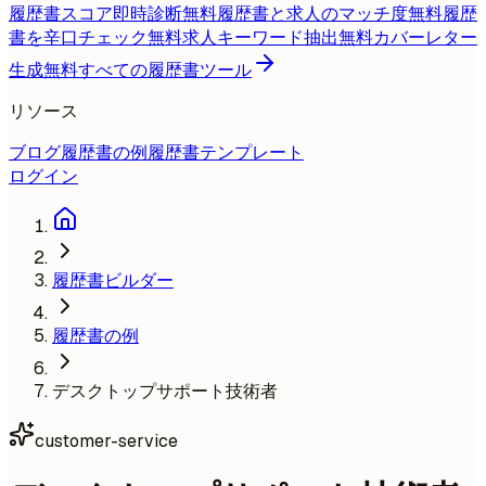
履歴書スコア即時診断
無料
履歴書と求人のマッチ度
無料
履歴
書を辛口チェック
無料
求人キーワード抽出
無料
カバーレター
生成
無料
すべての履歴書ツール
リソース
ブログ
履歴書の例
履歴書テンプレート
ログイン
履歴書ビルダー
履歴書の例
デスクトップサポート技術者
customer-service