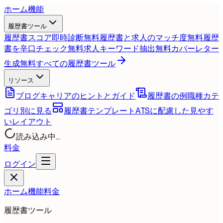
ホーム
機能
履歴書ツール
履歴書スコア即時診断
無料
履歴書と求人のマッチ度
無料
履歴
書を辛口チェック
無料
求人キーワード抽出
無料
カバーレター
生成
無料
すべての履歴書ツール
リソース
ブログ
キャリアのヒントとガイド
履歴書の例
職種カテ
ゴリ別に見る
履歴書テンプレート
ATSに配慮した見やす
いレイアウト
読み込み中...
料金
ログイン
ホーム
機能
料金
履歴書ツール