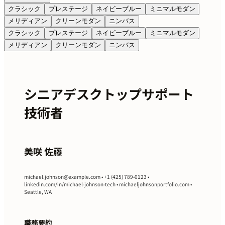
クラシック
プレステージ
ネイビーブルー
ミニマルモダン
メリディアン
クリーンモダン
ニンバス
クラシック
プレステージ
ネイビーブルー
ミニマルモダン
メリディアン
クリーンモダン
ニンバス
シニアデスクトップサポート
技術者
美咲 佐藤
michael.johnson@example.com
• +1 (425) 789-0123 •
linkedin.com/in/michael-johnson-tech • michaeljohnsonportfolio.com •
Seattle, WA
職務要約