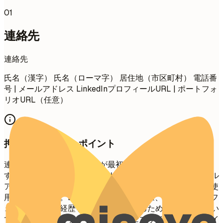
01
連絡先
連絡先
氏名（漢字） 氏名（ローマ字） 居住地（市区町村） 電話番
号 | メールアドレス LinkedInプロフィールURL | ポートフォ
リオURL（任意）
押さえておきたいポイント
連絡先情報は、採用担当者が最初に目にするセクションで
す。簡潔かつプロフェッショナルに保ってください。メール
アドレスは適切なもの（例：
tanaka.taro@email.com
）を使
用してください。LinkedInプロフィールは、あなたのプロフ
ェッショナルな経歴を包括的に理解するために含めると良い
でしょう。ポートフォリオや個人ウェブサイトは、クリエイ