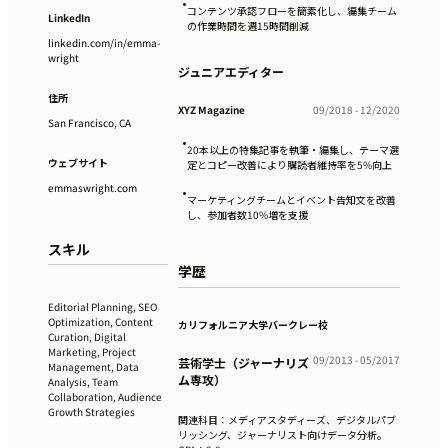
•
コンテンツ承認フローを簡素化し、編集チーム
LinkedIn
の作業時間を週15時間削減
linkedin.com/in/emma-
wright
ジュニアエディター
住所
XYZ Magazine
09/2018 - 12/2020
San Francisco, CA
•
20本以上の特集記事を執筆・編集し、テーマ選
ウェブサイト
定とコピー改善により購読者維持率を5%向上
emmaswright.com
•
マーケティングチームとイベント告知文を改善
し、参加者数10%増を支援
スキル
学歴
Editorial Planning, SEO
Optimization, Content
カリフォルニア大学バークレー校
Curation, Digital
Marketing, Project
09/2013 - 05/2017
芸術学士（ジャーナリズ
Management, Data
ム専攻）
Analysis, Team
Collaboration, Audience
Growth Strategies
関連科目：メディアスタディーズ、デジタルパブ
リッシング、ジャーナリスト向けデータ分析。