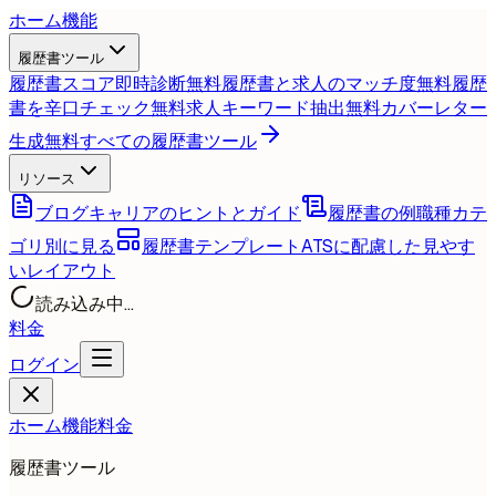
ホーム
機能
履歴書ツール
履歴書スコア即時診断
無料
履歴書と求人のマッチ度
無料
履歴
書を辛口チェック
無料
求人キーワード抽出
無料
カバーレター
生成
無料
すべての履歴書ツール
リソース
ブログ
キャリアのヒントとガイド
履歴書の例
職種カテ
ゴリ別に見る
履歴書テンプレート
ATSに配慮した見やす
いレイアウト
読み込み中...
料金
ログイン
ホーム
機能
料金
履歴書ツール