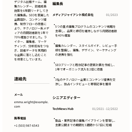
デジタル出版チーム、編
編集長
集カレンダー、読者成長
施策を6年間リードしてき
メディアジャイアント株式会社
01/2023
た編集長。SEOを意識した
企画設計、コンテンツ提
携、制作フローの改善に
•
5つの重点編集プログラムのコンテンツ戦略を
より、テクノロジー系メデ
主導し、品質と締切を維持しながら月間読者数
ィアの月間読者数を1年で
を40%増加
70%増加させました。ラ
イター、編集者、マーケ
•
編集カレンダー、スタイルガイド、レビュー手
ティング、分析担当をつな
順を整備し、編集、デザイン、マーケティング
ぎ、読者データを実用的
の連携を強化
な企画に落とし込むこと
を得意としています。
•
SEOブリーフと既存記事の更新計画を作成し、
1年でオーガニック流入を2倍に改善
•
連絡先
3社のテクノロジー企業とコンテンツ提携を交
渉し、独占インタビューと寄稿記事を獲得
メール
シニアエディター
emma.wright@example.
com
TechNews Hub
01/2021 - 12/2022
•
携帯電話
製品・業界記事の編集パイプラインを管理し、
主要公開までの期間を3週間から7日に短縮
+1 (503) 987-6543