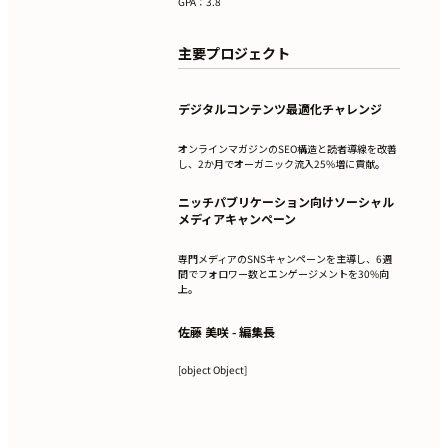
GPA：3.8
主要プロジェクト
デジタルコンテンツ最適化チャレンジ
オンラインマガジンのSEO構造と読者導線を改善
し、2か月でオーガニック流入25%増に貢献。
ニッチパブリケーション向けソーシャル
メディアキャンペーン
専門メディアのSNSキャンペーンを主導し、6週
間でフォロワー数とエンゲージメントを30%向
上。
佐藤 美咲 - 編集長
[object Object]