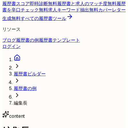
履歴書スコア即時診断
無料
履歴書と求人のマッチ度
無料
履歴
書を辛口チェック
無料
求人キーワード抽出
無料
カバーレター
生成
無料
すべての履歴書ツール
リソース
ブログ
履歴書の例
履歴書テンプレート
ログイン
履歴書ビルダー
履歴書の例
編集長
content