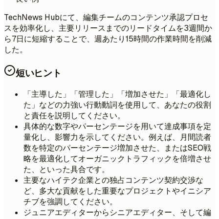
TechNews Hubにて、編集チームのコンテンツ承認プロセ
スを効率化し、主要リリースまでのリードタイムを3週間か
ら7日に短縮することで、週あたり15時間の作業時間を削減
した。
短いヒント
「主導した」「管理した」「増加させた」「最適化し
た」などの力強い行動動詞を使用して、あなたの役割
と責任を説明してください。
具体的な数字やパーセンテージを用いて達成事項を定
量化し、影響力を示してください。例えば、月間読者
数を特定のパーセンテージ増加させた、またはSEO戦
略を最適化してオーガニックトラフィックを倍増させ
た、といった具合です。
主要なハイテク企業との独占コンテンツ契約交渉な
ど、多大な貢献をした重要なプロジェクトやイニシア
チブを強調してください。
ジュニアエディターからシニアエディター、そして編