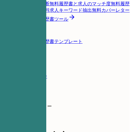
履歴書スコア即時診断
無料
履歴書と求人のマッチ度
無料
履歴
書を辛口チェック
無料
求人キーワード抽出
無料
カバーレター
生成
無料
すべての履歴書ツール
リソース
ブログ
履歴書の例
履歴書テンプレート
ログイン
履歴書ビルダー
履歴書の例
編集ディレクター
content