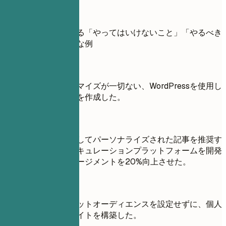
具体例
プロジェクトにおける「やってはいけないこと」「やるべき
こと」を示す実践的な例
避ける例
独自の機能やカスタマイズが一切ない、WordPressを使用し
たシンプルなブログを作成した。
良い例
ユーザー行動を分析してパーソナライズされた記事を推奨す
るAI搭載コンテンツキュレーションプラットフォームを開発
し、ユーザーエンゲージメントを20%向上させた。
避ける例
特定の目標やターゲットオーディエンスを設定せずに、個人
的な目的でウェブサイトを構築した。