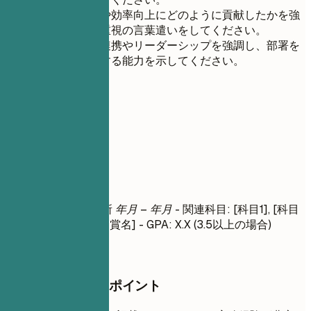
プロセス改善や効率向上にどのように貢献したかを強
調する、結果重視の言葉遣いをしてください。
部門横断的な連携やリーダーシップを強調し、部署を
超えて仕事をする能力を示してください。
05
学歴
学歴
学位名
| 大学名 | 場所
年月 – 年月
- 関連科目: [科目1], [科目
2] - 優等/受賞歴: [受賞名] - GPA: X.X (3.5以上の場合)
押さえておきたいポイント