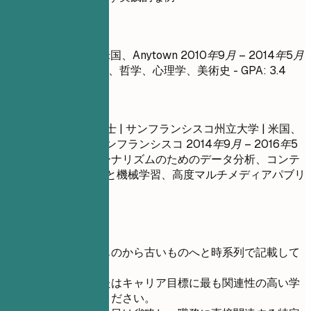
避ける例
文学士 | XYZ大学 | 米国、Anytown
2010年9月 – 2014年5月
- 科目: 英文学、創作、哲学、心理学、美術史 - GPA: 3.4
良い例
デジタルメディア修士 | サンフランシスコ州立大学 | 米国、
カリフォルニア州サンフランシスコ
2014年9月 – 2016年5
月
- 関連科目: ジャーナリズムのためのデータ分析、コンテ
ンツ制作におけるAIと機械学習、高度マルチメディアパブリ
ッシング - GPA: 3.8
短いヒント
学歴は最新のものから古いものへと時系列で記載して
ください。
現在の職務またはキャリア目標に最も関連性の高い学
位を強調してください。