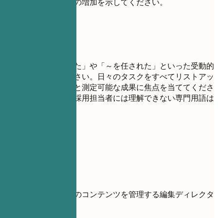
ださい。昇進や責任の増加を示してください。
避けたい書き方
「～の責任者であった」や「～を任された」といった受動的
な表現は避けてください。日々のタスクをすべてリストアッ
プせず、重要な貢献と測定可能な成果に焦点を当ててくださ
い。自分の分野外の採用担当者には理解できない専門用語は
避けてください。
具体例
避ける例
様々なプロジェクトのコンテンツを管理する編集ディレクタ
ーとして勤務