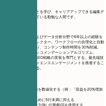
避ける例
志望動機：新しいことを学び、キャリアアップできる編集デ
ィレクター職を探している勤勉な人間です。
良い例
デジタルメディアおよびデータ分析分野で6年以上の経験を
持つシニア編集ディレクター。ワークフローの合理化と自動
化ツールの導入により、コンテンツ制作時間を30%削減。
AI駆動型コンテンツレコメンデーションアルゴリズム、
Google Analytics、SEO戦略の実装を専門とする。最先端技
術を統合してオーディエンスエンゲージメントを推進するこ
とに情熱を注いでいる。
短いヒント
可能な限り実績を数値化する（例：「収益を20%増加
させた」）
読みやすさのために5行未満に抑える
文の始まりには力強い行動動詞を使用する