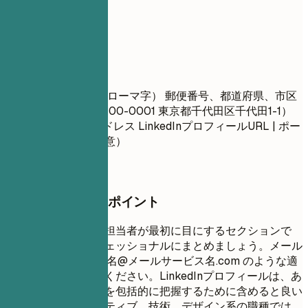
01
連絡先
連絡先
氏名（漢字） 氏名（ローマ字） 郵便番号、都道府県、市区
町村、番地（例：〒100-0001 東京都千代田区千代田1-1）
電話番号 | メールアドレス LinkedInプロフィールURL | ポー
トフォリオURL（任意）
押さえておきたいポイント
連絡先情報は、採用担当者が最初に目にするセクションで
す。簡潔かつプロフェッショナルにまとめましょう。メール
アドレスは、氏名.氏名@メールサービス名.com のような適
切なものを使用してください。LinkedInプロフィールは、あ
なたの専門的な経歴を包括的に把握するために含めると良い
でしょう。クリエイティブ、技術、デザイン系の職種では、