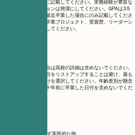
最も高い学位から順に記載してください。実務経験が豊富な
場合は、学歴セクションは簡潔にしてください。GPAは3.5
以上の場合、または最近卒業した場合にのみ記載してくださ
い。関連する科目、学業プロジェクト、受賞歴、リーダーシ
ップ経験などを強調してください。
避けたい書き方
大学の学位がある場合は高校の詳細は含めないでください。
履修したすべての科目をリストアップすることは避け、最も
関連性の高いものだけを選択してください。年齢差別が懸念
される分野では、数十年前に卒業した日付を含めないでくだ
さい。
具体例
学歴のDo/Don'tを示す実践的な例