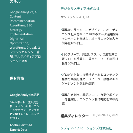
スキル
デジタルメディア株式会社
Google Analytics, AI
Content
サンフランシスコ, CA
Recommendation
Algorithms, SEO
Strategy
•
編集者、ライター、デザイナー、オーディ
Implementation,
エンス担当を率いて10件のデータ活用型キ
Digital Ad
ャンペーンを推進し、オーガニック流入を
Optimization,
前年比40%向上
WordPress, Drupal, コ
ンテンツカレンダー管
•
SEOブリーフ、見出しテスト、既存記事更
理, マルチメディアプロ
新フローを改善し、重点キーワードの可視
ジェクト調整
性を50%向上
•
プロダクトおよび分析チームとコンテンツ
保有資格
推薦の実験を進め、リピーター読者のエン
ゲージメントを25%改善
Google Analytics認定
•
編集引き継ぎ、承認フロー、自動化ポイン
トを整理し、コンテンツ制作時間を30%短
GA4レポート、流入元分
縮
析、イベント計測、コン
テンツパフォーマンス測
定に関するトレーニング
06/2020 - 12/2021
編集ディレクター
を修了。
Adobe Certified
メディアイノベーションズ株式会社
Expert: Data