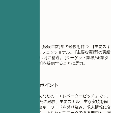
02
職務要約
職務要約
結果重視の[役職名]、[経験年数]年の経験を持つ、[主要スキ
ル/業界]におけるプロフェッショナル。 [主要な実績]の実績
あり。[主要技術/スキル]に精通。 [ターゲット業界/企業タ
イプ]に[具体的な価値]を提供することに尽力。
押さえておきたいポイント
職務経歴の要約は、あなたの「エレベーターピッチ」です。
3〜5文程度で、あなたの経験、主要スキル、主な実績を簡
潔にまとめます。関連キーワードを盛り込み、求人情報に合
わせて調整しましょう。あなたがユニークである理由と、潜