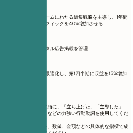
良い例
複数のプラットフォームにわたる編集戦略を主導し、1年間
でウェブサイトトラフィックを40%増加させる
避ける例
収益向上のためデジタル広告掲載を管理
良い例
デジタル広告掲載を最適化し、第1四半期に収益を15%増加
させる
短いヒント
各箇条書きの冒頭に、「立ち上げた」「主導した」
「最適化した」などの力強い行動動詞を使用してくだ
さい。
パーセンテージ、数値、金額などの具体的な指標で成
果を定量化してください。