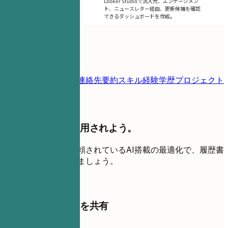
Looker Studioで流入元、エンゲージメン
ト、ニュースレター経由、更新候補を確認
できるダッシュボードを作成。
目次
履歴書テンプレート
連絡先
要約
スキル
経験
学歴
プロジェクト
よくある質問
応募をやめて、採用されよう。
世界中の求職者に信頼されているAI搭載の最適化で、履歴書
を面接の磁石に変えましょう。
無料で始める
このテンプレートを共有