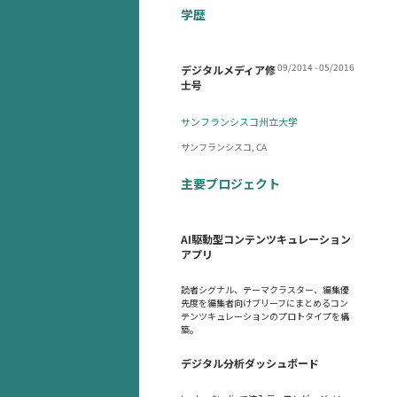
学歴
09/2014 - 05/2016
デジタルメディア修
士号
サンフランシスコ州立大学
サンフランシスコ, CA
主要プロジェクト
AI駆動型コンテンツキュレーション
アプリ
読者シグナル、テーマクラスター、編集優
先度を編集者向けブリーフにまとめるコン
テンツキュレーションのプロトタイプを構
築。
デジタル分析ダッシュボード