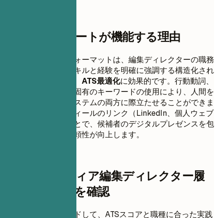
このテンプレートが機能する理由
この職務経歴書のフォーマットは、編集ディレクターの職務
に関連する主要なスキルと経験を明確に強調する構造化され
たレイアウトにより、
ATS最適化
に効果的です。行動動詞、
定量的な実績、業界固有のキーワードの使用により、人間を
採用担当者と自動システムの両方に際立たせることができま
す。さらに、プロフィールのリンク（LinkedIn、個人ウェブ
サイト）を含めることで、候補者のデジタルプレゼンスを包
括的に把握でき、信頼性が向上します。
即時レジュメスコア
デジタルメディア編集ディレクター履
歴書のスコアを確認
履歴書をアップロードして、ATSスコアと職種に合った実践