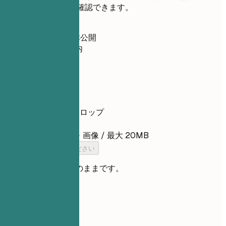
的な改善点をすぐに確認できます。
登録不要
初期設定で非公開
通常30秒以内
履歴書
ここに履歴書をドロップ
ファイルを選択
PDF・DOCX・TXT・画像 / 最大 20MB
履歴書を追加してください
ファイルは非公開のままです。