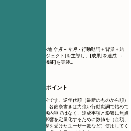
04
職務経歴
職務経歴
役職名
| 会社名 | 所在地
年月 – 年月
- 行動動詞 + 背景 + 結
果（定量化） - [プロジェクト]を主導し、[成果]を達成... -
[チーム]と協力して[機能]を実装...
押さえておきたいポイント
履歴書の核となる部分です。逆年代順（最新のものから順）
に記載してください。各箇条書きは力強い行動動詞で始めて
ください。単なる職務内容ではなく、達成事項と影響に焦点
を当ててください。影響を定量化するために数値を（金額、
割合、節約時間、影響を受けたユーザー数など）使用してく