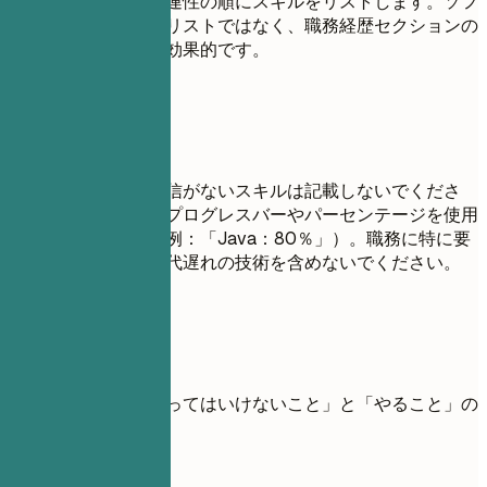
す。習熟度または関連性の順にスキルをリストします。ソフ
トスキルは、単なるリストではなく、職務経歴セクションの
箇条書きで示す方が効果的です。
避けたい書き方
面接で話すことに自信がないスキルは記載しないでくださ
い。スキルの評価にプログレスバーやパーセンテージを使用
しないでください（例：「Java：80％」）。職務に特に要
求されない限り、時代遅れの技術を含めないでください。
具体例
スキルに関する「やってはいけないこと」と「やること」の
具体的な例
避ける例