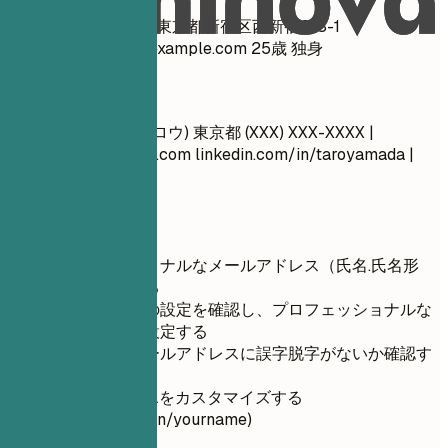
山田 太郎 123-4567 東京都新宿区西新宿2-8-1
taro.yamada.cool@example.com
25歳 独身
良い例
山田 太郎 (ヤマダ タロウ) 東京都 (XXX) XXX-XXXX |
yamada.taro@email.com
linkedin.com/in/taroyamada |
taroyamada.com
短いヒント
プロフェッショナルなメールアドレス（氏名.氏名形
式）を使用する
ボイスメールの設定を確認し、プロフェッショナルな
メッセージを設定する
電話番号とメールアドレスに誤字脱字がないか確認す
る
LinkedInのURLをカスタマイズする
(linkedin.com/in/yourname)