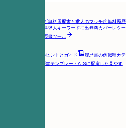
ホーム
機能
履歴書ツール
履歴書スコア即時診断
無料
履歴書と求人のマッチ度
無料
履歴
書を辛口チェック
無料
求人キーワード抽出
無料
カバーレター
生成
無料
すべての履歴書ツール
リソース
ブログ
キャリアのヒントとガイド
履歴書の例
職種カテ
ゴリ別に見る
履歴書テンプレート
ATSに配慮した見やす
いレイアウト
読み込み中...
料金
ログイン
ホーム
機能
料金
履歴書ツール