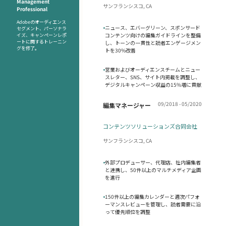
Management
サンフランシスコ, CA
Professional
Adobeのオーディエンス
•
ニュース、エバーグリーン、スポンサード
セグメント、パーソナラ
コンテンツ向けの編集ガイドラインを整備
イズ、キャンペーンレポ
ートに関するトレーニン
し、トーンの一貫性と読者エンゲージメン
グを修了。
トを30%改善
•
営業およびオーディエンスチームとニュー
スレター、SNS、サイト内掲載を調整し、
デジタルキャンペーン収益の15%増に貢献
09/2018 - 05/2020
編集マネージャー
コンテンツソリューションズ合同会社
サンフランシスコ, CA
•
外部プロデューサー、代理店、社内編集者
と連携し、50件以上のマルチメディア企画
を進行
•
150件以上の編集カレンダーと週次パフォ
ーマンスレビューを管理し、読者需要に沿
って優先順位を調整