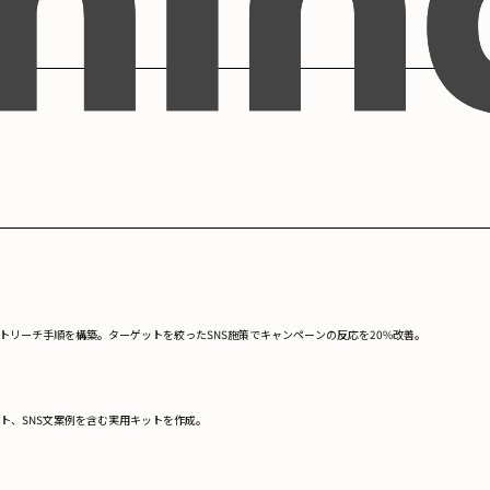
リーチ手順を構築。ターゲットを絞ったSNS施策でキャンペーンの反応を20%改善。
ト、SNS文案例を含む実用キットを作成。