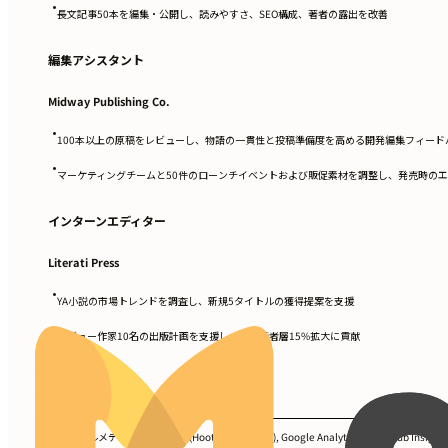
•
長文記事50本を編集・公開し、読みやすさ、SEO構成、著者の露出を改善
編集アシスタント
Midway Publishing Co.
•
100本以上の原稿をレビューし、物語の一貫性と投稿準備度を高める開発編集フィード
•
マーケティングチームと50件のローンチイベントおよび販促素材を調整し、発売時のエ
インターンエディター
Literati Press
•
YA小説の市場トレンドを調査し、新規5タイトルの獲得提案を支援
•
デビュー作家10名の出版計画を支援し、初期読者層15%拡大に貢献
スキル
ソーシャルメディア管理ツール (Hootsuite, Buffer), Google Analytics, BookBub Ins