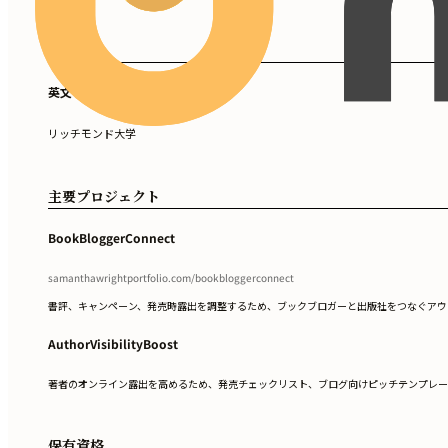
学歴
英文学士号
リッチモンド大学
主要プロジェクト
BookBloggerConnect
samanthawrightportfolio.com/bookbloggerconnect
書評、キャンペーン、発売時露出を調整するため、ブックブロガーと出版社をつなぐアウト
AuthorVisibilityBoost
著者のオンライン露出を高めるため、発売チェックリスト、ブログ向けピッチテンプレー
保有資格