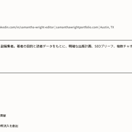
linkedin.com/in/samantha-wright-editor | samanthawrightportfolio.com | Austin, TX
た副編集者。著者の目的と読者データをもとに、明確な出版計画、SEOブリーフ、複数チャ
に貢献
参照流入を創出