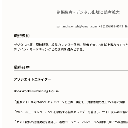
副編集者 - デジタル出版と読者拡大
samantha.wright@email.com
| +1 (555) 987-6543 | 
職務要約
デジタル出版、原稿開発、編集カレンダー運用、読者拡大に5年以上携わってき
デザイン・マーケティングとの連携を強みとする。
職務経歴
アソシエイトエディター
BookWorks Publishing House
•
重点タイトル向けのSNSキャンペーンを企画・実行し、対象書籍の売上25%増に貢献
•
Web、ニュースレター、SNSを横断する編集カレンダーを管理し、サイト流入40%増
•
ゲスト投稿と提携掲載を獲得し、著者ページとレーベルページへ月間15,000件の追加