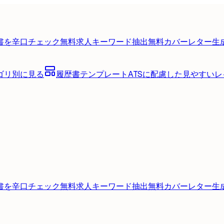
書を辛口チェック
無料
求人キーワード抽出
無料
カバーレター生
ゴリ別に見る
履歴書テンプレート
ATSに配慮した見やすい
書を辛口チェック
無料
求人キーワード抽出
無料
カバーレター生