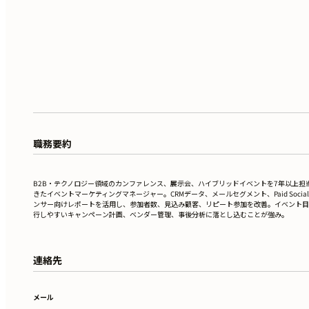
職務要約
B2B・テクノロジー領域のカンファレンス、展示会、ハイブリッドイベントを7年以上担
きたイベントマーケティングマネージャー。CRMデータ、メールセグメント、Paid Socia
ンサー向けレポートを活用し、参加者数、見込み顧客、リピート参加を改善。イベント目
行しやすいキャンペーン計画、ベンダー管理、事後分析に落とし込むことが強み。
連絡先
メール