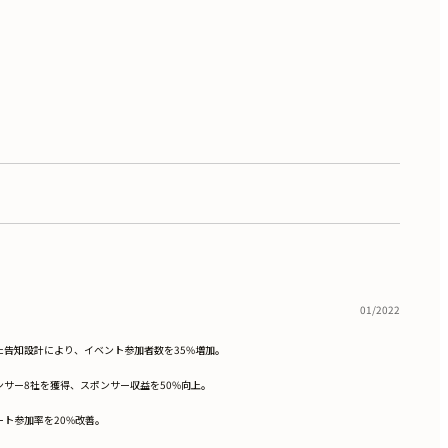
01/2022
わせた告知設計により、イベント参加者数を35%増加。
サー8社を獲得、スポンサー収益を50%向上。
ト参加率を20%改善。