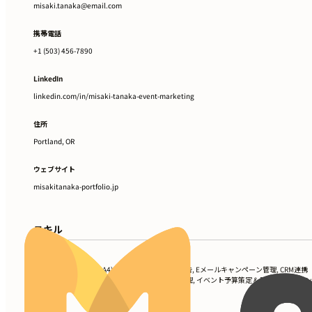
misaki.tanaka@email.com
携帯電話
+1 (503) 456-7890
LinkedIn
linkedin.com/in/misaki-tanaka-event-marketing
住所
Portland, OR
ウェブサイト
misakitanaka-portfolio.jp
スキル
Google Analytics 4 (GA4), ソーシャルメディア広告, Eメールキャンペーン管理, CRM連携
（Salesforce）, ロジスティクス調整, ベンダー管理, イベント予算策定 & 財務計画, スポ
ップパッケージ開発