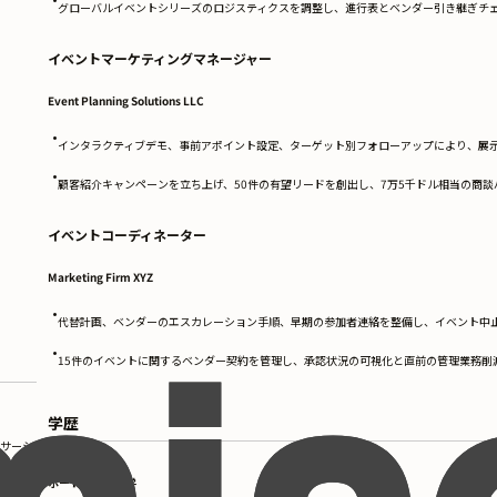
グローバルイベントシリーズのロジスティクスを調整し、進行表とベンダー引き継ぎチェ
イベントマーケティングマネージャー
Event Planning Solutions LLC
•
インタラクティブデモ、事前アポイント設定、ターゲット別フォローアップにより、展示
•
顧客紹介キャンペーンを立ち上げ、50件の有望リードを創出し、7万5千ドル相当の商
イベントコーディネーター
Marketing Firm XYZ
•
代替計画、ベンダーのエスカレーション手順、早期の参加者連絡を整備し、イベント中止
•
15件のイベントに関するベンダー契約を管理し、承認状況の可視化と直前の管理業務削
学歴
ンサーシ
ポートランド大学