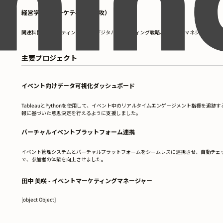
経営学士（マーケティング専攻）
関連科目：マーケティング原則、デジタルマーケティング戦略、イベントマネジメント。GPA
主要プロジェクト
イベント向けデータ可視化ダッシュボード
TableauとPythonを使用して、イベント中のリアルタイムエンゲージメント指標を
報に基づいた意思決定を行えるように支援しました。
バーチャルイベントプラットフォーム連携
イベント管理システムとバーチャルプラットフォームをシームレスに連携させ、自動チェッ
で、参加者の体験を向上させました。
田中 美咲 - イベントマーケティングマネージャー
[object Object]