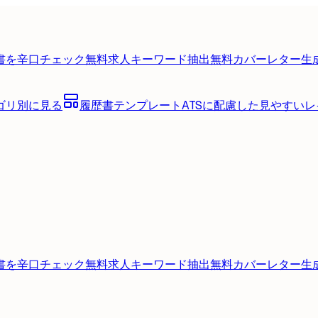
書を辛口チェック
無料
求人キーワード抽出
無料
カバーレター生
ゴリ別に見る
履歴書テンプレート
ATSに配慮した見やすい
書を辛口チェック
無料
求人キーワード抽出
無料
カバーレター生