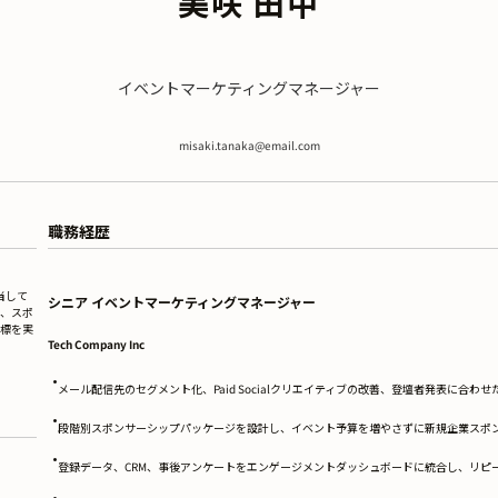
美咲 田中
イベントマーケティングマネージャー
misaki.tanaka@email.com
職務経歴
当して
シニア イベントマーケティングマネージャー
l、スポ
標を実
Tech Company Inc
•
メール配信先のセグメント化、Paid Socialクリエイティブの改善、登壇者発表に合
•
段階別スポンサーシップパッケージを設計し、イベント予算を増やさずに新規企業スポン
•
登録データ、CRM、事後アンケートをエンゲージメントダッシュボードに統合し、リピー
•