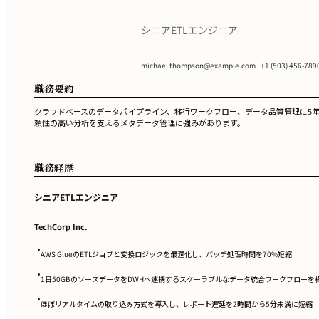
シニアETLエンジニア
michael.thompson@example.com
| +1 (503) 456-789
職務要約
クラウドベースのデータパイプライン、移行ワークフロー、データ品質管理に5年以上携わって
頼性の高い分析を支えるメタデータ管理に強みがあります。
職務経歴
シニアETLエンジニア
TechCorp Inc.
•
AWS GlueのETLジョブと変換ロジックを最適化し、バッチ処理時間を70%短縮
•
1日50GBのソースデータをDWHへ連携するスケーラブルなデータ統合ワークフローを
•
ほぼリアルタイムの取り込み方式を導入し、レポート遅延を2時間から5分未満に短縮