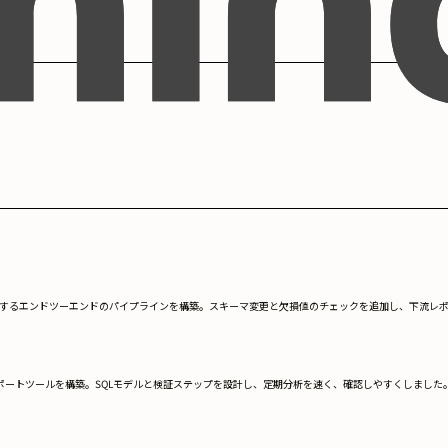
、変換、検証するエンドツーエンドのパイプラインを構築。スキーマ変更と欠損値のチェックを追加し、下
換するレポートツールを構築。SQLモデルと検証ステップを設計し、定期分析を速く、確認しやすくしました