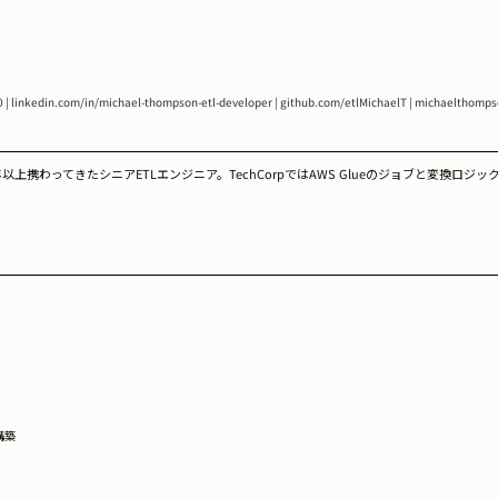
0 | linkedin.com/in/michael-thompson-etl-developer | github.com/etlMichaelT | michaelthomps
きたシニアETLエンジニア。TechCorpではAWS Glueのジョブと変換ロジックを見直し、
構築