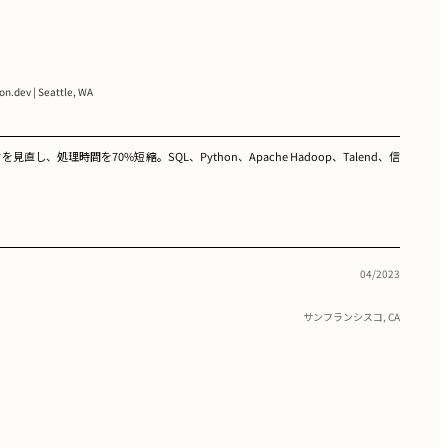
on.dev | Seattle, WA
処理時間を70%短縮。SQL、Python、Apache Hadoop、Talend、信
04/2023
サンフランシスコ, CA