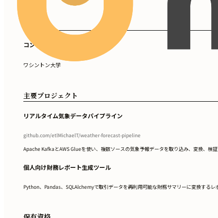
学歴
コンピュータサイエンス学士号
ワシントン大学
主要プロジェクト
リアルタイム気象データパイプライン
github.com/etlMichaelT/weather-forecast-pipeline
Apache KafkaとAWS Glueを使い、複数ソースの気象予報データを取り込み
個人向け財務レポート生成ツール
Python、Pandas、SQLAlchemyで取引データを再利用可能な財務サマリーに変
保有資格