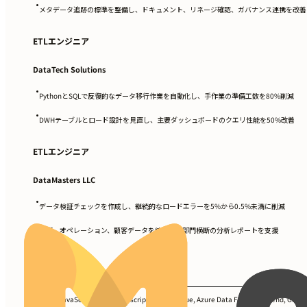
•
メタデータ追跡の標準を整備し、ドキュメント、リネージ確認、ガバナンス連携を改善
ETLエンジニア
DataTech Solutions
•
PythonとSQLで反復的なデータ移行作業を自動化し、手作業の準備工数を80%削減
•
DWHテーブルとロード設計を見直し、主要ダッシュボードのクエリ性能を50%改善
ETLエンジニア
DataMasters LLC
•
データ検証チェックを作成し、継続的なロードエラーを5%から0.5%未満に削減
•
財務、オペレーション、顧客データを統合し、部門横断の分析レポートを支援
スキル
Python, JavaScript, SQL, Bash scripting, AWS Glue, Azure Data Factory, Talend, Git