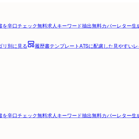
書を辛口チェック
無料
求人キーワード抽出
無料
カバーレター生
ゴリ別に見る
履歴書テンプレート
ATSに配慮した見やすい
書を辛口チェック
無料
求人キーワード抽出
無料
カバーレター生