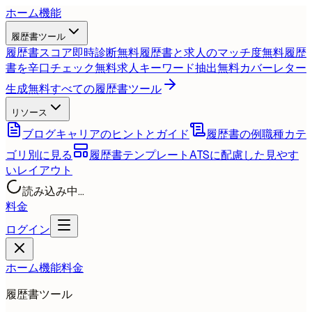
ホーム
機能
履歴書ツール
履歴書スコア即時診断
無料
履歴書と求人のマッチ度
無料
履歴
書を辛口チェック
無料
求人キーワード抽出
無料
カバーレター
生成
無料
すべての履歴書ツール
リソース
ブログ
キャリアのヒントとガイド
履歴書の例
職種カテ
ゴリ別に見る
履歴書テンプレート
ATSに配慮した見やす
いレイアウト
読み込み中...
料金
ログイン
ホーム
機能
料金
履歴書ツール