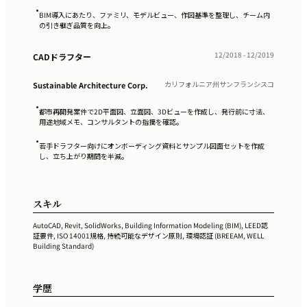
•
BIM導入にあたり、ファミリ、モデルビュー、作図基準を整理し、チーム内
の引き継ぎ品質を向上。
12/2018 - 12/2019
CADドラフター
カリフォルニア州サンフランシスコ
Sustainable Architecture Corp.
•
都市再開発案件で2D平面図、立面図、3Dビューを作成し、発行前に寸法、
用途地域メモ、コンサルタントの指摘を確認。
•
若手ドラフター向けにオンボーディング資料とサンプル図面セットを作成
し、立ち上がり期間を半減。
スキル
AutoCAD, Revit, SolidWorks, Building Information Modeling (BIM), LEED認
証要件, ISO 14001規格, 持続可能なデザイン原則, 環境認証 (BREEAM, WELL
Building Standard)
学歴