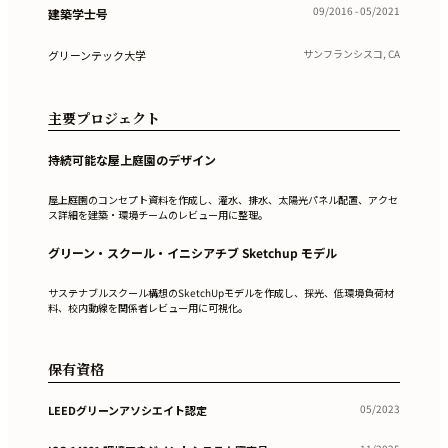
09/2016 - 05/2021
建築学士号
サンフランシスコ, CA
グリーンテック大学
主要プロジェクト
持続可能な屋上庭園のデザイン
屋上庭園のコンセプト資料を作成し、灌水、排水、太陽光パネル配置、アクセ
ス詳細を建築・環境チームのレビュー用に整理。
グリーン・スクール・イニシアチブ Sketchup モデル
サステナブルスクール構想のSketchUpモデルを作成し、採光、低環境負荷材
料、校内動線を関係者レビュー用に可視化。
保有資格
05/2023
LEEDグリーンアソシエイト認定