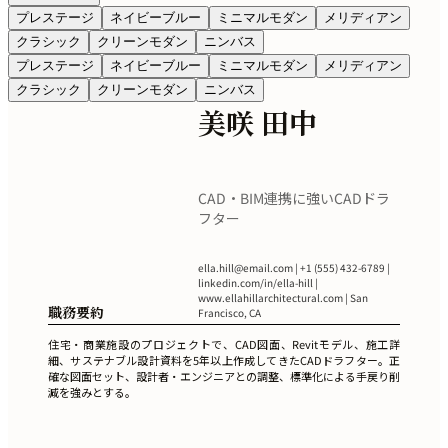
プレステージ
ネイビーブルー
ミニマルモダン
メリディアン
クラシック
クリーンモダン
ニンバス
プレステージ
ネイビーブルー
ミニマルモダン
メリディアン
クラシック
クリーンモダン
ニンバス
美咲 田中
CAD・BIM連携に強いCADドラ
フター
ella.hill@email.com
| +1 (555) 432-6789 |
linkedin.com/in/ella-hill |
www.ellahillarchitectural.com | San
職務要約
Francisco, CA
住宅・商業施設のプロジェクトで、CAD図面、Revitモデル、施工詳
細、サステナブル設計資料を5年以上作成してきたCADドラフター。正
確な図面セット、設計者・エンジニアとの調整、標準化による手戻り削
減を強みとする。