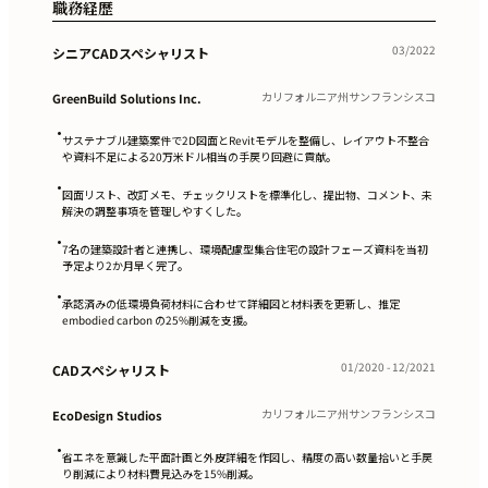
職務経歴
03/2022
シニアCADスペシャリスト
カリフォルニア州サンフランシスコ
GreenBuild Solutions Inc.
•
サステナブル建築案件で2D図面とRevitモデルを整備し、レイアウト不整合
や資料不足による20万米ドル相当の手戻り回避に貢献。
•
図面リスト、改訂メモ、チェックリストを標準化し、提出物、コメント、未
解決の調整事項を管理しやすくした。
•
7名の建築設計者と連携し、環境配慮型集合住宅の設計フェーズ資料を当初
予定より2か月早く完了。
•
承認済みの低環境負荷材料に合わせて詳細図と材料表を更新し、推定
embodied carbon の25%削減を支援。
01/2020 - 12/2021
CADスペシャリスト
カリフォルニア州サンフランシスコ
EcoDesign Studios
•
省エネを意識した平面計画と外皮詳細を作図し、精度の高い数量拾いと手戻
り削減により材料費見込みを15%削減。