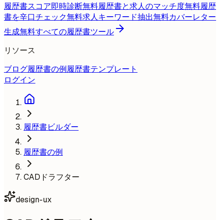
履歴書スコア即時診断
無料
履歴書と求人のマッチ度
無料
履歴
書を辛口チェック
無料
求人キーワード抽出
無料
カバーレター
生成
無料
すべての履歴書ツール
リソース
ブログ
履歴書の例
履歴書テンプレート
ログイン
履歴書ビルダー
履歴書の例
CADドラフター
design-ux