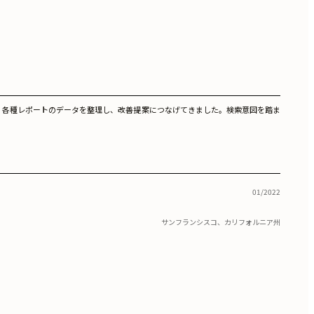
orce、各種レポートのデータを整理し、改善提案につなげてきました。検索意図を踏ま
01/2022
サンフランシスコ、カリフォルニア州