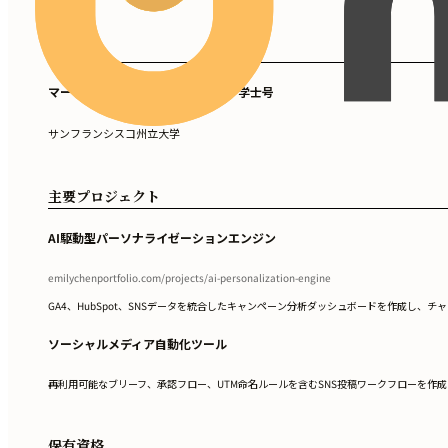
学歴
マーケティング＆デジタルメディア学士号
サンフランシスコ州立大学
主要プロジェクト
AI駆動型パーソナライゼーションエンジン
emilychenportfolio.com/projects/ai-personalization-engine
GA4、HubSpot、SNSデータを統合したキャンペーン分析ダッシュボードを作成し、
ソーシャルメディア自動化ツール
再利用可能なブリーフ、承認フロー、UTM命名ルールを含むSNS投稿ワークフローを作成
保有資格