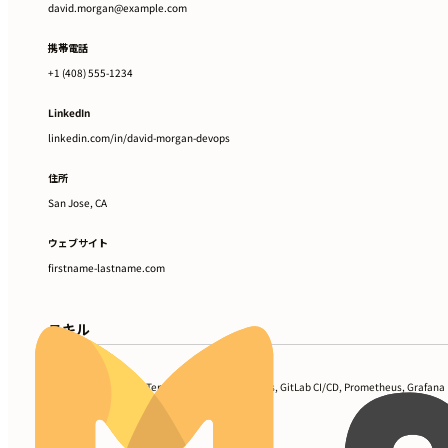
david.morgan@example.com
携帯電話
+1 (408) 555-1234
LinkedIn
linkedin.com/in/david-morgan-devops
住所
San Jose, CA
ウェブサイト
firstname-lastname.com
スキル
Kubernetes, Docker, Terraform, Ansible, Jenkins, GitLab CI/CD, Prometheus, Grafana