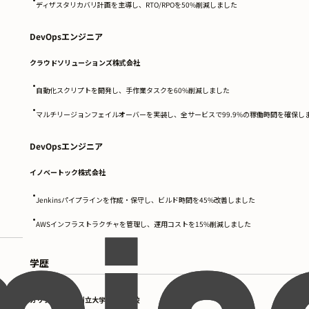
ディザスタリカバリ計画を主導し、RTO/RPOを50%削減しました
DevOpsエンジニア
クラウドソリューションズ株式会社
•
自動化スクリプトを開発し、手作業タスクを60%削減しました
•
マルチリージョンフェイルオーバーを実装し、全サービスで99.9%の稼働時間を確保し
DevOpsエンジニア
イノベートック株式会社
•
Jenkinsパイプラインを作成・保守し、ビルド時間を45%改善しました
•
AWSインフラストラクチャを管理し、運用コストを15%削減しました
学歴
カリフォルニア州立大学サンノゼ校