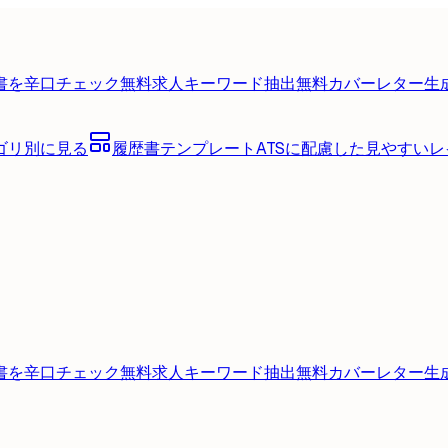
書を辛口チェック
無料
求人キーワード抽出
無料
カバーレター生
ゴリ別に見る
履歴書テンプレート
ATSに配慮した見やすい
書を辛口チェック
無料
求人キーワード抽出
無料
カバーレター生