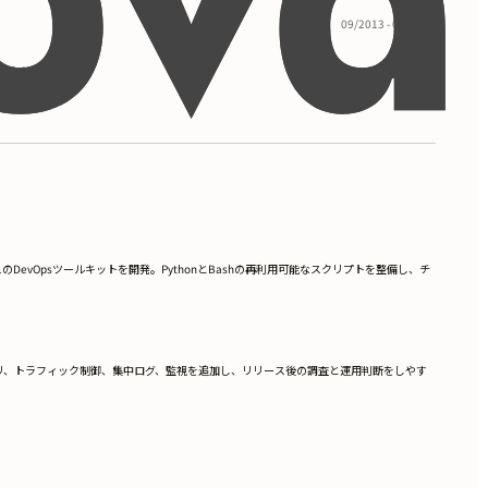
09/2013 - 05/2017
3.8
vOpsツールキットを開発。PythonとBashの再利用可能なスクリプトを整備し、チ
ディスカバリ、トラフィック制御、集中ログ、監視を追加し、リリース後の調査と運用判断をしやす