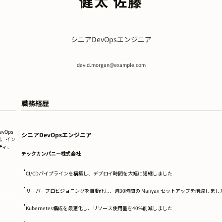
健太 佐藤
シニアDevOpsエンジニア
david.morgan@example.com
職務経歴
vOps
シニアDevOpsエンジニア
縮、イン
リティ、
テックカンパニー株式会社
•
CI/CDパイプラインを構築し、デプロイ時間を大幅に短縮しました
•
サーバープロビジョニングを自動化し、週30時間の Мануал セットアップを削減しまし
•
Kubernetes構成を最適化し、リソース使用量を40%削減しました
•