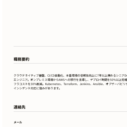
職務要約
クラウドネイティブ基盤、CI/CD自動化、本番環境の信頼性向上に7年以上携わるシニアDe
エンジニア。オンプレミス環境からAWSへの移行を主導し、デプロイ時間を50%以上短
フラコストを30%削減。Kubernetes、Terraform、Jenkins、Ansible、オブザーバビ
インシデント対応に強みがあります。
連絡先
メール