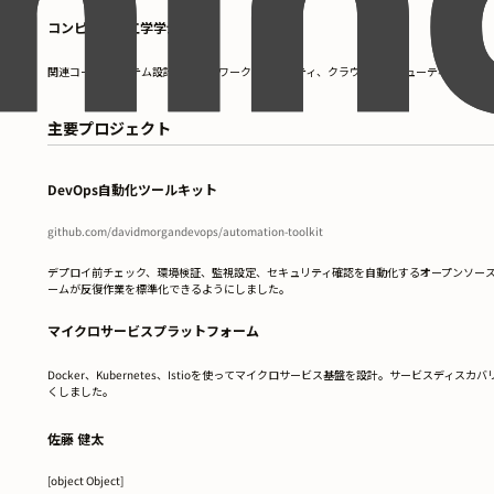
コンピュータ工学学士号
関連コース: システム設計、ネットワークセキュリティ、クラウドコンピューティング。GPA: 
主要プロジェクト
DevOps自動化ツールキット
github.com/davidmorgandevops/automation-toolkit
デプロイ前チェック、環境検証、監視設定、セキュリティ確認を自動化するオープンソースのDe
ームが反復作業を標準化できるようにしました。
マイクロサービスプラットフォーム
Docker、Kubernetes、Istioを使ってマイクロサービス基盤を設計。サービス
くしました。
佐藤 健太
[object Object]