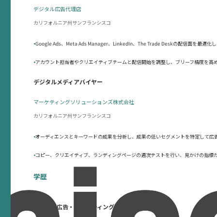
デジタル広告代理店
カリフォルニア州サンフランシスコ
•
Google Ads、Meta Ads Manager、LinkedIn、The Trade Deskの配
•
アカウント担当者やクリエイティブチームと配信開始を調整し、ブリーフ精度を高
デジタルメディアバイヤー
マーケティングソリューションズ株式会社
カリフォルニア州サンフランシスコ
•
オーディエンスとキーワードの成果を分析し、成果の低いセグメントを特定して広
•
コピー、クリエイティブ、ランディングページの週次テストを行い、見かけの指標
学歴
理学士（広告・マーケティング）