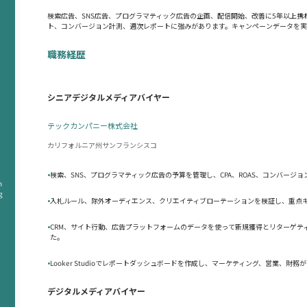
検索広告、SNS広告、プログラマティック広告の企画、配信開始、改善に5年以上
ト、コンバージョン計測、週次レポートに強みがあります。キャンペーンデータを
職務経歴
シニアデジタルメディアバイヤー
テックカンパニー株式会社
カリフォルニア州サンフランシスコ
•
検索、SNS、プログラマティック広告の予算を管理し、CPA、ROAS、コンバージ
n
g
•
入札ルール、除外オーディエンス、クリエイティブローテーションを検証し、重点キ
•
CRM、サイト行動、広告プラットフォームのデータを使って新規獲得とリターゲテ
た。
•
Looker Studioでレポートダッシュボードを作成し、マーケティング、営業、
デジタルメディアバイヤー