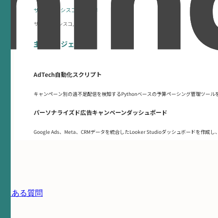
サンフランシスコ州立大学
サンフランシスコ, CA
主要プロジェクト
AdTech自動化スクリプト
キャンペーン別の過不足配信を検知するPythonベースの予算ペーシング管理ツー
パーソナライズド広告キャンペーンダッシュボード
Google Ads、Meta、CRMデータを統合したLooker Studioダッシュ
よくある質問