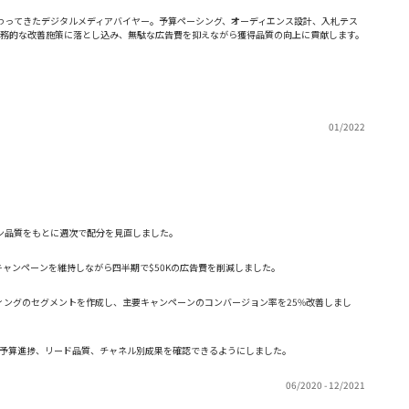
携わってきたデジタルメディアバイヤー。予算ペーシング、オーディエンス設計、入札テス
実務的な改善施策に落とし込み、無駄な広告費を抑えながら獲得品質の向上に貢献します。
01/2022
ョン品質をもとに週次で配分を見直しました。
ャンペーンを維持しながら四半期で$50Kの広告費を削減しました。
ィングのセグメントを作成し、主要キャンペーンのコンバージョン率を25%改善しまし
財務が予算進捗、リード品質、チャネル別成果を確認できるようにしました。
06/2020 - 12/2021