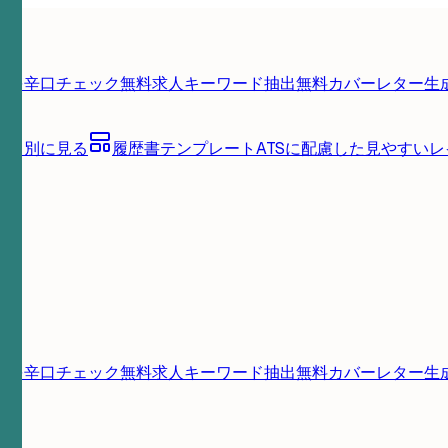
書を辛口チェック
無料
求人キーワード抽出
無料
カバーレター生
ゴリ別に見る
履歴書テンプレート
ATSに配慮した見やすい
書を辛口チェック
無料
求人キーワード抽出
無料
カバーレター生