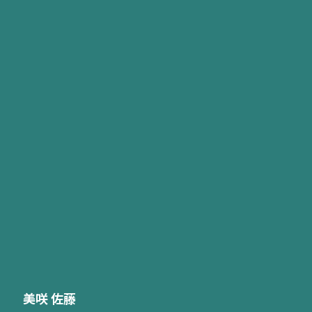
このテンプレートを使う
自分の経歴を追加して、このレイアウトを仕上げましょう。
テンプレートを使う
AIチャットでこのテンプレートを編集
AIと一緒に各セクションを書き換え、調整できます。
AIで編集
ネイビーブルー
プレステージ
ミニマルモダン
メリディアン
クラ
ネイビーブルー
プレステージ
ミニマルモダン
メリディアン
クラ
美咲 佐藤