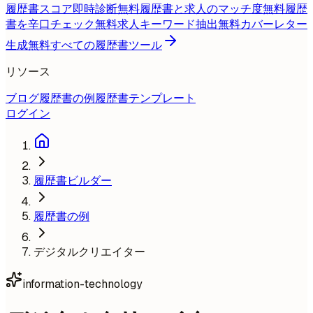
履歴書スコア即時診断
無料
履歴書と求人のマッチ度
無料
履歴
書を辛口チェック
無料
求人キーワード抽出
無料
カバーレター
生成
無料
すべての履歴書ツール
リソース
ブログ
履歴書の例
履歴書テンプレート
ログイン
履歴書ビルダー
履歴書の例
デジタルクリエイター
information-technology