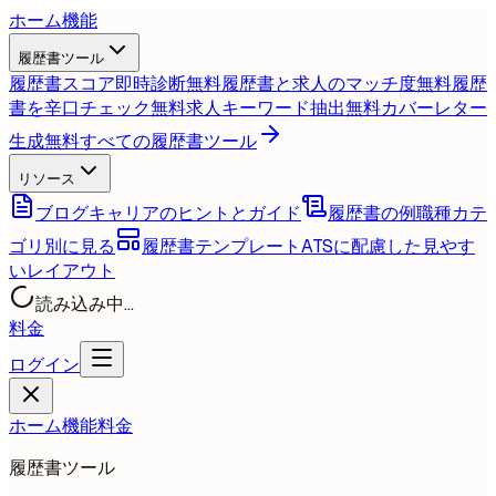
ホーム
機能
履歴書ツール
履歴書スコア即時診断
無料
履歴書と求人のマッチ度
無料
履歴
書を辛口チェック
無料
求人キーワード抽出
無料
カバーレター
生成
無料
すべての履歴書ツール
リソース
ブログ
キャリアのヒントとガイド
履歴書の例
職種カテ
ゴリ別に見る
履歴書テンプレート
ATSに配慮した見やす
いレイアウト
読み込み中...
料金
ログイン
ホーム
機能
料金
履歴書ツール