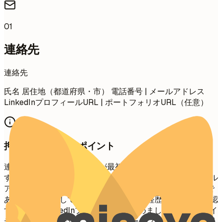
01
連絡先
連絡先
氏名 居住地（都道府県・市） 電話番号 | メールアドレス
LinkedInプロフィールURL | ポートフォリオURL（任意）
押さえておきたいポイント
連絡先情報は、採用担当者が最初に目にするセクションで
す。簡潔かつプロフェッショナルにまとめましょう。メール
アドレスは適切（例：
firstname.lastname@gmail.com
）で
あることを確認してください。専門的な経歴を包括的に確認
するためにLinkedInプロフィールを含めましょう。クリエイ
ティブ、技術、デザイン職には、ポートフォリオまたは個人