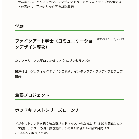
サムネイル、キャプション、ランディングページクリエイティブのA/Bテス
トを実施し、平均クリック率を15%改善
学歴
09/2015 - 06/2019
ファインアート学士（コミュニケーショ
ンデザイン専攻）
カリフォルニア大学ロサンゼルス校, ロサンゼルス, CA
関連科目：グラフィックデザインの原則、インタラクティブメディアとウェブ
開発、
主要プロジェクト
ポッドキャストシリーズローンチ
デジタルトレンドを扱う独立系ポッドキャストを立ち上げ、SEOを意識したテ
ーマ設計、ゲストの切り抜き動画、SNS告知により6か月で月間リスナー
20,000人に成長させた。