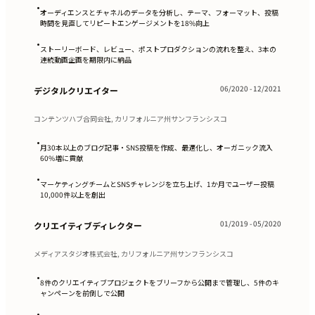
•
オーディエンスとチャネルのデータを分析し、テーマ、フォーマット、投稿
時間を見直してリピートエンゲージメントを18%向上
•
ストーリーボード、レビュー、ポストプロダクションの流れを整え、3本の
連続動画企画を期限内に納品
06/2020 - 12/2021
デジタルクリエイター
コンテンツハブ合同会社, カリフォルニア州サンフランシスコ
•
月30本以上のブログ記事・SNS投稿を作成、最適化し、オーガニック流入
60%増に貢献
•
マーケティングチームとSNSチャレンジを立ち上げ、1か月でユーザー投稿
10,000件以上を創出
01/2019 - 05/2020
クリエイティブディレクター
メディアスタジオ株式会社, カリフォルニア州サンフランシスコ
•
8件のクリエイティブプロジェクトをブリーフから公開まで管理し、5件のキ
ャンペーンを前倒しで公開
•