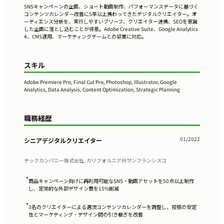
SNSキャンペーンの企画、ショート動画制作、パフォーマンスデータに基づく
コンテンツカレンダー改善に5年以上携わってきたデジタルクリエイター。オ
ーディエンス分析を、実行しやすいブリーフ、クリエイター連携、SEOを意識
した企画に落とし込むことが得意。Adobe Creative Suite、Google Analytics
4、CMS運用、マーケティングチームとの協業に対応。
スキル
Adobe Premiere Pro, Final Cut Pro, Photoshop, Illustrator, Google
Analytics, Data Analysis, Content Optimization, Strategic Planning
職務経歴
01/2022
シニアデジタルクリエイター
テックカンパニー株式会社, カリフォルニア州サンフランシスコ
•
商品キャンペーン向けに再利用可能なSNS・動画アセットを50点以上制作
し、定常的な外部デザイン費を15%削減
•
3名のクリエイターによる週次コンテンツカレンダーを調整し、投稿の安定
性とマーケティング・デザイン間の引き継ぎを改善