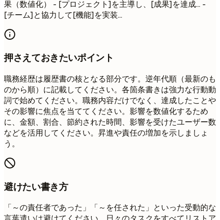
果（数値化） - [プロジェクト]を主導し、[成果]を達成... -
[チーム]と協力して[機能]を実装...
押さえておきたいポイント
職務経歴は履歴書の核となる部分です。逆年代順（最新のも
のから順）に記載してください。各箇条書きは強力な行動動
詞で始めてください。職務内容だけでなく、達成したことや
その影響に焦点を当ててください。影響を数値化するため
に、金額、割合、節約された時間、影響を受けたユーザー数
などを活用してください。昇進や責任の増加を示しましょ
う。
避けたい書き方
「～の責任者であった」「～を任された」といった受動的な
言葉遣いは避けてください。日々のタスクをすべてリストア