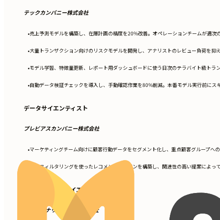
テックカンパニー株式会社
売上予測モデルを構築し、在庫計画の精度を20%改善。オペレーションチームが週次
•
大量トランザクション向けのリスクモデルを開発し、アナリストのレビュー負荷を抑え
•
モデル学習、特徴量更新、レポート用ダッシュボードに使う日次のテラバイト級トランザク
•
自動データ検証チェックを導入し、手動確認作業を80%削減。本番モデル実行前にス
•
データサイエンティスト
プレビアスカンパニー株式会社
マーケティングチーム向けに顧客行動データをセグメント化し、重点顧客グループへの
•
協調フィルタリングを使ったレコメンドエンジンを構築し、関連性の高い提案によって
•
ジュニアデータサイエンティスト
データアナリティクス株式会社