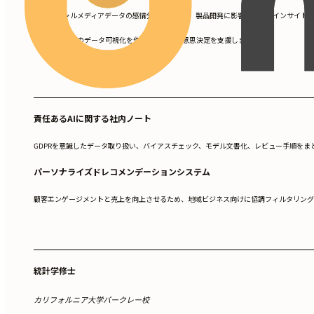
ソーシャルメディアデータの感情分析を実施し、製品開発に影響を与えるインサイト
•
経営層向けのデータ可視化を作成し、戦略的意思決定を支援しました。
•
責任あるAIに関する社内ノート
GDPRを意識したデータ取り扱い、バイアスチェック、モデル文書化、レビュー手順を
パーソナライズドレコメンデーションシステム
顧客エンゲージメントと売上を向上させるため、地域ビジネス向けに協調フィルタリングを使
統計学修士
カリフォルニア大学バークレー校