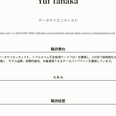
Yui Tanaka
データサイエンティスト
ail.com
| +1 (503) 456-7890 | linkedin.com/in/emma-watson-data-science | emmatwatson.net |
職務要約
データサイエンティスト。リアルタイム不正検知ワークフローを開発し、6か月で誤検知を3
 SageMakerに強く、モデル品質、説明可能性、本番運用できるデータパイプラインを重視しています。
スキル
職務経歴