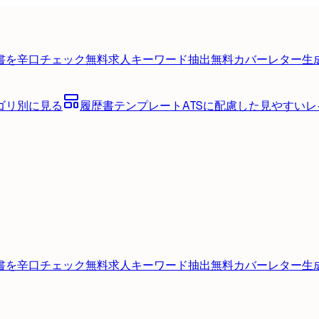
書を辛口チェック
無料
求人キーワード抽出
無料
カバーレター生
ゴリ別に見る
履歴書テンプレート
ATSに配慮した見やすい
書を辛口チェック
無料
求人キーワード抽出
無料
カバーレター生