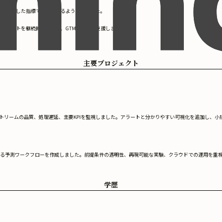
上を一貫した指標で確認できるようにしました。
Iレポートを継続的に作成し、GTMチームを支援しました。
主要プロジェクト
イベントストリームの品質、処理遅延、主要KPIを監視しました。アラートと分かりやすい可視化を追加
る予測ワークフローを作成しました。前提条件の透明性、再現可能な実験、クラウドでの運用を重
学歴