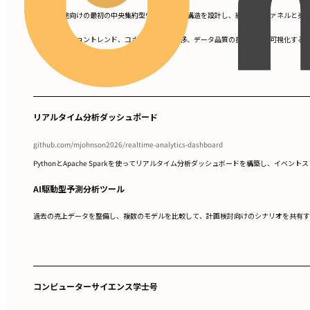
分析用途向けの最初の中央集約型ウェアハウス構造を設計し、経営層がファネルと売
•
コンバージョントレンド、コホートごとの推移、データ品質の抜け漏れを可視化するB
•
リアルタイム分析ダッシュボード
github.com/mjohnson2026/realtime-analytics-dashboard
PythonとApache Sparkを使ってリアルタイム分析ダッシュボードを構築し、
AI駆動型予測分析ツール
過去の売上データを整備し、複数のモデルを比較して、計画検討向けのシナリオを共有す
コンピューターサイエンス学士号