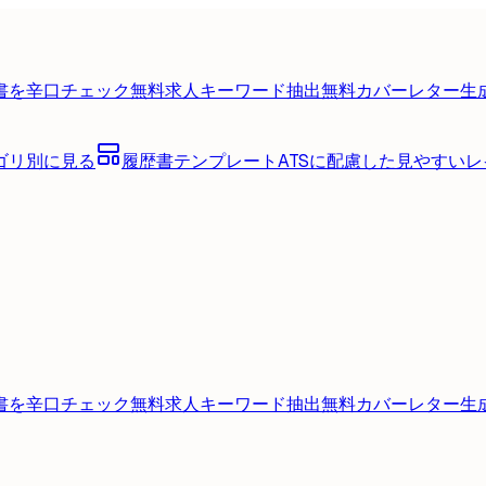
書を辛口チェック
無料
求人キーワード抽出
無料
カバーレター生
ゴリ別に見る
履歴書テンプレート
ATSに配慮した見やすい
書を辛口チェック
無料
求人キーワード抽出
無料
カバーレター生