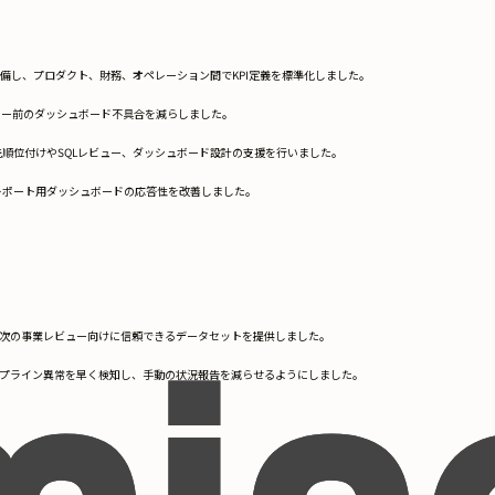
トを整備し、プロダクト、財務、オペレーション間でKPI定義を標準化しました。
ュー前のダッシュボード不具合を減らしました。
順位付けやSQLレビュー、ダッシュボード設計の支援を行いました。
レポート用ダッシュボードの応答性を改善しました。
月次の事業レビュー向けに信頼できるデータセットを提供しました。
パイプライン異常を早く検知し、手動の状況報告を減らせるようにしました。