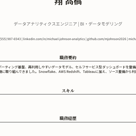
翔 高橋
データアナリティクスエンジニア | BI・データモデリング
 (555) 987-6543 | linkedin.com/in/michael-johnson-analytics | github.com/mjohnson2026 | mich
職務要約
ーティング基盤、再利用しやすいデータモデル、セルフサービス型ダッシュボードを整備して
んできました。Snowflake、AWS Redshift、Tableauに加え、ソース整備
スキル
職務経歴