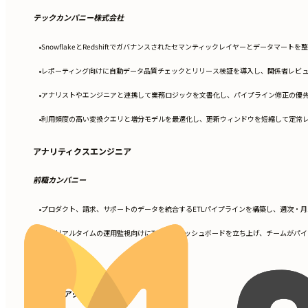
テックカンパニー株式会社
SnowflakeとRedshiftでガバナンスされたセマンティックレイヤーとデータマー
•
レポーティング向けに自動データ品質チェックとリリース検証を導入し、関係者レビ
•
アナリストやエンジニアと連携して業務ロジックを文書化し、パイプライン修正の優先
•
利用頻度の高い変換クエリと増分モデルを最適化し、更新ウィンドウを短縮して定常
•
アナリティクスエンジニア
前職カンパニー
プロダクト、請求、サポートのデータを統合するETLパイプラインを構築し、週次・
•
ほぼリアルタイムの運用監視向けにTableauダッシュボードを立ち上げ、チームが
•
データアナリスト
スタートアップ株式会社