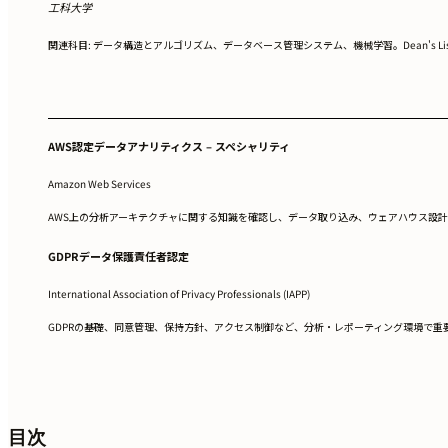
工科大学
関連科目: データ構造とアルゴリズム、データベース管理システム、機械学習。Dean's List、
AWS認定データアナリティクス – スペシャリティ
Amazon Web Services
AWS上の分析アーキテクチャに関する知識を確認し、データ取り込み、ウェアハウス設
GDPRデータ保護責任者認定
International Association of Privacy Professionals (IAPP)
GDPRの基礎、同意管理、保持方針、アクセス制御など、分析・レポーティング環境で重
目次