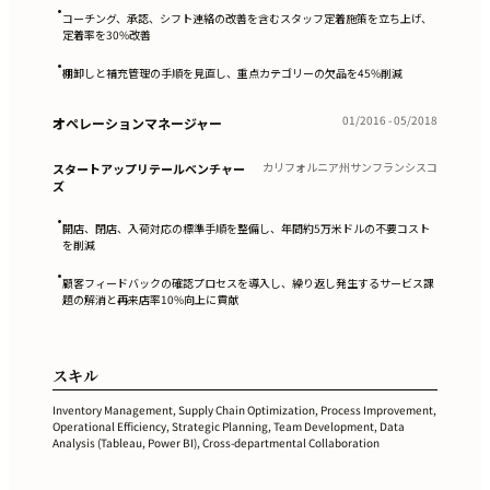
•
コーチング、承認、シフト連絡の改善を含むスタッフ定着施策を立ち上げ、
定着率を30%改善
•
棚卸しと補充管理の手順を見直し、重点カテゴリーの欠品を45%削減
01/2016 - 05/2018
オペレーションマネージャー
カリフォルニア州サンフランシスコ
スタートアップリテールベンチャー
ズ
•
開店、閉店、入荷対応の標準手順を整備し、年間約5万米ドルの不要コスト
を削減
•
顧客フィードバックの確認プロセスを導入し、繰り返し発生するサービス課
題の解消と再来店率10%向上に貢献
スキル
Inventory Management, Supply Chain Optimization, Process Improvement,
Operational Efficiency, Strategic Planning, Team Development, Data
Analysis (Tableau, Power BI), Cross-departmental Collaboration