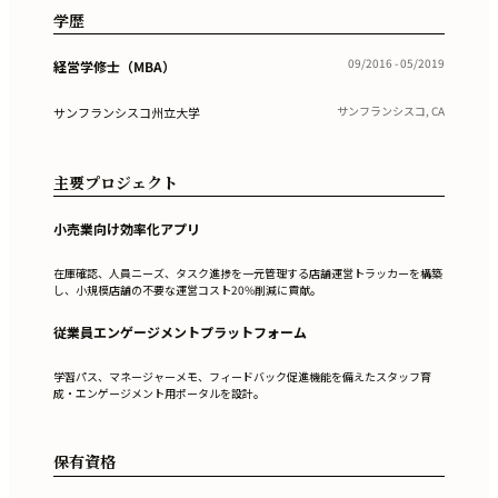
学歴
09/2016 - 05/2019
経営学修士（MBA）
サンフランシスコ, CA
サンフランシスコ州立大学
主要プロジェクト
小売業向け効率化アプリ
在庫確認、人員ニーズ、タスク進捗を一元管理する店舗運営トラッカーを構築
し、小規模店舗の不要な運営コスト20%削減に貢献。
従業員エンゲージメントプラットフォーム
学習パス、マネージャーメモ、フィードバック促進機能を備えたスタッフ育
成・エンゲージメント用ポータルを設計。
保有資格