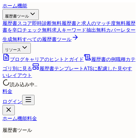
ホーム
機能
履歴書ツール
履歴書スコア即時診断
無料
履歴書と求人のマッチ度
無料
履歴
書を辛口チェック
無料
求人キーワード抽出
無料
カバーレター
生成
無料
すべての履歴書ツール
リソース
ブログ
キャリアのヒントとガイド
履歴書の例
職種カテ
ゴリ別に見る
履歴書テンプレート
ATSに配慮した見やす
いレイアウト
読み込み中...
料金
ログイン
ホーム
機能
料金
履歴書ツール