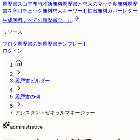
履歴書スコア即時診断
無料
履歴書と求人のマッチ度
無料
履歴
書を辛口チェック
無料
求人キーワード抽出
無料
カバーレター
生成
無料
すべての履歴書ツール
リソース
ブログ
履歴書の例
履歴書テンプレート
ログイン
履歴書ビルダー
履歴書の例
アシスタントゼネラルマネージャー
administrative