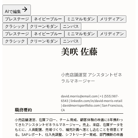
AIで編集
プレステージ
ネイビーブルー
ミニマルモダン
メリディアン
クラシック
クリーンモダン
ニンバス
プレステージ
ネイビーブルー
ミニマルモダン
メリディアン
クラシック
クリーンモダン
ニンバス
美咲 佐藤
小売店舗運営 アシスタントゼネ
ラルマネージャー
david.morris@email.com
| +1 (555) 987-
6543 | linkedin.com/in/david-morris-retail
| davidmorrisportfolio.com | San Francisco,
職務要約
CA
小売店舗運営、在庫フロー、チーム育成、顧客体験の改善に8年携わっ
てきたアシスタントゼネラルマネージャー。売上、来店、在庫データを
もとに、人員配置、売場づくり、補充計画へ落とし込むことを得意とす
る。SAPレポート、仕入先調整、シフトリーダー育成、部門横断の改善