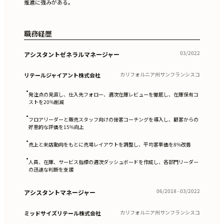
推進に強みがある。
職務経歴
03/2022
アシスタントゼネラルマネージャー
カリフォルニア州サンフランシスコ
リテールジャイアント株式会社
•
発注点の見直し、仕入先フォロー、週次在庫レビューを徹底し、在庫保有コ
ストを20%削減
•
フロアリーダーと販売スタッフ向けの接客コーチングを導入し、顧客からの
好意的な評価を15%向上
•
売上と来店動向をもとに売場レイアウトを調整し、平均客単価を8%改善
•
人員、在庫、サービス指標の週次ダッシュボードを作成し、各部門リーダー
の迅速な判断を支援
06/2018 - 03/2022
アシスタントマネージャー
カリフォルニア州サンフランシスコ
ミッドサイズリテール株式会社