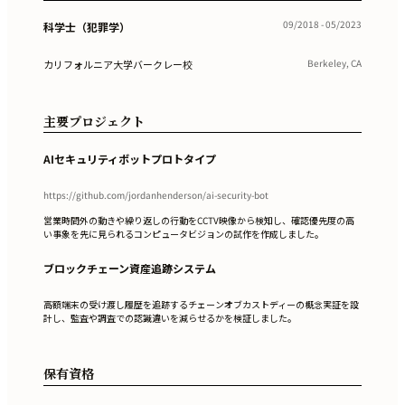
09/2018 - 05/2023
科学士（犯罪学）
Berkeley, CA
カリフォルニア大学バークレー校
主要プロジェクト
AIセキュリティボットプロトタイプ
https://github.com/jordanhenderson/ai-security-bot
営業時間外の動きや繰り返しの行動をCCTV映像から検知し、確認優先度の高
い事象を先に見られるコンピュータビジョンの試作を作成しました。
ブロックチェーン資産追跡システム
高額端末の受け渡し履歴を追跡するチェーンオブカストディーの概念実証を設
計し、監査や調査での認識違いを減らせるかを検証しました。
保有資格