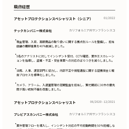
職務経歴
01/2022
アセットプロテクションスペシャリスト（シニア）
カリフォルニア州サンフランシスコ
テックカンパニー株式会社
•
現金管理、入荷、高額商品の取り扱いに関する拠点別ルールを整備し、担当
店舗の棚卸差異を40％削減しました。
•
5名のアナリストに対してインシデント受付、CCTV確認、案件エスカレーシ
ョンを指導し、盗難・不正・安全事案への対応のばらつきを減らしました。
•
法務、人事、運営部門と協力し、内部不正や規程違反に関する証拠保全と報
告プロセスを標準化しました。
•
カメラ、アラーム、入退室管理の定期監査を担当し、繁忙期前に30件の優先
度が高い統制不備を改善しました。
06/2020 - 12/2021
アセットプロテクションスペシャリスト
カリフォルニア州サンフランシスコ
プレビアスカンパニー株式会社
•
案件管理フローを導入し、インシデント対応の平均初動時間を50％短縮しな