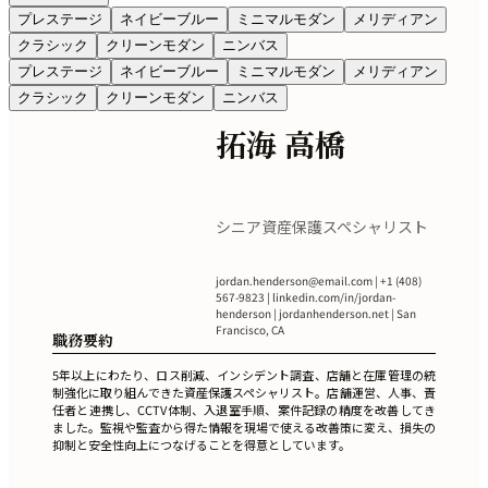
プレステージ
ネイビーブルー
ミニマルモダン
メリディアン
クラシック
クリーンモダン
ニンバス
プレステージ
ネイビーブルー
ミニマルモダン
メリディアン
クラシック
クリーンモダン
ニンバス
拓海 高橋
シニア資産保護スペシャリスト
jordan.henderson@email.com
| +1 (408)
567-9823 | linkedin.com/in/jordan-
henderson | jordanhenderson.net | San
Francisco, CA
職務要約
5年以上にわたり、ロス削減、インシデント調査、店舗と在庫管理の統
制強化に取り組んできた資産保護スペシャリスト。店舗運営、人事、責
任者と連携し、CCTV体制、入退室手順、案件記録の精度を改善してき
ました。監視や監査から得た情報を現場で使える改善策に変え、損失の
抑制と安全性向上につなげることを得意としています。