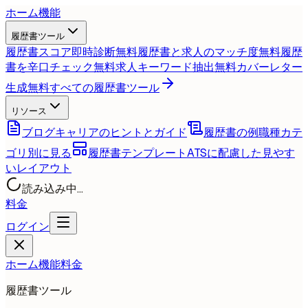
ホーム
機能
履歴書ツール
履歴書スコア即時診断
無料
履歴書と求人のマッチ度
無料
履歴
書を辛口チェック
無料
求人キーワード抽出
無料
カバーレター
生成
無料
すべての履歴書ツール
リソース
ブログ
キャリアのヒントとガイド
履歴書の例
職種カテ
ゴリ別に見る
履歴書テンプレート
ATSに配慮した見やす
いレイアウト
読み込み中...
料金
ログイン
ホーム
機能
料金
履歴書ツール