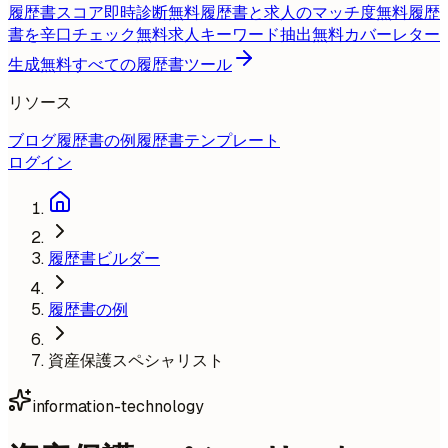
履歴書スコア即時診断
無料
履歴書と求人のマッチ度
無料
履歴
書を辛口チェック
無料
求人キーワード抽出
無料
カバーレター
生成
無料
すべての履歴書ツール
リソース
ブログ
履歴書の例
履歴書テンプレート
ログイン
履歴書ビルダー
履歴書の例
資産保護スペシャリスト
information-technology