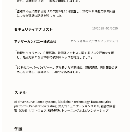
がら、店舗側のフォロー担当を明確にしました。
•
盗難や不正に関する高リスク案件を15件調査し、20万米ドル超の損失回避
につながる調査記録を残しました。
10/2018 - 05/2020
セキュリティアナリスト
カリフォルニア州サンフランシスコ
アナザーカンパニー株式会社
•
物理セキュリティ、在庫移動、時間外アクセスに関するリスク評価を支援
し、是正対象となる20件の統制ギャップを特定しました。
•
10名のスーパーバイザーへ、落ち着いた初期対応、証拠記録、例外報告の進
め方を研修し、現場のルール順守を高めました。
スキル
AI-driven surveillance systems, Blockchain technology, Data analytics
platforms, Penetration testing, 対人コミュニケーションスキル, 顧客関係管
理（CRM）ソフトウェア, 紛争解決, トレーニングおよびメンターシップ
学歴