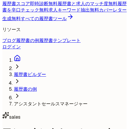
履歴書スコア即時診断
無料
履歴書と求人のマッチ度
無料
履歴
書を辛口チェック
無料
求人キーワード抽出
無料
カバーレター
生成
無料
すべての履歴書ツール
リソース
ブログ
履歴書の例
履歴書テンプレート
ログイン
履歴書ビルダー
履歴書の例
アシスタントセールスマネージャー
sales