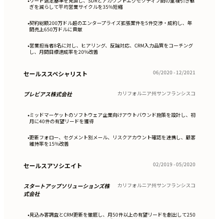
リード選定基準を見直し、SDRとアカウントエグゼクティブ間の重複引き継
•
ぎを減らして平均営業サイクルを35%短縮
契約総額200万ドル超のエンタープライズ拡張案件を5件交渉・成約し、年
•
間売上650万ドルに貢献
営業担当者8名に対し、ヒアリング、反論対応、CRM入力品質をコーチング
•
し、月間目標達成率を20%改善
06/2020 - 12/2021
セールススペシャリスト
カリフォルニア州サンフランシスコ
プレビアス株式会社
ミッドマーケットのソフトウェア企業向けアウトバウンド施策を設計し、初
•
月に40件の有望リードを獲得
更新フォロー、セグメント別メール、リスクアカウント確認を連携し、顧客
•
維持率を15%改善
02/2019 - 05/2020
セールスアソシエイト
カリフォルニア州サンフランシスコ
スタートアップソリューションズ株
式会社
見込み客調査とCRM更新を徹底し、月50件以上の有望リードを創出して250
•