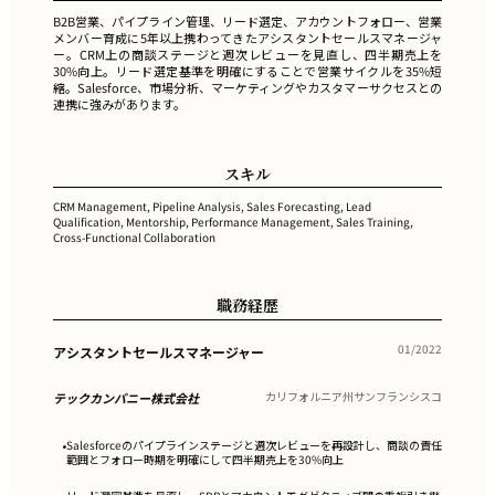
B2B営業、パイプライン管理、リード選定、アカウントフォロー、営業
メンバー育成に5年以上携わってきたアシスタントセールスマネージャ
ー。CRM上の商談ステージと週次レビューを見直し、四半期売上を
30%向上。リード選定基準を明確にすることで営業サイクルを35%短
縮。Salesforce、市場分析、マーケティングやカスタマーサクセスとの
連携に強みがあります。
スキル
CRM Management, Pipeline Analysis, Sales Forecasting, Lead
Qualification, Mentorship, Performance Management, Sales Training,
Cross-Functional Collaboration
職務経歴
01/2022
アシスタントセールスマネージャー
カリフォルニア州サンフランシスコ
テックカンパニー株式会社
Salesforceのパイプラインステージと週次レビューを再設計し、商談の責任
•
範囲とフォロー時期を明確にして四半期売上を30%向上