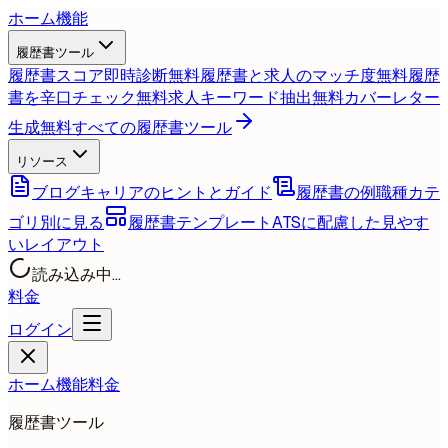
ホーム
機能
履歴書ツール
履歴書スコア即時診断
無料
履歴書と求人のマッチ度
無料
履歴
書を辛口チェック
無料
求人キーワード抽出
無料
カバーレター
生成
無料
すべての履歴書ツール
リソース
ブログ
キャリアのヒントとガイド
履歴書の例
職種カテ
ゴリ別に見る
履歴書テンプレート
ATSに配慮した見やす
いレイアウト
読み込み中...
料金
ログイン
ホーム
機能
料金
履歴書ツール