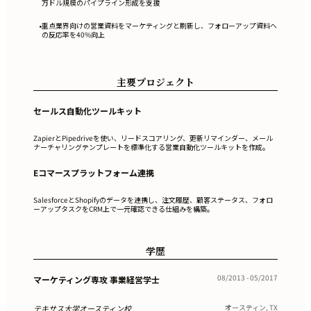
万ドル規模のパイプライン形成を支援
重点業界向けの営業資料をマーケティングと刷新し、フォローアップ資料へ
•
の反応率を40%向上
主要プロジェクト
セールス自動化ツールキット
ZapierとPipedriveを使い、リードスコアリング、更新リマインダー、メール
ナーチャリングテンプレートを標準化する営業自動化ツールキットを作成。
Eコマースプラットフォーム連携
SalesforceとShopifyのデータを連携し、注文履歴、顧客ステータス、フォロ
ーアップタスクをCRM上で一元確認できる仕組みを構築。
学歴
08/2013 - 05/2017
マーケティング専攻 事業経営学士
オースティン, TX
テキサス大学オースティン校