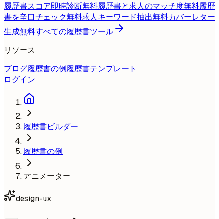
履歴書スコア即時診断
無料
履歴書と求人のマッチ度
無料
履歴
書を辛口チェック
無料
求人キーワード抽出
無料
カバーレター
生成
無料
すべての履歴書ツール
リソース
ブログ
履歴書の例
履歴書テンプレート
ログイン
履歴書ビルダー
履歴書の例
アニメーター
design-ux