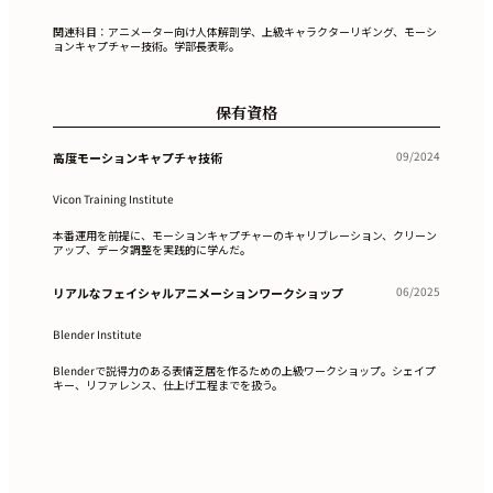
関連科目：アニメーター向け人体解剖学、上級キャラクターリギング、モーシ
ョンキャプチャー技術。学部長表彰。
保有資格
09/2024
高度モーションキャプチャ技術
Vicon Training Institute
本番運用を前提に、モーションキャプチャーのキャリブレーション、クリーン
アップ、データ調整を実践的に学んだ。
06/2025
リアルなフェイシャルアニメーションワークショップ
Blender Institute
Blenderで説得力のある表情芝居を作るための上級ワークショップ。シェイプ
キー、リファレンス、仕上げ工程までを扱う。