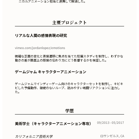
ニカルアニメーション担当と連携して解消した。
主要プロジェクト
リアルな人間の感情表現の研究
vimeo.com/jordanlopez/emotions
微細な芝居の変化と表情遷移に焦点を当てた短編スタディを制作し、わずかな
動きの差が画面上の感情の伝わり方にどう影響するかを検証した。
ゲームジャム キャラクターアニメーション
ゲームジャムでインディーゲーム向けのキャラクターセットを制作し、キビキ
ビした予備動作、破綻のないループ、読みやすい戦闘リアクションに注力し
た。
学歴
09/2013 - 05/2017
美術学士（キャラクターアニメーション専攻）
ロサンゼルス, CA
カリフォルニア芸術大学