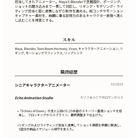
担当してきたアニメーター。MayaとBlenderで芝居設計、ポージング、
ショットの磨き込みまで一貫して対応し、リギング・モデリング・ライ
ティング担当と密に連携しながら制作を進める。絵コンテやモーション
キャプチャー素材を、納期に乗る説得力のあるキャラクター表現へ落と
し込むことを得意とする。
スキル
Maya, Blender, Toon Boom Harmony, Vicon, キャラクターアニメーション, リ
ギング, モーショングラフィックス, リップシンク
職務経歴
03/2022
シニアキャラクターアニメーター
カリフォルニア州ロサンゼルス
Echo Animation Studio
「Echoes of Dawn」の主人公向けに25本超のストーリー重視ショットを担
•
当し、ブロッキングからスプライン、最終調整まで仕上げた。
リギングおよびライティング担当と連携してショット課題を早期に解消し、
•
3話分の納品スケジュール順守を支えた。