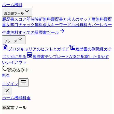
ホーム
機能
履歴書ツール
履歴書スコア即時診断
無料
履歴書と求人のマッチ度
無料
履歴
書を辛口チェック
無料
求人キーワード抽出
無料
カバーレター
生成
無料
すべての履歴書ツール
リソース
ブログ
キャリアのヒントとガイド
履歴書の例
職種カテ
ゴリ別に見る
履歴書テンプレート
ATSに配慮した見やす
いレイアウト
読み込み中...
料金
ログイン
ホーム
機能
料金
履歴書ツール