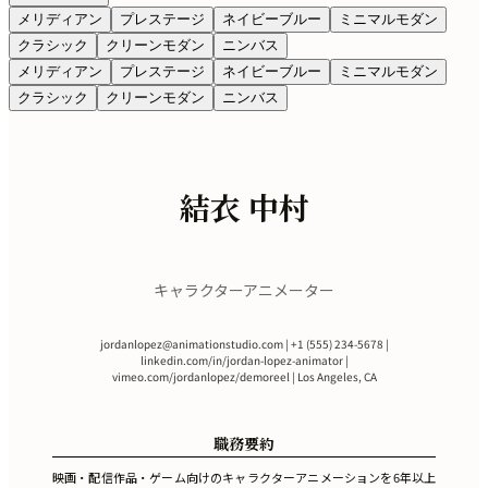
メリディアン
プレステージ
ネイビーブルー
ミニマルモダン
クラシック
クリーンモダン
ニンバス
メリディアン
プレステージ
ネイビーブルー
ミニマルモダン
クラシック
クリーンモダン
ニンバス
結衣 中村
キャラクターアニメーター
jordanlopez@animationstudio.com
| +1 (555) 234-5678 |
linkedin.com/in/jordan-lopez-animator |
vimeo.com/jordanlopez/demoreel | Los Angeles, CA
職務要約
映画・配信作品・ゲーム向けのキャラクターアニメーションを6年以上