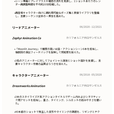
シーン準備とプレイブラスト確認の流れを見直し、1ショットあたりのレン
•
ダー再調整時間を平均約20分短縮した。
再登場キャラクター向けに再利用可能なポーズ集と表情ライブラリを整備
•
し、主要シーケンス全体の一貫性を高めた。
06/2020 - 12/2021
リードアニメーター
カリフォルニア州ロサンゼルス
Zephyr Animation Co
「Moonlit Journey」で難度の高い会話・アクションシーン6本を担当し、
•
複数回の演出フィードバックを反映して完成度を揃えた。
3名のアニメーターに対してフェイシャル演技とショット設計を支援し、主
•
要キャラクター作業の品質ばらつきを抑えた。
06/2018 - 05/2020
キャラクターアニメーター
カリフォルニア州ロサンゼルス
Dreamworks Animation
3本のスタイライズド系アクションタイトルでゲーム内およびシネマティッ
•
ク用アセットを担当し、重さ、タイミング、シルエットの読みやすさを磨い
た。
40本超のショットで発生した変形やタイミングの課題を、リギングとテク
•