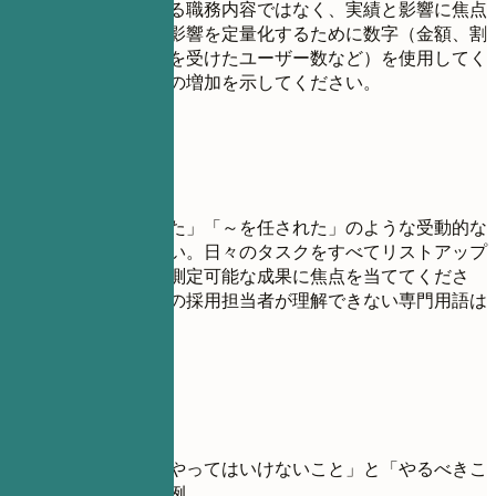
めてください。単なる職務内容ではなく、実績と影響に焦点
を当ててください。影響を定量化するために数字（金額、割
合、節約時間、影響を受けたユーザー数など）を使用してく
ださい。昇進と責任の増加を示してください。
避けたい書き方
「～の責任者であった」「～を任された」のような受動的な
表現は避けてください。日々のタスクをすべてリストアップ
せず、重要な貢献と測定可能な成果に焦点を当ててくださ
い。あなたの分野外の採用担当者が理解できない専門用語は
避けてください。
具体例
職務経歴における「やってはいけないこと」と「やるべきこ
と」を示す実践的な例