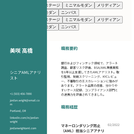
ネイビーブルー
プレステージ
ミニマルモダン
メリディアン
クラシック
クリーンモダン
ニンバス
ネイビーブルー
プレステージ
ミニマルモダン
メリディアン
クラシック
クリーンモダン
ニンバス
職務要約
美咲 高橋
銀行およびフィンテック領域で、アラート
調査、顧客リスク評価、BSA/AML準拠業務
シニアAMLアナリ
を6年以上支援してきたAMLアナリスト。取
引監視、制裁スクリーニング、KYCレビュ
スト
ー、不審取引のエスカレーションに強みが
あります。アラート品質の改善、分かりや
すいケース記録、コンプライアンス部門と
+1 (503) 456-7890
の連携力を評価されてきました。
jordan.wright@email.co
m
職務経歴
Portland, OR
linkedin.com/in/jordan-
wright
02/2022
マネーロンダリング防止
jordanwrightaml.com
（AML）担当シニアアナリ