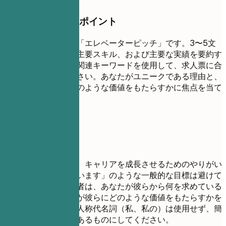
押さえておきたいポイント
職務経歴はあなたの「エレベーターピッチ」です。3〜5文
で、あなたの経験、主要スキル、および主要な実績を要約す
る必要があります。関連キーワードを使用して、求人票に合
わせて調整してください。あなたがユニークである理由と、
潜在的な雇用主にどのような価値をもたらすかに焦点を当て
てください。
避けたい書き方
「新しいことを学び、キャリアを成長させるためのやりがい
のある役割を探しています」のような一般的な目標は避けて
ください。採用担当者は、あなたが彼らから何を求めている
かではなく、あなたが彼らにどのような価値をもたらすかを
知りたいのです。一人称代名詞（私、私の）は使用せず、簡
潔かつインパクトのあるものにしてください。