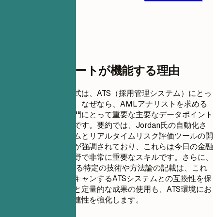
このテンプレートが機能する理由
この職務経歴書の形式は、ATS（採用管理システム）にとっ
て非常に効果的です。なぜなら、AMLアナリストを求める
採用担当者や人事部門にとって重要な主要なデータポイント
が含まれているからです。要約では、Jordan氏の自動化さ
れた取引監視システムとリアルタイムリスク評価ツールの開
発における専門知識が強調されており、これらは今日の金融
コンプライアンス分野で非常に重要なスキルです。さらに、
AML分析で使用される特定の技術や方法論の記載は、これ
らのキーワードをスキャンするATSシステムとの互換性を保
証します。行動動詞と定量的な成果の使用も、ATS環境にお
ける職務経歴書の関連性を強化します。