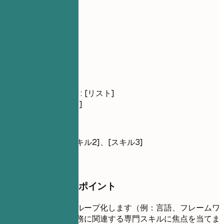
スキル
スキル
技術スキル
言語: [リスト]
フレームワーク: [リスト]
ツール: [リスト]
ソフトスキル
[スキル1]、[スキル2]、[スキル3]
押さえておきたいポイント
スキルを論理的にグループ化します（例：言語、フレームワ
ーク、ツール）。職務に関連する専門スキルに焦点を当てま