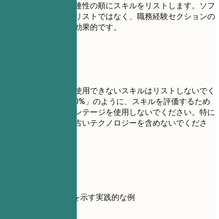
す。習熟度または関連性の順にスキルをリストします。ソフ
トスキルは、単なるリストではなく、職務経験セクションの
箇条書きで示す方が効果的です。
避けたい書き方
面接で自信を持って使用できないスキルはリストしないでく
ださい。「Java：80%」のように、スキルを評価するため
に進捗バーやパーセンテージを使用しないでください。特に
要求されない限り、古いテクノロジーを含めないでくださ
い。
具体例
スキルのDoとDon'tを示す実践的な例