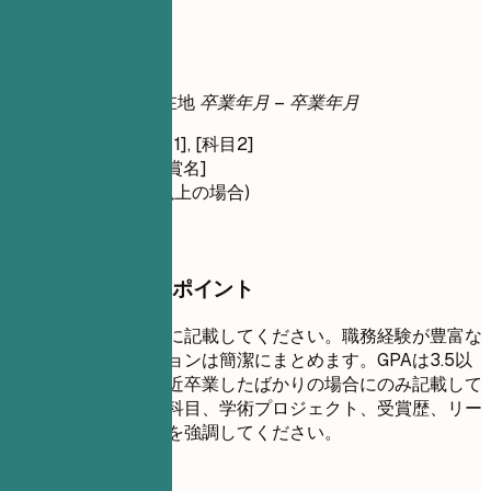
学歴
学歴
学位名
| 大学名 | 所在地
卒業年月 – 卒業年月
関連科目: [科目1], [科目2]
賞/受賞歴: [受賞名]
GPA: X.X (3.5以上の場合)
押さえておきたいポイント
最も高い学位から順に記載してください。職務経験が豊富な
場合は、学歴セクションは簡潔にまとめます。GPAは3.5以
上の場合、または最近卒業したばかりの場合にのみ記載して
ください。関連する科目、学術プロジェクト、受賞歴、リー
ダーシップ経験などを強調してください。