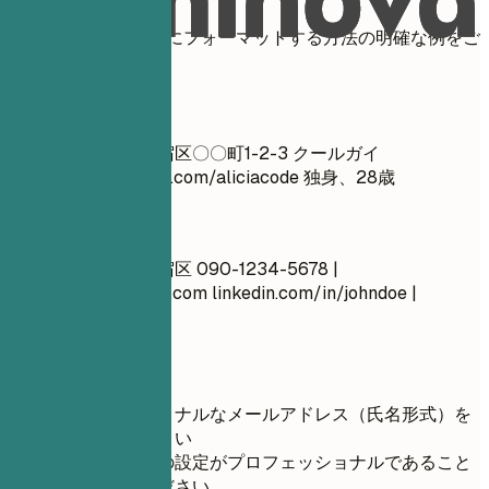
連絡先情報を効果的にフォーマットする方法の明確な例をご
覧ください。
避ける例
山田 太郎 東京都新宿区〇〇町1-2-3 クールガイ
@yahoo.co.jp github.com/aliciacode 独身、28歳
良い例
山田 太郎 東京都新宿区 090-1234-5678 |
taro.yamada@email.com
linkedin.com/in/johndoe |
johndoe.com
短いヒント
プロフェッショナルなメールアドレス（氏名形式）を
使用してください
ボイスメールの設定がプロフェッショナルであること
を確認してください