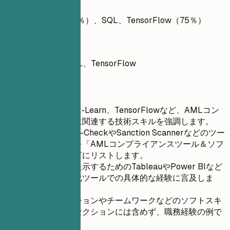
避ける例
Python、Java（90％）、SQL、TensorFlow（75％）
良い例
Python、Java、SQL、TensorFlow
短いヒント
Python、Scikit-Learn、TensorFlowなど、AMLコン
プライアンスに関連する技術スキルを強調します。
Refinitiv World-CheckやSanction Scannerなどのツー
ルでの習熟度を「AMLコンプライアンスツール＆ソフ
トウェア」の下にリストします。
複雑な分析を提示するためのTableauやPower BIなど
のデータ可視化ツールでの具体的な経験に言及しま
す。
コミュニケーションやチームワークなどのソフトスキ
ルは、スキルセクションには含めず、職務経験の例で
示します。