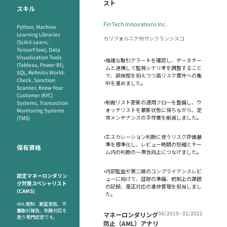
スト
スキル
FinTech Innovations Inc.
Python, Machine
Learning Libraries
カリフォルニア州サンフランシスコ
(Scikit-Learn,
TensorFlow), Data
Visualization Tools
•
複雑な取引アラートを確認し、データチー
(Tableau, Power BI),
ムと連携して監視シナリオを調整すること
SQL, Refinitiv World-
で、誤検知を抑えつつ高リスク案件への集
Check, Sanction
中を進めました。
Scanner, Know Your
Customer (KYC)
•
制裁リスト更新の運用フローを整備し、ウ
Systems, Transaction
ォッチリストを最新状態に保ちながら、定
Monitoring Systems
常メンテナンスの手作業を削減しました。
(TMS)
•
エスカレーション判断に使うリスク評価基
準を標準化し、レビュー時間の短縮とチー
保有資格
ム内の判断の一貫性向上につなげました。
•
内部監査や第二線のコンプライアンスレビ
認定マネーロンダリン
ューに向けて、証跡の準備、統制上の課題
グ対策スペシャリスト
の記録、是正対応の進捗管理を担当しまし
(CAMS)
た。
AML規制、調査実務、不
審取引報告、制裁対応を
06/2019 - 01/2022
マネーロンダリング
扱う専門認定です。
防止（AML）アナリ