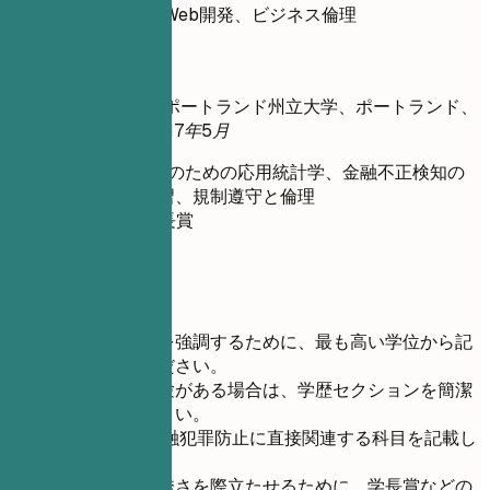
PythonによるWeb開発、ビジネス倫理
良い例
金融犯罪管理修士 | ポートランド州立大学、ポートランド、
OR
2013年9月 – 2017年5月
関連科目: 金融のための応用統計学、金融不正検知の
ための機械学習、規制遵守と倫理
賞/受賞歴: 学長賞
GPA: 3.8
短いヒント
学術的な成果を強調するために、最も高い学位から記
載を始めてください。
十分な職務経験がある場合は、学歴セクションを簡潔
に保ってください。
AMLおよび金融犯罪防止に直接関連する科目を記載し
てください。
学業成績の優秀さを際立たせるために、学長賞などの