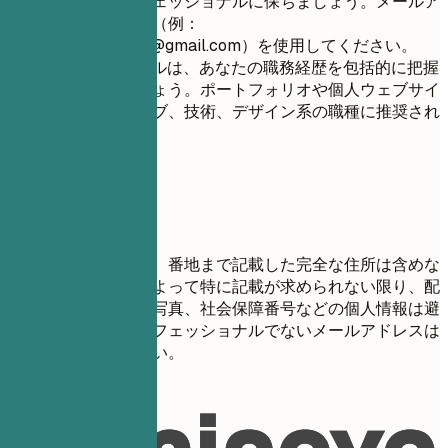
す。簡潔かつプロフェッショナルに保ちましょう。メールア
ドレスは適切なもの（例：
firstname.lastname@gmail.com
）を使用してください。
LinkedInプロフィールは、あなたの職務経歴を包括的に把握
するために含めましょう。ポートフォリオや個人ウェブサイ
トは、クリエイティブ、技術、デザイン系の職種に推奨され
ます。
避けたい書き方
プライバシーのため、番地まで記載した完全な住所は含めな
いでください。国によって特に記載が求められない限り、配
偶者の有無、年齢、写真、社会保障番号などの個人情報は避
けてください。プロフェッショナルでないメールアドレスは
使用しないでください。
具体例