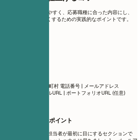
各セクションを読みやすく、応募職種に合った内容にし、
ATSにも伝わりやすくするための実践的なポイントです。
01
連絡先
連絡先
氏名 都道府県、市区町村 電話番号 | メールアドレス
LinkedInプロフィールURL | ポートフォリオURL (任意)
押さえておきたいポイント
連絡先情報は、採用担当者が最初に目にするセクションで