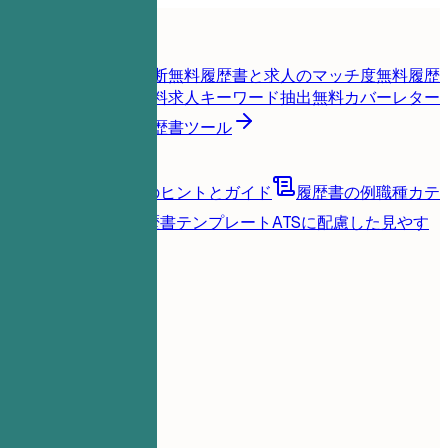
ホーム
機能
履歴書ツール
履歴書スコア即時診断
無料
履歴書と求人のマッチ度
無料
履歴
書を辛口チェック
無料
求人キーワード抽出
無料
カバーレター
生成
無料
すべての履歴書ツール
リソース
ブログ
キャリアのヒントとガイド
履歴書の例
職種カテ
ゴリ別に見る
履歴書テンプレート
ATSに配慮した見やす
いレイアウト
読み込み中...
料金
ログイン
ホーム
機能
料金
履歴書ツール