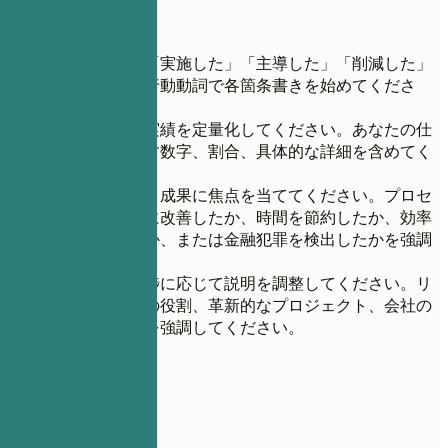
短いヒント
「開発した」「実施した」「主導した」「削減した」
などの強力な行動動詞で各箇条書きを始めてくださ
い。
可能な限り、実績を定量化してください。あなたの仕
事の影響を示す数字、割合、具体的な詳細を含めてく
ださい。
タスクではなく成果に焦点を当ててください。プロセ
スをどのように改善したか、時間を節約したか、効率
を向上させたか、または金融犯罪を検出したかを強調
してください。
キャリアの進捗に応じて説明を調整してください。リ
ーダーシップの役割、革新的なプロジェクト、会社の
成功への貢献を強調してください。
05