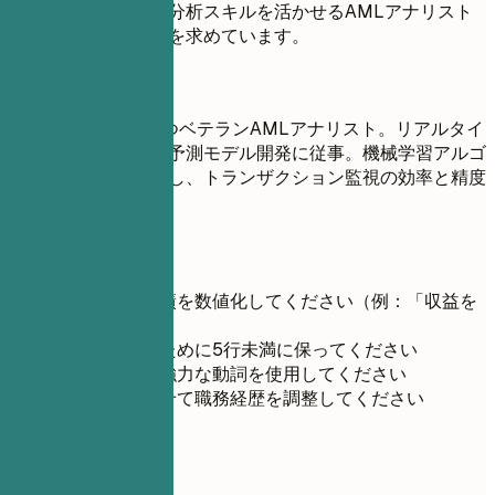
目標：金融データの分析スキルを活かせるAMLアナリスト
としてのポジションを求めています。
良い例
6年以上の経験を持つベテランAMLアナリスト。リアルタイ
ム不正検知のための予測モデル開発に従事。機械学習アルゴ
リズムの統合を主導し、トランザクション監視の効率と精度
を向上させました。
短いヒント
可能な限り実績を数値化してください（例：「収益を
20％増加」）
読みやすさのために5行未満に保ってください
文の開始には強力な動詞を使用してください
求人票に合わせて職務経歴を調整してください
03