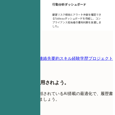
行動分析ダッシュボード
顧客リスク傾向とアラート件数を確認でき
るTableauダッシュボードを作成し、コン
プライアンス担当者の優先判断を支援しま
した。
目次
履歴書テンプレート
連絡先
要約
スキル
経験
学歴
プロジェクト
よくある質問
応募をやめて、採用されよう。
世界中の求職者に信頼されているAI搭載の最適化で、履歴書
を面接の磁石に変えましょう。
無料で始める