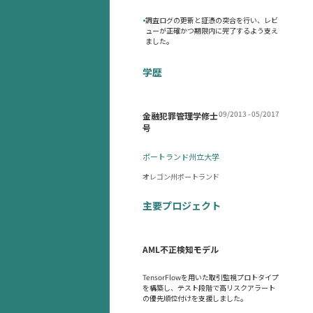
•
調査ログの更新と証憑の突合を行い、レビ
ューが正確かつ期限内に完了するよう支え
ました。
学歴
09/2013 - 05/2017
金融犯罪管理学修士
号
ポートランド州立大学
オレゴン州ポートランド
主要プロジェクト
AML不正検知モデル
TensorFlowを用いた取引監視プロトタイプ
を構築し、テスト段階で高リスクアラート
の優先順位付けを支援しました。