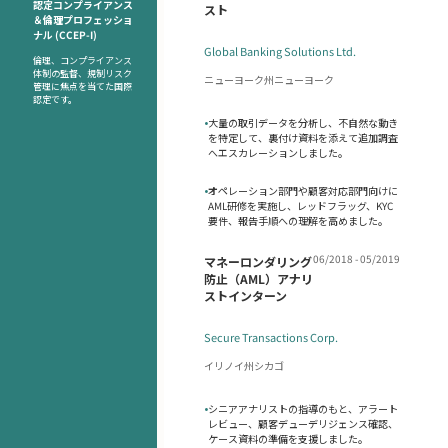
認定コンプライアンス
スト
＆倫理プロフェッショ
ナル (CCEP-I)
Global Banking Solutions Ltd.
倫理、コンプライアンス
体制の監督、規制リスク
ニューヨーク州ニューヨーク
管理に焦点を当てた国際
認定です。
•
大量の取引データを分析し、不自然な動き
を特定して、裏付け資料を添えて追加調査
へエスカレーションしました。
•
オペレーション部門や顧客対応部門向けに
AML研修を実施し、レッドフラッグ、KYC
要件、報告手順への理解を高めました。
06/2018 - 05/2019
マネーロンダリング
防止（AML）アナリ
ストインターン
Secure Transactions Corp.
イリノイ州シカゴ
•
シニアアナリストの指導のもと、アラート
レビュー、顧客デューデリジェンス確認、
ケース資料の準備を支援しました。