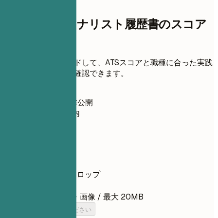
即時レジュメスコア
シニアAMLアナリスト履歴書のスコア
を確認
履歴書をアップロードして、ATSスコアと職種に合った実践
的な改善点をすぐに確認できます。
登録不要
初期設定で非公開
通常30秒以内
履歴書
ここに履歴書をドロップ
ファイルを選択
PDF・DOCX・TXT・画像 / 最大 20MB
履歴書を追加してください