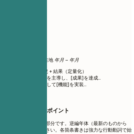
04
職務経歴
職務経歴
役職名
| 会社名 | 所在地
年月 – 年月
行動動詞 + 状況 + 結果（定量化）
[プロジェクト]を主導し、[成果]を達成…
[チーム]と協力して[機能]を実装…
押さえておきたいポイント
職務経歴の核となる部分です。逆編年体（最新のものから
順）で記載してください。各箇条書きは強力な行動動詞で始