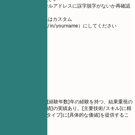
電話番号とメールアドレスに誤字脱字がないか再確認
してください
LinkedInのURLはカスタム
（linkedin.com/in/yourname）にしてください
02
職務要約
職務要約
職務経歴
[業界/職種]における[経験年数]年の経験を持つ、結果重視の
[役職名]。[主要な実績]の実績あり。[主要技術/スキル]に精
通。 [対象業界/企業タイプ]に[具体的な価値]を提供するこ
とに尽力。