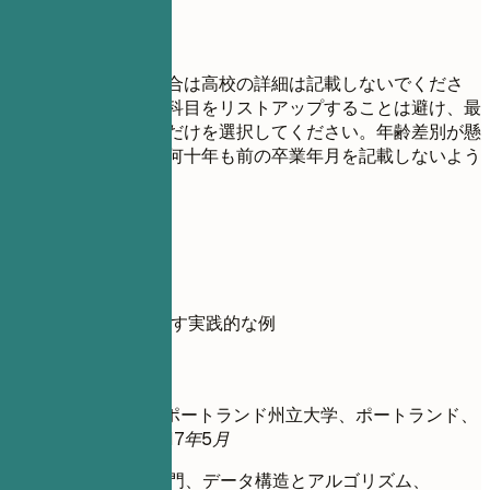
避けたい書き方
大学の学位がある場合は高校の詳細は記載しないでくださ
い。履修した全ての科目をリストアップすることは避け、最
も関連性の高いものだけを選択してください。年齢差別が懸
念される分野では、何十年も前の卒業年月を記載しないよう
にしてください。
具体例
学歴のDo/Don'tを示す実践的な例
避ける例
金融犯罪管理修士 | ポートランド州立大学、ポートランド、
OR
2013年9月 – 2017年5月
科目: 統計学入門、データ構造とアルゴリズム、