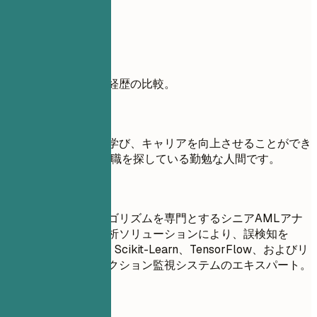
具体例
弱い目標と強い職務経歴の比較。
避ける例
目標：新しいことを学び、キャリアを向上させることができ
るAMLアナリストの職を探している勤勉な人間です。
良い例
高度な機械学習アルゴリズムを専門とするシニアAMLアナ
リスト。カスタム分析ソリューションにより、誤検知を
30％削減。Python、Scikit-Learn、TensorFlow、およびリ
アルタイムトランザクション監視システムのエキスパート。
避ける例