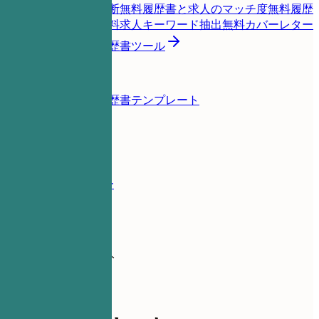
履歴書スコア即時診断
無料
履歴書と求人のマッチ度
無料
履歴
書を辛口チェック
無料
求人キーワード抽出
無料
カバーレター
生成
無料
すべての履歴書ツール
リソース
ブログ
履歴書の例
履歴書テンプレート
ログイン
履歴書ビルダー
履歴書の例
AMLアナリスト
data-analytics