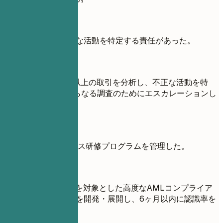
避ける例
取引を分析し、不正な活動を特定する責任があった。
良い例
1日あたり15,000件以上の取引を分析し、不正な活動を特
定、年間120件をさらなる調査のためにエスカレーションし
た。
避ける例
AMLコンプライアンス研修プログラムを管理した。
良い例
350名以上の従業員を対象とした高度なAMLコンプライア
ンス研修プログラムを開発・展開し、6ヶ月以内に認識率を
45%向上させた。