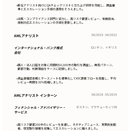
新任アナリスト向けにQAチェックリストと立ち上げ研修を作成し、調査基
•
準とエスカレーション手順の運用をそろえました。
法務・コンプライアンス部門と協力し、高リスク顧客レビュー、制裁該当、
•
規制対応エスカレーションの手順を更新しました。
06/2019 - 04/2022
AMLアナリスト
ロンドン、イギリス
インターナショナル・バンク株式
会社
個人・法人口座を対象に月間約50,000件の取引を調査し、典型パターン、
•
顧客行動、判断理由をケースに記録しました。
資金源確認依頼とケースノートを標準化してKYC更新フローを改善し、平均
•
レビュー時間を30%短縮しました。
08/2018 - 05/2019
AMLアナリスト インターン
ボストン、マサチューセッツ州
フィナンシャル・アドバイザリー・
サービス
高リスク顧客200件のレビューを支援し、ネガティブニュース、実質的支配
•
者、想定取引情報を収集してエスカレーションに備えました。