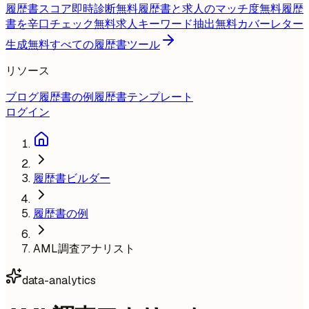
履歴書スコア即時診断
無料
履歴書と求人のマッチ度
無料
履歴
書を辛口チェック
無料
求人キーワード抽出
無料
カバーレター
生成
無料
すべての履歴書ツール
リソース
ブログ
履歴書の例
履歴書テンプレート
ログイン
履歴書ビルダー
履歴書の例
AML調査アナリスト
data-analytics