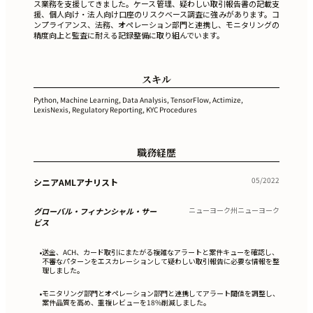
ス業務を支援してきました。ケース管理、疑わしい取引報告書の記載支
援、個人向け・法人向け口座のリスクベース調査に強みがあります。コ
ンプライアンス、法務、オペレーション部門と連携し、モニタリングの
精度向上と監査に耐える記録整備に取り組んでいます。
スキル
Python, Machine Learning, Data Analysis, TensorFlow, Actimize,
LexisNexis, Regulatory Reporting, KYC Procedures
職務経歴
05/2022
シニアAMLアナリスト
ニューヨーク州ニューヨーク
グローバル・フィナンシャル・サー
ビス
送金、ACH、カード取引にまたがる複雑なアラートと案件キューを確認し、
•
不審なパターンをエスカレーションして疑わしい取引報告に必要な情報を整
理しました。
モニタリング部門とオペレーション部門と連携してアラート閾値を調整し、
•
案件品質を高め、重複レビューを18%削減しました。