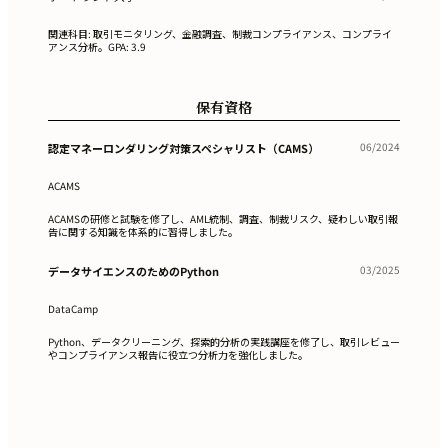
関連科目: 取引モニタリング、金融調査、制裁コンプライアンス、コンプライ
アンス分析。GPA: 3.9
保有資格
06/2024
認定マネーロンダリング対策スペシャリスト（CAMS）
ACAMS
ACAMSの研修と試験を修了し、AML統制、調査、制裁リスク、疑わしい取引報
告に関する知識を体系的に習得しました。
03/2025
データサイエンスのためのPython
DataCamp
Python、データクリーニング、探索的分析の実践講座を修了し、取引レビュー
やコンプライアンス報告に役立つ分析力を強化しました。