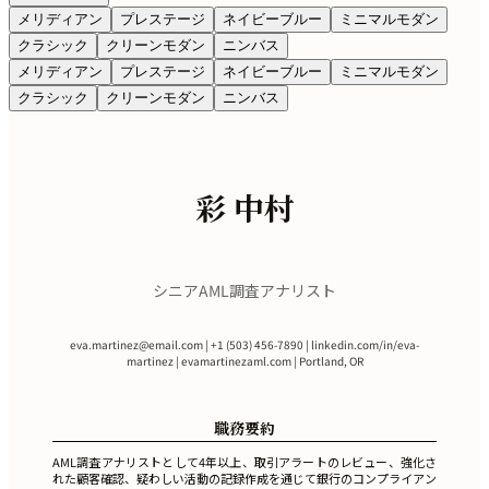
メリディアン
プレステージ
ネイビーブルー
ミニマルモダン
クラシック
クリーンモダン
ニンバス
メリディアン
プレステージ
ネイビーブルー
ミニマルモダン
クラシック
クリーンモダン
ニンバス
彩 中村
シニアAML調査アナリスト
eva.martinez@email.com
| +1 (503) 456-7890 | linkedin.com/in/eva-
martinez | evamartinezaml.com | Portland, OR
職務要約
AML調査アナリストとして4年以上、取引アラートのレビュー、強化さ
れた顧客確認、疑わしい活動の記録作成を通じて銀行のコンプライアン