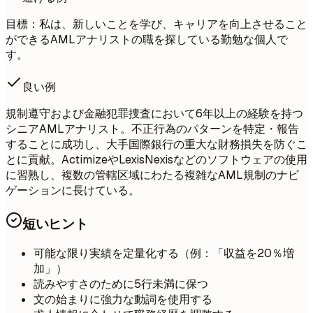
目標：私は、新しいことを学び、キャリアを向上させること
ができるAMLアナリストの職を探している勤勉な個人で
す。
良い例
規制遵守および金融犯罪捜査において6年以上の経験を持つ
シニアAMLアナリスト。不正行為のパターンを特定・報告
することに成功し、大手国際銀行の重大な財務損失を防ぐこ
とに貢献。ActimizeやLexisNexisなどのソフトウェアの使用
に習熟し、複数の管轄区域にわたる複雑なAML規制のナビ
ゲーションに長けている。
短いヒント
可能な限り実績を定量化する（例：「収益を20％増
加」）
読みやすさのために5行未満に保つ
文の始まりに強力な動詞を使用する