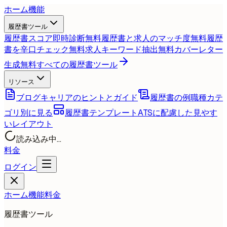
ホーム
機能
履歴書ツール
履歴書スコア即時診断
無料
履歴書と求人のマッチ度
無料
履歴
書を辛口チェック
無料
求人キーワード抽出
無料
カバーレター
生成
無料
すべての履歴書ツール
リソース
ブログ
キャリアのヒントとガイド
履歴書の例
職種カテ
ゴリ別に見る
履歴書テンプレート
ATSに配慮した見やす
いレイアウト
読み込み中...
料金
ログイン
ホーム
機能
料金
履歴書ツール