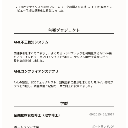
10部門で使うリスク評価フレームワークの導入を支援し、EDDの起点とレ
•
ビュー手順の標準化に貢献しました。
主要プロジェクト
AML不正検知システム
関連取引をまとめて表示し、よくあるレッドフラッグを可視化するPython製
のアラートレビュー用プロトタイプを作成し、サンプル案件で重複レビュー工
程を18%削減しました。
AMLコンプライアンスアプリ
AMLの類型、EDDチェックリスト、規制更新の要点をまとめたモバイル参照ア
プリを作成し、調査準備と記録の一貫性向上に役立てました。
学歴
09/2015 - 05/2017
金融犯罪管理修士（理学修士）
ポートランド, OR
ポートランド大学