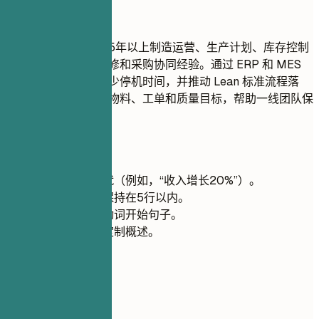
推荐写法
助理生产经理，拥有5年以上制造运营、生产计划、库存控制
以及生产、质量、维修和采购协同经验。通过 ERP 和 MES
提升库存准确性、减少停机时间，并推动 Lean 标准流程落
地。能够跟进排产、物料、工单和质量目标，帮助一线团队保
持生产节奏。
快速建议
尽可能量化成就（例如，“收入增长20%”）。
为方便阅读，保持在5行以内。
使用强有力的动词开始句子。
根据职位描述定制概述。
03