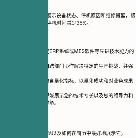
推荐写法
搭建 IoT 生产看板，展示设备状态、停机原因和维修提醒，帮
助试点区域将可避免停机时间减少35%。
快速建议
突出展示您集成ERP系统或MES软件等先进技术能力的
K项目。
描述您如何利用跨部门协作解决特定的生产挑战，并强
调结果。
在项目描述中包含量化指标，以量化成功和对业务成果
的影响。
确保每个项目都能展示您的技术专长以及您的领导力和
解决问题等软技能。
常见问题
关于此角色的常见问题以及如何在简历中最好地展示它。