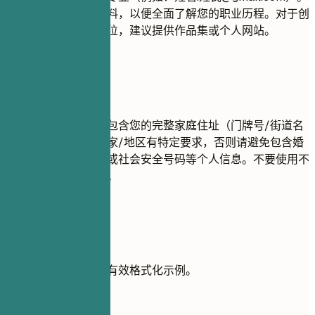
包含您的领英个人资料，以便全面了解您的职业历程。对于创
意、技术或设计类职位，建议提供作品集或个人网站。
尽量避免
出于隐私原因，请勿包含您的完整家庭住址（门牌号/街道名
称）。除非您所在国家/地区有特定要求，否则请避免包含婚
姻状况、年龄、照片或社会安全号码等个人信息。不要使用不
专业的电子邮件地址。
实用示例
查看清晰的联系方式有效格式化示例。
不推荐