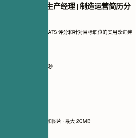
检查您的助理生产经理 | 制造运营简历分
数
上传简历，即刻获取 ATS 评分和针对目标职位的实用改进建
议。
无需注册
默认私密
通常不到 30 秒
你的简历
把简历拖到这里
选择文件
PDF、DOCX、TXT 和图片 · 最大 20MB
请先添加简历