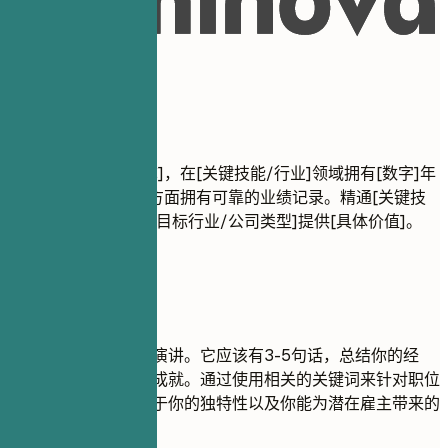
职业概述
职业概述
职位名称
结果导向的[职位名称]，在[关键技能/行业]领域拥有[数字]年
经验。在[主要成就]方面拥有可靠的业绩记录。精通[关键技
术/技能]。致力于为[目标行业/公司类型]提供[具体价值]。
建议重点
专业概述是你的电梯演讲。它应该有3-5句话，总结你的经
验、关键技能和主要成就。通过使用相关的关键词来针对职位
描述进行定制。专注于你的独特性以及你能为潜在雇主带来的
价值。