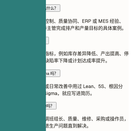
助理生产经理简历应突出什么？
突出生产计划、库存控制、质量协同、ERP 或 MES 经验、
Lean 改进，以及支持主管完成排产和产量目标的具体案例。
如何让生产成果更具体？
使用真实可信的现场指标，例如库存差异降低、产出提高、停
机减少、换线更快、缺陷率下降或计划达成率提升。
需要写 Lean 或 Six Sigma 吗？
如果你在项目、培训或日常改善中用过 Lean、5S、根因分
析、价值流图或 Six Sigma，就应写进简历。
不是经理也能体现领导力吗？
可以。说明你如何协调班组长、质量、维修、采购或操作员，
如何培训团队，并跟进生产问题直到解决。