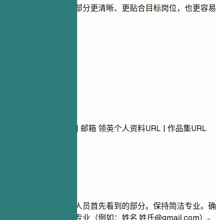
用实用建议帮助每个部分更清晰、更贴合目标岗位，也更容易
被 ATS 识别。
01
联系方式
联系方式
姓名 城市, 省份 电话 | 邮箱 领英个人资料URL | 作品集URL
(可选)
建议重点
您的联系信息是招聘人员首先看到的部分。保持简洁专业。确
保您的电子邮件地址专业（例如：姓名.姓氏@gmail.com）。