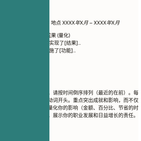
工作经历
职位名称
| 公司名称 | 地点
XXXX年X月 – XXXX年X月
动词 + 背景 + 成果 (量化)
主导了[项目]，实现了[结果]...
与[团队]合作实施了[功能]...
建议重点
这是简历的核心部分。请按时间倒序排列（最近的在前）。每
项经历以一个有力的动词开头。重点突出成就和影响，而不仅
仅是职责。使用数字量化你的影响（金额、百分比、节省的时
间、影响的用户数）。展示你的职业发展和日益增长的责任。