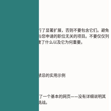
尽量避免
除非您对基础教程进行了显著扩展，否则不要包含它们。避免
包含过时、不完整或与您申请的职位无关的项目。不要仅仅列
出技术——解释您创建了什么以及它为何重要。
实用示例
展示项目最佳实践和禁忌的实用示例
不推荐
使用HTML/CSS开发了一个基本的网页——没有详细说明其
如何增加价值或解决挑战。