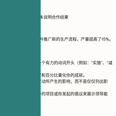
不推荐
与其他部门合作，但未说明合作结果
推荐写法
领导跨职能团队开发并推广新的生产流程，产量提高了15%。
快速建议
每项经历都以一个有力的动词开头（例如：“实施”、“减
少”、“管理”）。
尽可能使用数字和百分比量化你的成就。
重点展示你的行动所产生的影响，而不是仅仅列出职
责。
通过突出你领导的项目或你发起的倡议来展示领导能
力。