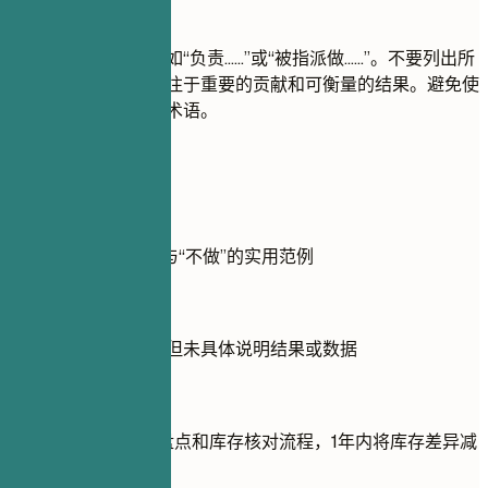
尽量避免
避免使用被动语态，如“负责……”或“被指派做……”。不要列出所
有的日常任务，要专注于重要的贡献和可衡量的结果。避免使
用外行听不懂的行业术语。
实用示例
展示经验部分的“做”与“不做”的实用范例
不推荐
实施了一项新流程，但未具体说明结果或数据
推荐写法
在 ERP 中推行循环盘点和库存核对流程，1年内将库存差异减
少30%