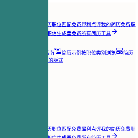
首页
功能
简历工具
简历即时评分
免费
简历职位匹配
免费
犀利点评我的简历
免费
职
位关键词提取
免费
求职信生成器
免费
所有简历工具
资源
博客
职业建议与指南
简历示例
按职位类别浏览
简历
模板
清晰且适合 ATS 的版式
加载中...
价格
登录
首页
功能
价格
简历工具
简历即时评分
免费
简历职位匹配
免费
犀利点评我的简历
免费
职
位关键词提取
免费
求职信生成器
免费
所有简历工具