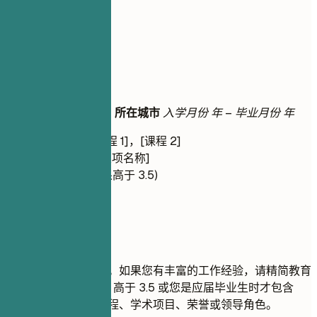
05
教育背景
教育背景
学位名称
|
大学名称
|
所在城市
入学月份 年 – 毕业月份 年
相关课程：[课程 1]，[课程 2]
荣誉/奖项：[奖项名称]
GPA：X.X (如果高于 3.5)
建议重点
按最高学历优先排序。如果您有丰富的工作经验，请精简教育
背景部分。仅当 GPA 高于 3.5 或您是应届毕业生时才包含
GPA。突出相关的课程、学术项目、荣誉或领导角色。