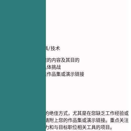
06
项目
项目
项目名称
| 使用的工具/技术
简要描述您创建的内容及其目的
突出您解决的具体挑战
如有可能，提供作品集或演示链接
建议重点
项目是展示实践技能的绝佳方式，尤其是在您缺乏工作经验或
转行时。如果可能，请附上您的作品集或演示链接。重点关注
能够展示解决问题能力和与目标职位相关工具的项目。