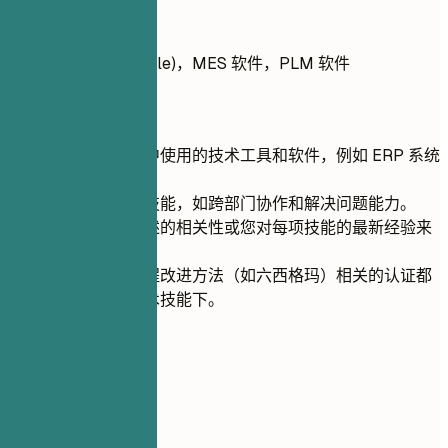
推荐写法
ERP 系统 (SAP, Oracle)，MES 软件，PLM 软件
快速建议
列出生产管理中使用的技术工具和软件，例如 ERP 系统
和 MES 软件。
包含具体的软技能，如跨部门协作和解决问题能力。
根据与职位描述的相关性或您对每项技能的最新经验来
排序您的技能。
确保任何与流程改进方法（如六西格玛）相关的认证都
包含在相关技术技能下。
04
工作经历