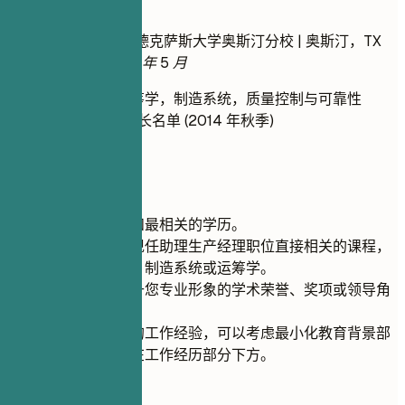
推荐写法
工业工程理学学士 | 德克萨斯大学奥斯汀分校 | 奥斯汀，TX
2013 年 9 月 – 2017 年 5 月
相关课程：运筹学，制造系统，质量控制与可靠性
荣誉/奖项：院长名单 (2014 年秋季)
GPA：3.8
快速建议
优先列出最近和最相关的学历。
重点突出与您现任助理生产经理职位直接相关的课程，
例如工业工程、制造系统或运筹学。
包含任何能提升您专业形象的学术荣誉、奖项或领导角
色。
如果您有扎实的工作经验，可以考虑最小化教育背景部
分，并将其放在工作经历部分下方。