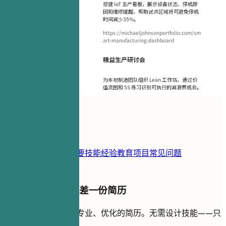
搭建 IoT 生产看板，展示设备状态、停机原
因和维修提醒，帮助试点区域将可避免停机
时间减少35%。
https://michaeljohnsonportfolio.com/sm
art-manufacturing-dashboard
精益生产研讨会
为本地制造团队组织 Lean 工作坊，通过价
值流图和 5S 练习识别可执行的减浪费机会。
目录
简历模板
联系方式
摘要
技能
经验
教育
项目
常见问题
您的下一次面试只差一份简历
在几分钟内创建一份专业、优化的简历。无需设计技能——只
有经过验证的结果。