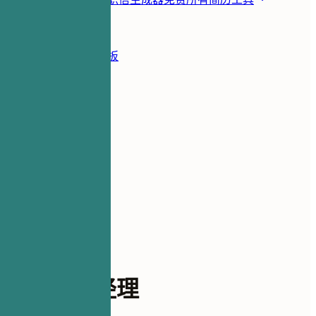
资源
博客
简历示例
简历模板
登录
简历生成器
简历示例
助理生产经理
administrative
助理生产经理