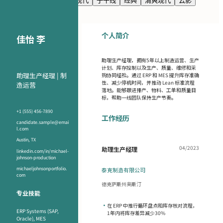
海军蓝
高级感
极简现代
子午线
经典
清爽现代
云影
个人简介
佳怡 李
助理生产经理，拥有5年以上制造运营、生产
计划、库存控制以及生产、质量、维修和采
助理生产经理 | 制
购协同经验。通过 ERP 和 MES 提升库存准确
性、减少停机时间，并推动 Lean 标准流程
造运营
落地。能够跟进排产、物料、工单和质量目
标，帮助一线团队保持生产节奏。
+1 (555) 456-7890
工作经历
candidate.sample@emai
l.com
Austin, TX
04/2023
助理生产经理
linkedin.com/in/michael-
johnson-production
michaeljohnsonportfolio.
泰克制造有限公司
com
德克萨斯州奥斯汀
专业技能
•
在 ERP 中推行循环盘点和库存核对流程，
ERP Systems (SAP,
1年内将库存差异减少30%
Oracle), MES