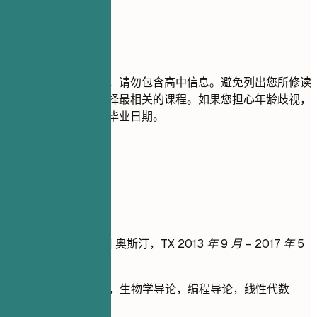
尽量避免
如果您拥有大学学位，请勿包含高中信息。避免列出您所修读
的每一门课程；仅选择最相关的课程。如果您担心年龄歧视，
请勿列出几十年前的毕业日期。
实用示例
不推荐
理学学士 | XYZ 大学 | 奥斯汀，TX
2013 年 9 月 – 2017 年 5
月
课程：微积分 I，生物学导论，编程导论，线性代数