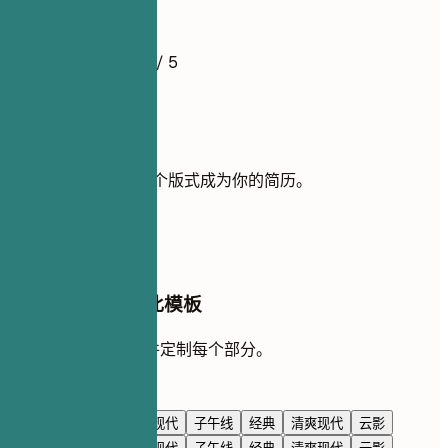
简历示例
4.5
/ 5
使用此模板
添加你的经历，让这个版式成为你的简历。
使用模板
在 AI 对话中编辑此模板
让 AI 与你一起重写并定制每个部分。
使用 AI 编辑
海军蓝
高级感
极简现代
子午线
经典
清爽现代
云影