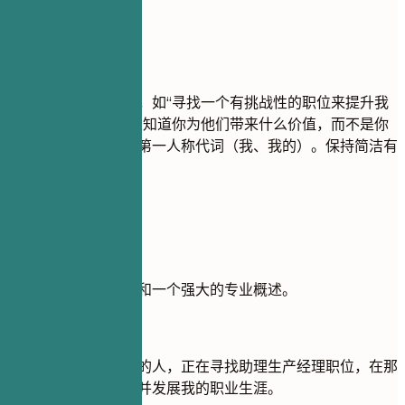
尽量避免
避免使用笼统的目标，如“寻找一个有挑战性的职位来提升我
的技能”。招聘人员想知道你为他们带来什么价值，而不是你
想要什么。不要使用第一人称代词（我、我的）。保持简洁有
力。
实用示例
比较一个薄弱的目标和一个强大的专业概述。
不推荐
目标：我是一个勤奋的人，正在寻找助理生产经理职位，在那
里我可以学习新东西并发展我的职业生涯。