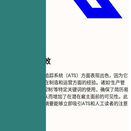
此模板为何有效
此简历格式在申请人追踪系统（ATS）方面表现出色，因为它
清晰地突出了候选人在制造和运营方面的经验。诸如‘生产管
理’、‘供应链’和‘库存控制’等特定关键词的使用，确保了简历易
于被ATS软件检索，从而增加了在潜在雇主面前的可见性。此
外，在开头包含专业摘要能够立即吸引ATS和人工读者的注意
力。
即时简历评分