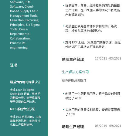
Software, PLM
•
协调主管、质量、维修和采购团队的每日
Software, Cloud-
生产计划，在不增加人手的情况下将成品
Based Supply Chain
产出提高15%
Management Tools,
Lean Manufacturing
Principles, Six Sigma
•
与质量团队完善首件检验和缺陷升级流
Tools, Cross-
程，将缺陷率从5%降至2%
Departmental
Collaboration,
•
支持 ERP 上线，负责生产数据梳理、班组
Process Re-
长培训和工单状态可视化改进
engineering
10/2021 - 03/2023
助理生产经理
证书
生产解决方案公司
德克萨斯州奥斯汀
精益六西格玛绿带认证
完成 Lean Six Sigma
•
创建了一个跨职能团队，将产品交付时间
Green Belt 认证，重点学
习根因分析、流程梳理和
缩短了 40%
基于数据的生产改进。
MES 系统专业认证
•
实施了新的质量控制流程，使退货率降低
了 10%
完成 MES 系统培训，内容
涵盖制造执行、车间可视
化和生产控制流程。
08/2019 - 09/2021
助理生产经理