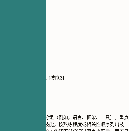
核心技能
核心技能
技术技能
语言: [列出]
框架: [列出]
工具: [列出]
软技能
[技能1], [技能2], [技能3]
建议重点
将您的技能进行逻辑分组（例如，语言、框架、工具）。重点
关注与职位相关的硬技能。按熟练程度或相关性顺序列出技