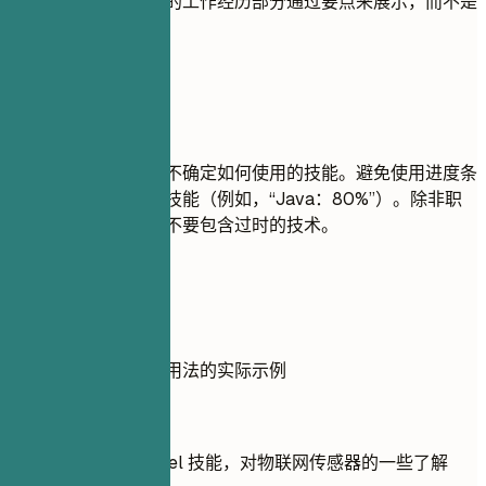
能。软技能最好在您的工作经历部分通过要点来展示，而不是
简单地罗列。
尽量避免
不要列出您在面试中不确定如何使用的技能。避免使用进度条
或百分比来评价您的技能（例如，“Java：80%”）。除非职
位有明确要求，否则不要包含过时的技术。
实用示例
展示技能正确与错误用法的实际示例
不推荐
ERP 系统，基础 Excel 技能，对物联网传感器的一些了解