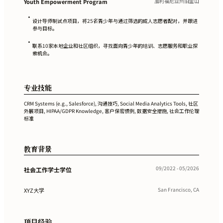
加利福尼亚州旧金山
Youth Empowerment Program
•
设计导师制试点项目，将25名青少年与通过筛选的成人志愿者配对，并跟进
参与目标。
•
联系10家本地企业和社区组织，寻找面向青少年的培训、志愿服务和职业探
索机会。
专业技能
CRM Systems (e.g., Salesforce), 沟通技巧, Social Media Analytics Tools, 社区
外展项目, HIPAA/GDPR Knowledge, 客户保密惯例, 数据安全措施, 社会工作伦理
标准
教育背景
09/2022 - 05/2026
社会工作学士学位
San Francisco, CA
XYZ大学
项目经验