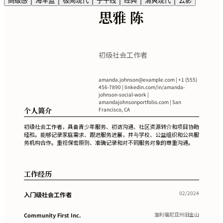
高级感
海军蓝
极简现代
子午线
经典
清爽现代
云影
思雅 陈
初级社会工作者
amanda.johnson@example.com
| +1 (555)
456-7890 | linkedin.com/in/amanda-
johnson-social-work |
amandajohnsonportfolio.com | San
个人简介
Francisco, CA
初级社会工作者，具备青少年服务、初访沟通、社区资源转介和项目协助
经验。能够记录家庭需求、跟进服务进展，并与学校、公益组织和公共服
务机构合作。重视保密原则、准确记录和对不同服务对象的尊重沟通。
工作经历
02/2024
入门级社会工作者
加利福尼亚州旧金山
Community First Inc.