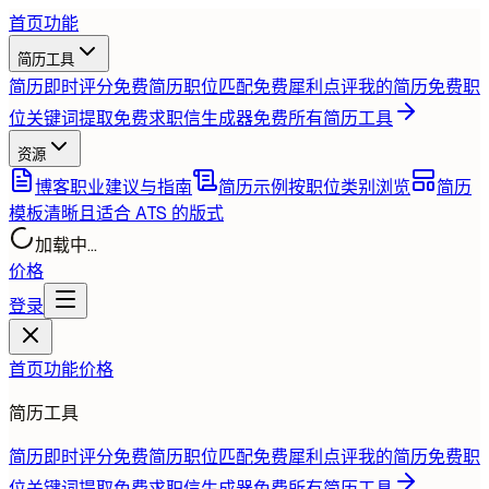
首页
功能
简历工具
简历即时评分
免费
简历职位匹配
免费
犀利点评我的简历
免费
职
位关键词提取
免费
求职信生成器
免费
所有简历工具
资源
博客
职业建议与指南
简历示例
按职位类别浏览
简历
模板
清晰且适合 ATS 的版式
加载中...
价格
登录
首页
功能
价格
简历工具
简历即时评分
免费
简历职位匹配
免费
犀利点评我的简历
免费
职
位关键词提取
免费
求职信生成器
免费
所有简历工具