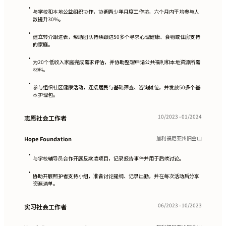
•
与学校和本地公益组织协作，协调青少年月度工作坊，六个月内平均参与人
数提升30%。
•
建立转介跟进表，帮助团队持续跟进50多个寻求心理健康、食物或住房支持
的家庭。
•
为20个低收入家庭完成需求评估，并协助整理申请公共福利和本地资源所需
材料。
•
参与组织社区健康活动，连接居民与基础筛查、咨询摊位，并发放50多个基
本护理包。
10/2023 - 01/2024
志愿社会工作者
加利福尼亚州旧金山
Hope Foundation
•
与学校辅导员合作开展反欺凌项目，记录报告事件并用于后续讨论。
•
协助开展照护者支持小组，准备讨论提纲、记录出勤，并在每次活动后分享
资源清单。
06/2023 - 10/2023
实习社会工作者