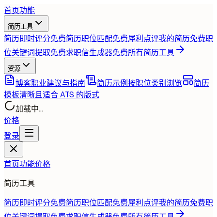
首页
功能
简历工具
简历即时评分
免费
简历职位匹配
免费
犀利点评我的简历
免费
职
位关键词提取
免费
求职信生成器
免费
所有简历工具
资源
博客
职业建议与指南
简历示例
按职位类别浏览
简历
模板
清晰且适合 ATS 的版式
加载中...
价格
登录
首页
功能
价格
简历工具
简历即时评分
免费
简历职位匹配
免费
犀利点评我的简历
免费
职
位关键词提取
免费
求职信生成器
免费
所有简历工具