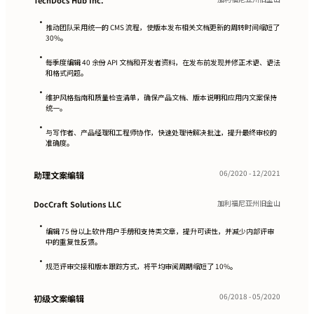
TechDocs Hub Inc.
•
推动团队采用统一的 CMS 流程，使版本发布相关文档更新的周转时间缩短了
30%。
•
每季度编辑 40 余份 API 文档和开发者资料，在发布前发现并修正术语、语法
和格式问题。
•
维护风格指南和质量检查清单，确保产品文档、版本说明和应用内文案保持
统一。
•
与写作者、产品经理和工程师协作，快速处理待解决批注，提升最终审校的
准确度。
06/2020 - 12/2021
助理文案编辑
加利福尼亚州旧金山
DocCraft Solutions LLC
•
编辑 75 份以上软件用户手册和支持类文章，提升可读性，并减少内部评审
中的重复性反馈。
•
规范评审交接和版本跟踪方式，将平均审阅周期缩短了 10%。
06/2018 - 05/2020
初级文案编辑