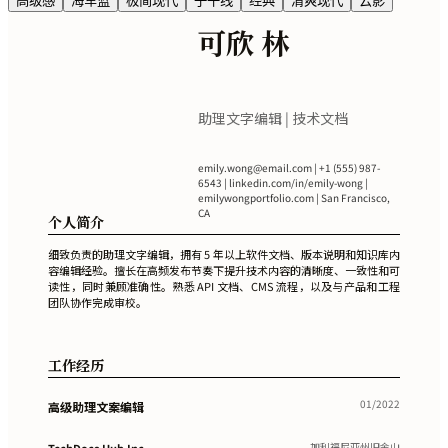
高级感
海军蓝
极简现代
子午线
经典
清爽现代
云影
可欣 林
助理文字编辑 | 技术文档
emily.wong@email.com
| +1 (555) 987-
6543 | linkedin.com/in/emily-wong |
emilywongportfolio.com | San Francisco,
CA
个人简介
细致负责的助理文字编辑，拥有 5 年以上软件文档、版本说明和知识库内
容编辑经验。擅长在高频发布节奏下提升技术内容的清晰度、一致性和可
读性，同时兼顾准确性。熟悉 API 文档、CMS 流程，以及与产品和工程
团队协作完成审校。
工作经历
01/2022
高级助理文案编辑
加利福尼亚州旧金山