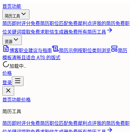
首页
功能
简历工具
简历即时评分
免费
简历职位匹配
免费
犀利点评我的简历
免费
职
位关键词提取
免费
求职信生成器
免费
所有简历工具
资源
博客
职业建议与指南
简历示例
按职位类别浏览
简历
模板
清晰且适合 ATS 的版式
加载中...
价格
登录
首页
功能
价格
简历工具
简历即时评分
免费
简历职位匹配
免费
犀利点评我的简历
免费
职
位关键词提取
免费
求职信生成器
免费
所有简历工具