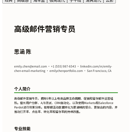
经典
高级感
海军蓝
极简现代
子午线
清爽现代
云影
高级邮件营销专员
思涵 陈
emily.chen@email.com
• +1 (555) 987-6543 • linkedin.com/in/emily-
chen-email-marketing • emilychenportfolio.com • San Francisco, CA
个人简介
高级邮件营销专员，拥有6年以上电商品牌生命周期、促销和留存邮件运营经
验。擅长用户分群、A/B测试、CRM自动化，以及使用Marketo和Salesforce
Pardot进行效果分析。能够把活动数据转化为更清晰的受众、更贴合的内容，并
推动打开率、点击率、转化率和留存率的持续改善。
专业技能