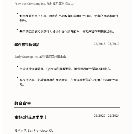
Previous Company Inc, 加利福尼亚州旧金山
•
制定覆盖新用户引导、唤回和产品教育的年度邮件日历，使客户互动率提升
40%。
•
基于购买历史和浏览行为设计个性化培育邮件，使客户留存率提高15%。
02/2018 - 05/2019
邮件营销协调员
Early Startup Inc, 加利福尼亚州旧金山
•
与设计师协调简报、QA检查和模板更新，确保每周邮件活动按时发布。
•
监控送达率、名单健康度和互动趋势，在大规模发送前识别潜在垃圾邮件风
险。
教育背景
09/2020 - 05/2024
市场营销理学学士
技术大学, San Francisco, CA