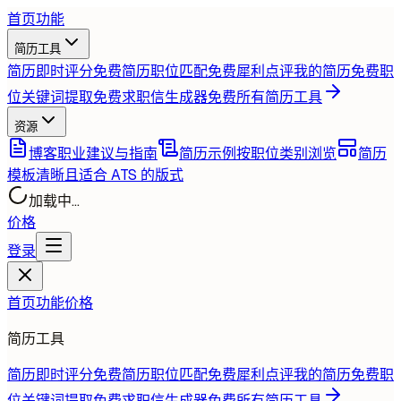
首页
功能
简历工具
简历即时评分
免费
简历职位匹配
免费
犀利点评我的简历
免费
职
位关键词提取
免费
求职信生成器
免费
所有简历工具
资源
博客
职业建议与指南
简历示例
按职位类别浏览
简历
模板
清晰且适合 ATS 的版式
加载中...
价格
登录
首页
功能
价格
简历工具
简历即时评分
免费
简历职位匹配
免费
犀利点评我的简历
免费
职
位关键词提取
免费
求职信生成器
免费
所有简历工具