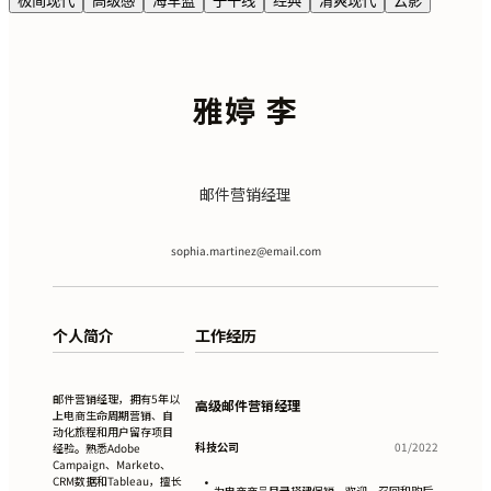
极简现代
高级感
海军蓝
子午线
经典
清爽现代
云影
雅婷 李
邮件营销经理
sophia.martinez@email.com
个人简介
工作经历
邮件营销经理，拥有5年以
高级邮件营销经理
上电商生命周期营销、自
动化旅程和用户留存项目
科技公司
01/2022
经验。熟悉Adobe
Campaign、Marketo、
CRM数据和Tableau，擅长
•
为电商商品目录搭建促销、欢迎、召回和购后