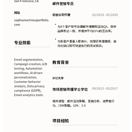
San Francisco, CA
邮件营销专员
网站
初创公司代理
02/2019 - 05/2020
sophiamartinezportfolio.
•
com
为8个客户账号协调邮件排期和活动QA，保持
品牌表达一致，并维持平均20%的互动率。
•
为新客户准备入职审计，梳理名单健康度、自
专业技能
动化缺口和可快速执行的测试机会。
Email segmentation,
教育背景
Campaign creation, A/B
testing, Automation
workflows, AI-driven
personalization,
XYZ大学
Customer behavior
analysis, Data privacy
09/2013 - 05/2017
市场营销传播学士学位
compliance (GDPR),
Email analytics tools
相关课程：邮件活动策略、营销分析、消费者行
为、CRM策略。GPA：3.8
项目经验