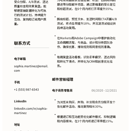
受众分层、A/B测试、送达
跟进等分层邮件项目，通过更精准的受众定位
质量检查和效果复盘。能
和标题测试，在6个月内将打开率提升35%。
够把营销数据转化为可执
行的测试计划，持续提升
•
围绕标题、预览文本、发送时间和CTA开展A/B
互动、复购和订阅用户质
测试，将点击率提升18%，并沉淀测试结论供
量。
后续活动复用。
•
在Marketo和Adobe Campaign中维护自动化
联系方式
生命周期流程，与商品、设计和分析团队协
作，确保优惠、排除规则和同意规则准确。
•
每周复盘活动看板，识别名单疲劳、送达风险
电子邮箱
和转化下滑点，并转化为CRM和创意优化任
务。
sophia.martinez@email.
com
邮件营销经理
手机
+1 (555) 987-6543
电子商务零售商
06/2020 - 12/2021
•
LinkedIn
为浏览未购买、弃购、补货和会员分层开发个
性化邮件活动，推动复购增长30%。
linkedin.com/in/sophia-
martinez
•
根据退订和互动趋势优化邮件版式、抑制逻辑
和内容模块，在3个月内将退订率降低15%。
地址