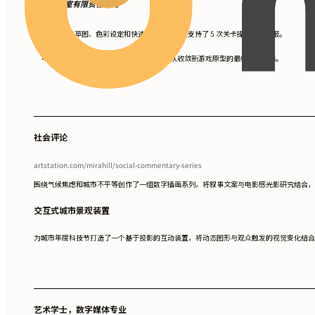
创意工作室有限责任公司
通过资产草图、色彩设定和快速 3D blockout 支持了 5 次关卡提案内部汇报。
•
准备了 15 版角色概念和展示板，帮助团队收敛新游戏原型的最终设计方向。
•
社会评论
artstation.com/mirahill/social-commentary-series
围绕气候焦虑和城市不平等创作了一组数字插画系列，将叙事文案与电影感光影研究结合，
交互式城市景观装置
为城市年度科技节打造了一个基于投影的互动装置，将动态图形与观众触发的视觉变化结合
艺术学士，数字媒体专业