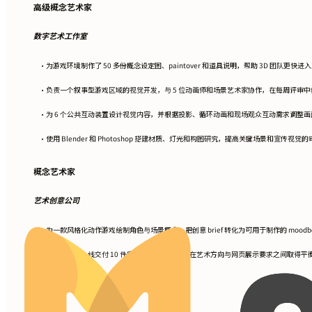
高级概念艺术家
数字艺术工作室
为游戏环境制作了 50 多份概念设定图、paintover 和道具说明，帮助 3D 团队更快
•
负责一个叙事型游戏区域的视觉开发，与 5 位动画师和场景艺术家协作，在每周评审中统一 st
•
为 6 个公共互动装置设计视觉内容，并根据投影、循环动画和现场观众互动需求调整画
•
使用 Blender 和 Photoshop 搭建材质、灯光和构图研究，提高关键场景和宣传视觉
•
概念艺术家
艺术创意公司
为一款风格化动作游戏绘制角色与场景概念，把创意 brief 转化为可用于制作的 moodbo
•
为虚拟画廊上线交付 10 件完成度较高的作品，在艺术方向与网页展示要求之间取得平
•
初级艺术家