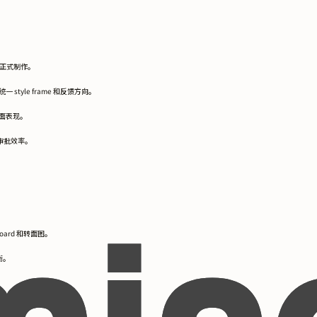
进入正式制作。
yle frame 和反馈方向。
面表现。
的审批效率。
ard 和转面图。
衡。