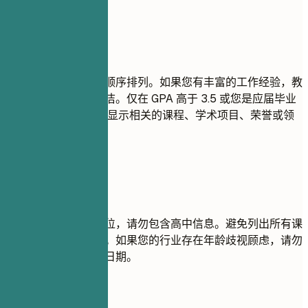
建议重点
请按最高学历优先的顺序排列。如果您有丰富的工作经验，教
育背景部分请尽量简洁。仅在 GPA 高于 3.5 或您是应届毕业
生时填写 GPA。突出显示相关的课程、学术项目、荣誉或领
导角色。
尽量避免
如果您已获得大学学位，请勿包含高中信息。避免列出所有课
程；仅选择最相关的。如果您的行业存在年龄歧视顾虑，请勿
包含几十年前的毕业日期。