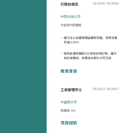
02/2018 - 05/2020
行政协调员
中型科技公司
华盛顿州西雅图
•
建立办公设备和用品跟踪流程，将库存差
异减少50%
•
每月处理并跟踪100多张采购订单，提升
供应商跟进、发票核对和交付可见性
教育背景
09/2013 - 05/2017
工商管理学士
华盛顿大学
西雅图, WA
项目经验