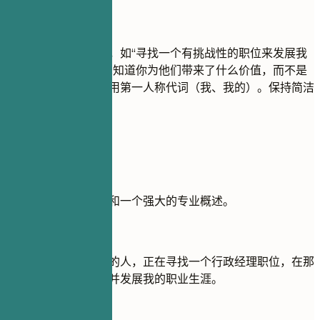
尽量避免
避免使用笼统的目标，如“寻找一个有挑战性的职位来发展我
的技能”。招聘人员想知道你为他们带来了什么价值，而不是
你想要什么。不要使用第一人称代词（我、我的）。保持简洁
有力。
实用示例
比较一个薄弱的目标和一个强大的专业概述。
不推荐
目标：我是一个勤奋的人，正在寻找一个行政经理职位，在那
里我可以学习新事物并发展我的职业生涯。
推荐写法