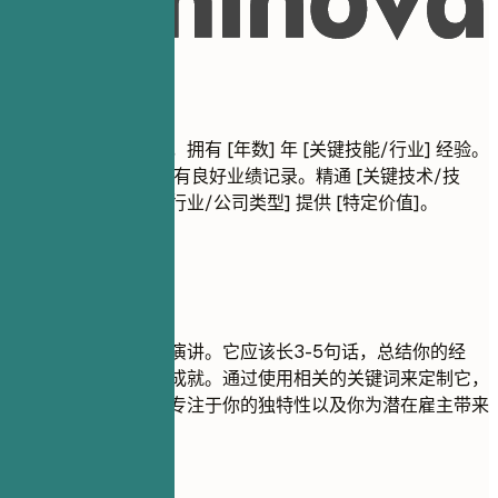
职业概述
职业概述
结果导向型行政经理，拥有 [年数] 年 [关键技能/行业] 经验。
在 [主要成就] 方面拥有良好业绩记录。精通 [关键技术/技
能]。致力于为 [目标行业/公司类型] 提供 [特定价值]。
建议重点
专业概述是你的电梯演讲。它应该长3-5句话，总结你的经
验、关键技能和主要成就。通过使用相关的关键词来定制它，
使其符合职位描述。专注于你的独特性以及你为潜在雇主带来
的价值。