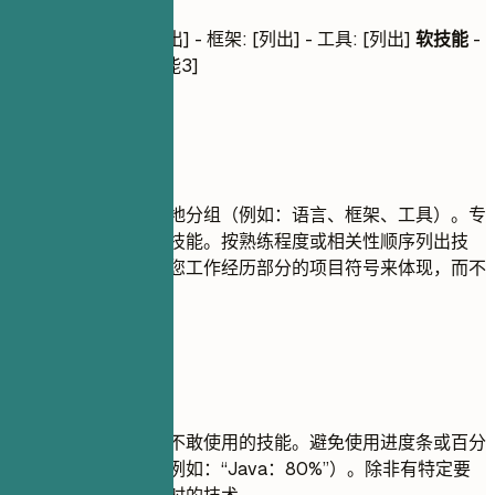
专业技能
- 语言: [列出] - 框架: [列出] - 工具: [列出]
软技能
-
[技能1], [技能2], [技能3]
建议重点
将您的技能合乎逻辑地分组（例如：语言、框架、工具）。专
注于与职位相关的硬技能。按熟练程度或相关性顺序列出技
能。软技能最好通过您工作经历部分的项目符号来体现，而不
是单独列出。
尽量避免
不要列出您在面试时不敢使用的技能。避免使用进度条或百分
比来评价您的技能（例如：“Java：80%”）。除非有特定要