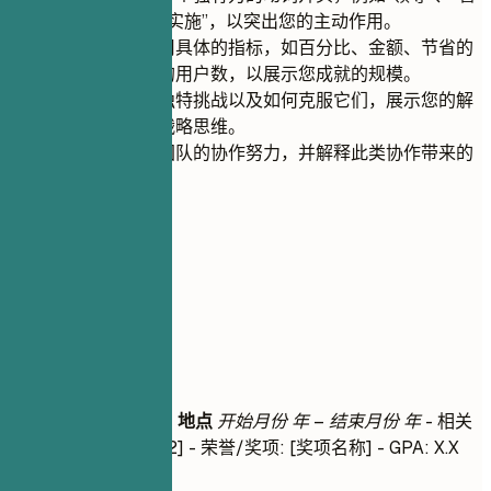
理”、“协调”或“实施”，以突出您的主动作用。
量化结果并使用具体的指标，如百分比、金额、节省的
时间或受影响的用户数，以展示您成就的规模。
强调您面临的独特挑战以及如何克服它们，展示您的解
决问题能力和战略思维。
强调与跨部门团队的协作努力，并解释此类协作带来的
积极成果。
05
教育背景
教育背景
学位名称
|
大学名称
|
地点
开始月份 年 – 结束月份 年
- 相关
课程: [课程 1], [课程 2] - 荣誉/奖项: [奖项名称] - GPA: X.X
(如果高于 3.5)