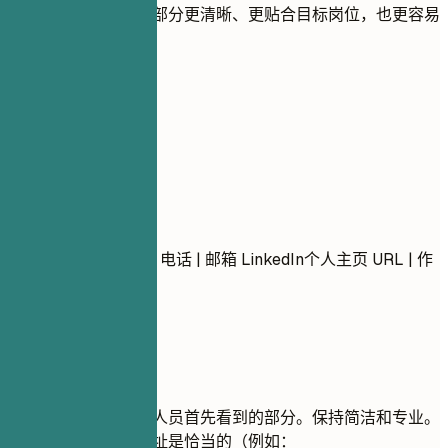
用实用建议帮助每个部分更清晰、更贴合目标岗位，也更容易
被 ATS 识别。
01
联系方式
联系方式
姓名 所在城市，省份 电话 | 邮箱 LinkedIn个人主页 URL | 作
品集 URL (可选)
建议重点
您的联系方式是招聘人员首先看到的部分。保持简洁和专业。
确保您的电子邮件地址是恰当的（例如：