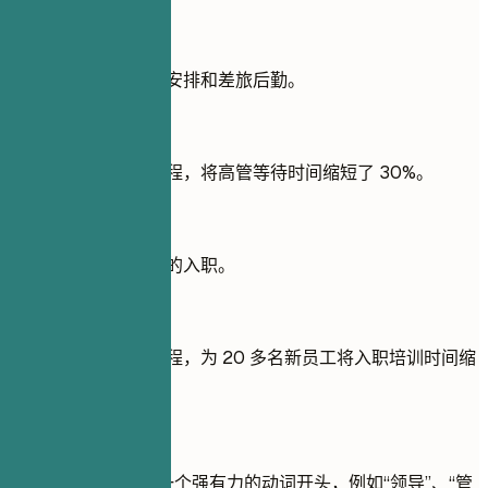
不推荐
负责管理高管的日程安排和差旅后勤。
推荐写法
协调了差旅和会议日程，将高管等待时间缩短了 30%。
不推荐
协助新入职高管团队的入职。
推荐写法
开发了精简的入职流程，为 20 多名新员工将入职培训时间缩
短了 50%。
快速建议
每个要点都以一个强有力的动词开头，例如“领导”、“管