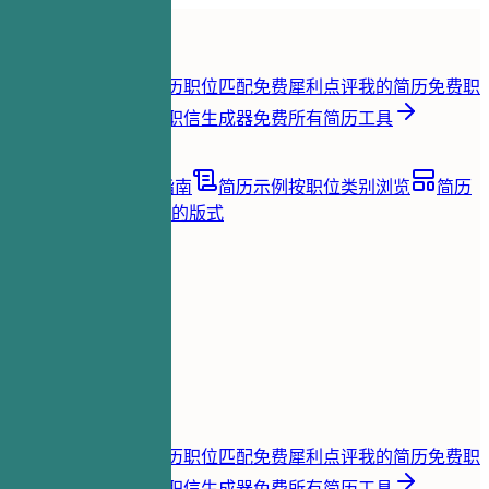
首页
功能
简历工具
简历即时评分
免费
简历职位匹配
免费
犀利点评我的简历
免费
职
位关键词提取
免费
求职信生成器
免费
所有简历工具
资源
博客
职业建议与指南
简历示例
按职位类别浏览
简历
模板
清晰且适合 ATS 的版式
加载中...
价格
登录
首页
功能
价格
简历工具
简历即时评分
免费
简历职位匹配
免费
犀利点评我的简历
免费
职
位关键词提取
免费
求职信生成器
免费
所有简历工具