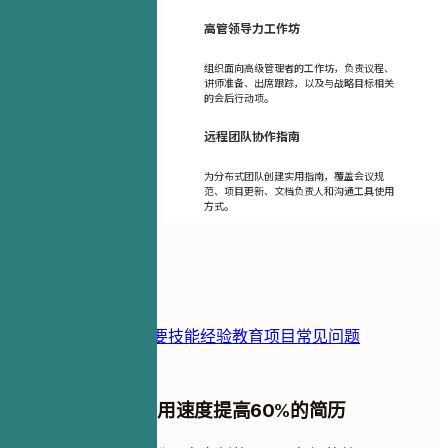
高管领导力工作坊
组织面向高级管理者的工作坊，负责议程、
讲师准备、出席跟踪，以及与战略目标相关
的会后行动项。
远程团队协作指南
为分布式团队创建实用指南，覆盖会议规
范、项目更新、文档负责人和沟通工具使用
方式。
目录
简历模板
联系方式
摘要
技能
经验
教育
项目
常见问题
创建一份让您被录用速度提高60%的简历