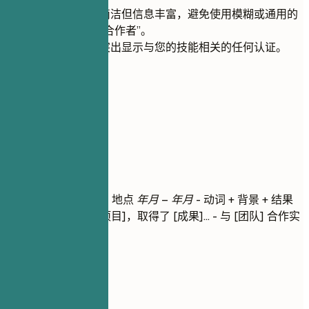
保持技能部分简洁但信息丰富，避免使用模糊或通用的
术语，如“团队合作者”。
在单独的部分突出显示与您的技能相关的任何认证。
04
工作经历
工作经历
职位名称
| 公司名称 | 地点
年月 – 年月
- 动词 + 背景 + 结果
（量化） - 领导了 [项目]，取得了 [成果]... - 与 [团队] 合作实
施了 [功能]...
建议重点