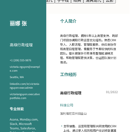
海军蓝
高级感
极简现代
子午线
经典
清爽现代
云影
个人简介
丽娜 张
高级行政经理，拥有6年以上高管支持、跨部
门项目协调和行政运营优化经验。熟悉CRM
高级行政经理
导入、入职流程、管理层报表、供应商协作
和高管日程管理，曾服务于节奏较快的科技
团队。擅长把复杂行政事务整理成清晰流
程，帮助管理层更快决策，也让团队按计划
+1 (206) 555-9876
推进。
victoria.nguyen@exampl
e.com
工作经历
Seattle, WA
linkedin.com/in/victoria-
nguyen-execadmin
01/2022
高级行政经理
victorianguyen.executive
portfolio.com
科技公司
专业技能
加利福尼亚州旧金山
Asana, Monday.com,
Slack, Microsoft
•
主导销售、运营和管理层共同使用的CRM
Teams, Salesforce,
上线，通过录入规则和用户培训将数据准