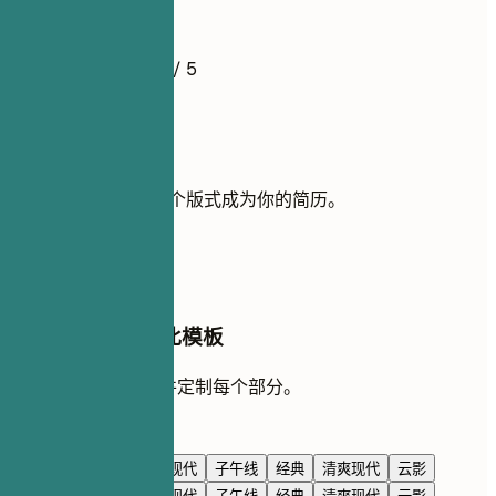
简历示例
4.5
/ 5
使用此模板
添加你的经历，让这个版式成为你的简历。
使用模板
在 AI 对话中编辑此模板
让 AI 与你一起重写并定制每个部分。
使用 AI 编辑
海军蓝
高级感
极简现代
子午线
经典
清爽现代
云影