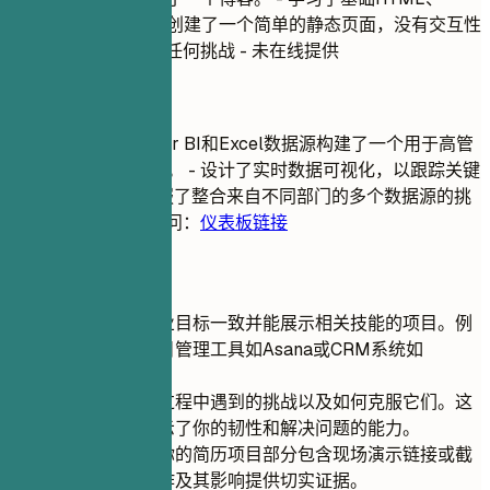
CSS、JavaScript - 创建了一个简单的静态页面，没有交互性
或动态内容 - 未突出任何挑战 - 未在线提供
推荐写法
使用Microsoft Power BI和Excel数据源构建了一个用于高管
报告的交互式仪表板。 - 设计了实时数据可视化，以跟踪关键
绩效指标 (KPI) - 克服了整合来自不同部门的多个数据源的挑
战 - 可在以下网址访问：
仪表板链接
快速建议
选择与你的职业目标一致并能展示相关技能的项目。例
如，侧重于项目管理工具如Asana或CRM系统如
Salesforce。
强调你在项目过程中遇到的挑战以及如何克服它们。这
向潜在雇主展示了你的韧性和解决问题的能力。
如果可能，在你的简历项目部分包含现场演示链接或截
图，为你的工作及其影响提供切实证据。