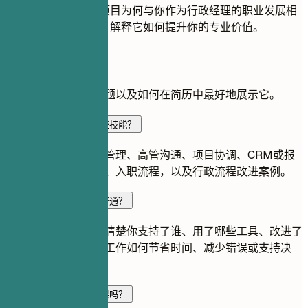
提供关于每个项目为何与你作为行政经理的职业发展相
关的背景信息，解释它如何提升你的专业价值。
常见问题
关于此角色的常见问题以及如何在简历中最好地展示它。
行政经理简历应突出哪些技能？
重点突出日程和差旅管理、高管沟通、项目协调、CRM或报
表工具、供应商管理、入职流程，以及行政流程改进案例。
如何避免简历内容过于普通？
不要只罗列职责。写清楚你支持了谁、用了哪些工具、改进了
什么流程，以及这些工作如何节省时间、减少错误或支持决
策。
行政简历需要写量化成果吗？