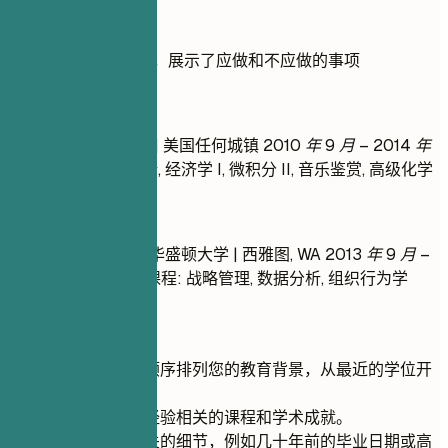
实用示例
教育背景的实际示例，展示了应做和不应做的事项
不推荐
文学学士 | XYZ 大学 | 美国任何城镇
2010 年 9 月 – 2014 年
5 月
- 课程: 商业导论, 经济学 I, 微积分 II, 音乐鉴赏, 高级化学
推荐写法
工商管理理学学士 | 华盛顿大学 | 西雅图, WA
2013 年 9 月 –
2017 年 5 月
- 相关课程: 战略管理, 数据分析, 组织行为学
快速建议
请按倒序时间顺序排列您的教育背景，从最近的学位开
始。
强调与您专业经验相关的课程和学术成就。
避免包含不相关的细节，例如几十年前的毕业日期或高