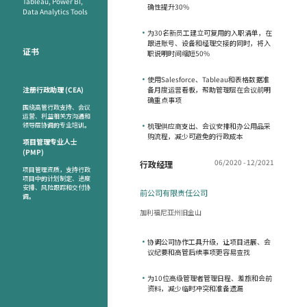
Tableau, Power BI,
确性提升30%
Data Analytics Tools
•
为30名新员工建立可复用的入职清单，在
跟进账号、设备和经理交接的同时，将入
证书
职说明时间缩短50%
•
使用Salesforce、Tableau和表格数据准
注册行政助理 (CEA)
备月度运营看板，帮助管理层在会议前明
确重点事项
围绕高管行政支持、会议
运营、利益相关方沟通和
领导层协调的专业培训。
•
梳理供应商支出、会议安排和办公用品采
购流程，减少可避免的行政成本
项目管理专业人士
(PMP)
06/2020 - 12/2021
行政经理
项目管理资质，支持行政
项目中的计划制定、进度
安排、风险跟踪和交付协
前公司有限责任公司
调。
加利福尼亚州旧金山
•
协调公司协作工具升级，让项目进展、会
议纪要和高管后续事项更容易查找
•
为10位高级管理者管理日程、差旅和会前
资料，减少临时冲突和准备遗漏