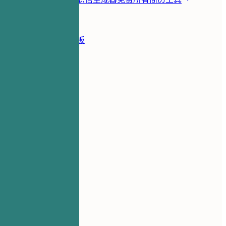
资源
博客
简历示例
简历模板
登录
简历生成器
简历示例
行政经理
administrative
行政经理