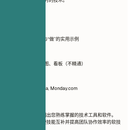
求，否则不要包含过时的技术。
实用示例
展示技能方面“不做”与“做”的实用示例
不推荐
项目管理工具：甘特图、看板（不精通）
推荐写法
项目管理工具：Asana, Monday.com
快速建议
在相关类别下列出您熟练掌握的技术工具和软件。
专注于与您的硬技能互补并提高团队协作效率的软技
能。