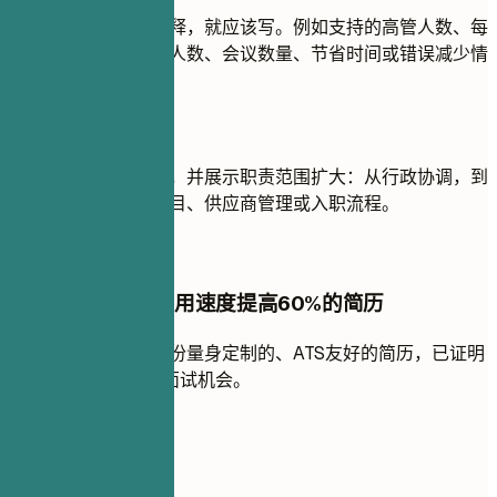
如果数字真实且能解释，就应该写。例如支持的高管人数、每
月采购订单量、入职人数、会议数量、节省时间或错误减少情
况。
如何展示职业发展？
按时间倒序列出经历，并展示职责范围扩大：从行政协调，到
高管支持、报表、项目、供应商管理或入职流程。
创建一份让您被录用速度提高60%的简历
在几分钟内，创建一份量身定制的、ATS友好的简历，已证明
可以获得6倍以上的面试机会。
创建更好的简历
分享此模板