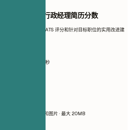
即时简历评分
检查您的高级行政经理简历分数
上传简历，即刻获取 ATS 评分和针对目标职位的实用改进建
议。
无需注册
默认私密
通常不到 30 秒
你的简历
把简历拖到这里
选择文件
PDF、DOCX、TXT 和图片 · 最大 20MB
请先添加简历