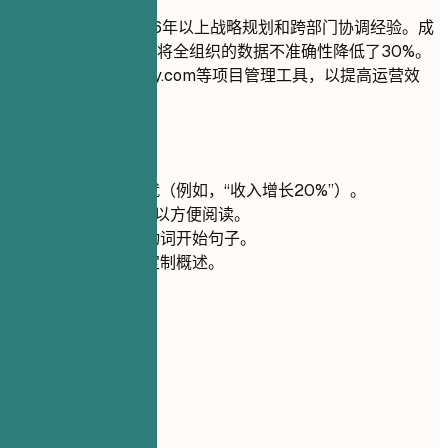
资深行政经理，拥有6年以上战略规划和跨部门协调经验。成
功实施了CRM系统，将全组织的数据不准确性降低了30%。
精通Asana和Monday.com等项目管理工具，以提高运营效
率。
快速建议
尽可能量化成就（例如，“收入增长20%”）。
保持在5行以内以方便阅读。
使用强有力的动词开始句子。
根据职位描述定制概述。
03
核心技能
核心技能