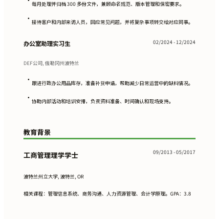
每月处理并归档 300 多份文件，兼顾命名规范、版本管理和保密要求。
•
接待客户和内部来访人员，回应常见问题，并将复杂事项转交给对应同事。
02/2024 - 12/2024
办公室助理实习生
DEF公司, 俄勒冈州波特兰
•
跟进行政办公用品库存，准备补货申请，帮助减少日常运营中的缺料情况。
•
协助内部活动和培训安排，负责资料准备、时间确认和现场支持。
教育背景
09/2013 - 05/2017
工商管理理学学士
波特兰州立大学, 波特兰, OR
相关课程：管理信息系统、商务沟通、人力资源管理、会计学原理。GPA：3.8