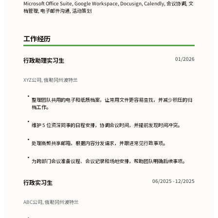
Microsoft Office Suite, Google Workspace, Docusign, Calendly, 会议协调, 文
档管理, 电子邮件沟通, 活动策划
工作经历
01/2026
行政助理实习生
XYZ公司, 俄勒冈州波特兰
•
整理团队共用的电子和纸质档案，让常用文件更容易查找，并减少积压的归
档工作。
•
维护 5 位资深同事的日程安排，协调会议时间，并提前发现时间冲突。
•
处理高频共享邮箱，根据内容分发请求，并跟进常见行政事项。
•
为跨部门会议准备议程、会议记录和场地安排，帮助团队明确后续事项。
06/2025 - 12/2025
行政实习生
ABC公司, 俄勒冈州波特兰
•