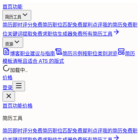
首页
功能
简历工具
简历即时评分
免费
简历职位匹配
免费
犀利点评我的简历
免费
职
位关键词提取
免费
求职信生成器
免费
所有简历工具
资源
博客
职业建议与指南
简历示例
按职位类别浏览
简历
模板
清晰且适合 ATS 的版式
加载中...
价格
登录
首页
功能
价格
简历工具
简历即时评分
免费
简历职位匹配
免费
犀利点评我的简历
免费
职
位关键词提取
免费
求职信生成器
免费
所有简历工具