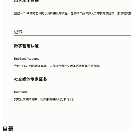
AI艺术生成器
搭建一个 AI 辅助艺术提示词库和发布流程，在最终作品保持人工审核的前提下，加快视觉
证书
数字营销认证
HubSpot Academy
完成 SEO、付费媒体基础、内容规划和社交媒体活动衡量相关课程。
社交媒体专家证书
Hootsuite
完成社交媒体排期、社群报告和表现分析培训。
目录