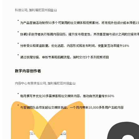
科技公司, 加利福尼亚州旧金山
•
为产品营销活动制作50多个可复用的社交媒体和视频素材，将常规外包设计成本降低1
•
协调3名创作者执行每周内容日历，提升发布稳定性，并改善营销与设计之间的交接效
•
分析受众和渠道数据，优化选题、内容形式和发布时间，使重复互动率提升18%
•
通过梳理分镜、审核节奏和后期流程，按时交付3个系列视频项目
数字内容创作者
内容中心有限责任公司, 加利福尼亚州旧金山
•
每月撰写并优化30多篇博客和社交媒体内容，推动自然流量增长60%
•
与营销团队合作发起社交媒体挑战，一个月内带来10,000多条用户生成内容
创意总监
媒体工作室公司, 加利福尼亚州旧金山