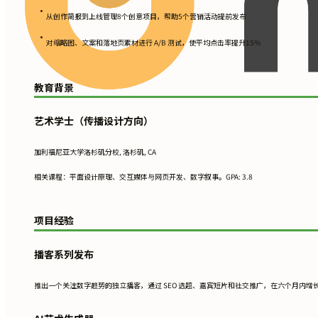
•
从创作简报到上线管理8个创意项目，帮助5个营销活动提前发布
•
对缩略图、文案和落地页素材进行 A/B 测试，使平均点击率提升15%
教育背景
艺术学士（传播设计方向）
加利福尼亚大学洛杉矶分校, 洛杉矶, CA
相关课程：平面设计原理、交互媒体与网页开发、数字叙事。GPA: 3.8
项目经验
播客系列发布
推出一个关注数字趋势的独立播客，通过 SEO 选题、嘉宾短片和社交推广，在六个月内增长到