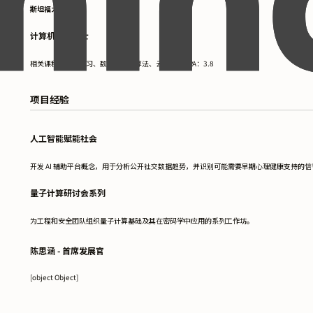
斯坦福大学
计算机科学硕士
相关课程：机器学习、数据结构与算法、云计算。GPA：3.8
项目经验
人工智能赋能社会
开发 AI 辅助平台概念，用于分析公开社交数据趋势，并识别可能需要早期心理健康支持的信
量子计算研讨会系列
为工程和安全团队组织量子计算基础及其在密码学中应用的系列工作坊。
陈思涵 - 首席发展官
[object Object]