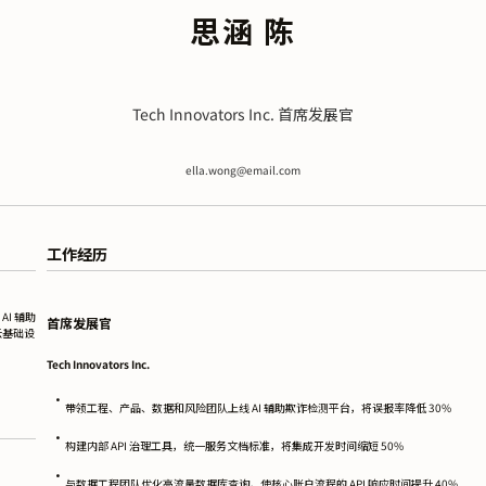
思涵 陈
Tech Innovators Inc. 首席发展官
ella.wong@email.com
工作经历
I 辅助
首席发展官
云基础设
Tech Innovators Inc.
•
带领工程、产品、数据和风险团队上线 AI 辅助欺诈检测平台，将误报率降低 30%
•
构建内部 API 治理工具，统一服务文档标准，将集成开发时间缩短 50%
•
与数据工程团队优化高流量数据库查询，使核心账户流程的 API 响应时间提升 40%