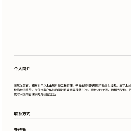
个人简介
首席发展官，拥有 8 年以上金融科技工程管理、平台战略和跨职能产品交付经验。主导上线 A
欺诈检测系统，在保持客户体验的同时将误报率降低 30%。擅长 API 治理、微服务架构、
施以及面向管理层的路线图规划。
联系方式
电子邮箱