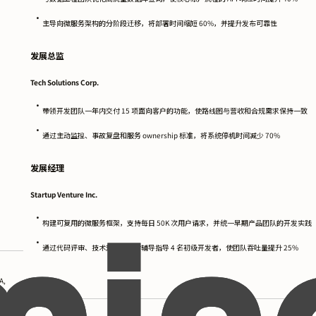
•
主导向微服务架构的分阶段迁移，将部署时间缩短 60%，并提升发布可靠性
发展总监
Tech Solutions Corp.
•
带领开发团队一年内交付 15 项面向客户的功能，使路线图与营收和合规需求保持一致
•
通过主动监控、事故复盘和服务 ownership 标准，将系统停机时间减少 70%
发展经理
Startup Venture Inc.
•
构建可复用的微服务框架，支持每日 50K 次用户请求，并统一早期产品团队的开发实践
•
通过代码评审、技术规划和交付辅导指导 4 名初级开发者，使团队吞吐量提升 25%
A,
教育背景