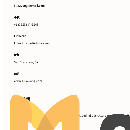
ella.wong@email.com
手机
+1 (555) 987-6543
LinkedIn
linkedin.com/in/ella-wong
地址
San Francisco, CA
网站
www.ella-wong.com
专业技能
Python, JavaScript, Microservices Architecture, Cloud Infrastructure (AWS, Azure), JIR
Asana, API Management, TensorFlow