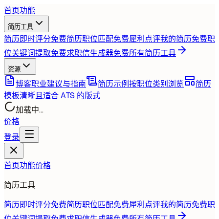
首页
功能
简历工具
简历即时评分
免费
简历职位匹配
免费
犀利点评我的简历
免费
职
位关键词提取
免费
求职信生成器
免费
所有简历工具
资源
博客
职业建议与指南
简历示例
按职位类别浏览
简历
模板
清晰且适合 ATS 的版式
加载中...
价格
登录
首页
功能
价格
简历工具
简历即时评分
免费
简历职位匹配
免费
犀利点评我的简历
免费
职
位关键词提取
免费
求职信生成器
免费
所有简历工具