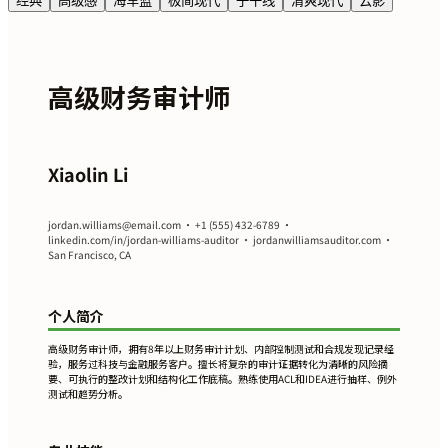
经典
高级感
海军蓝
极简现代
子午线
清爽现代
云影
高级财务审计师
Xiaolin Li
jordan.williams@email.com
• +1 (555) 432-6789 •
linkedin.com/in/jordan-williams-auditor • jordanwilliamsauditor.com •
San Francisco, CA
个人简介
高级财务审计师，拥有8年以上财务审计计划、内部控制测试和合规发现记录经
验，服务过科技与金融服务客户。擅长将复杂的审计证据转化为清晰的风险摘
要、可执行的整改计划和结构化工作底稿。熟练使用ACL和IDEA进行抽样、例外
测试和趋势分析。