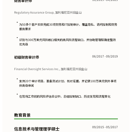
财务审计师
Regulatory Assurance Group, 加利福尼亚州旧金山
•
为50多个客户实体完成30项财务和IT控制审计，覆盖隐私、访问控制和财务
报告要求
•
识别与300万美元风险敞口相关的高风险流程缺口，并协助管理层确定整改
优先级
06/2017 - 09/2019
初级财务审计师
Financial Oversight Services Inc., 加利福尼亚州旧金山
•
支持20个审计项目，准备测试计划、核对证据，并记录100万美元例外事项
供高级审阅
•
在现场工作前的风险评估会议中，总结控制缺口、历史发现和流程变化
教育背景
09/2015 - 05/2017
信息技术与管理理学硕士