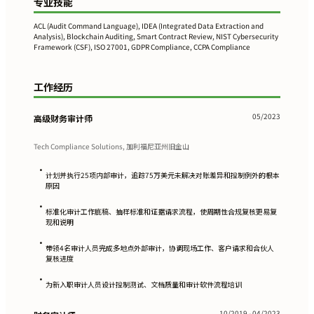
专业技能
ACL (Audit Command Language), IDEA (Integrated Data Extraction and
Analysis), Blockchain Auditing, Smart Contract Review, NIST Cybersecurity
Framework (CSF), ISO 27001, GDPR Compliance, CCPA Compliance
工作经历
05/2023
高级财务审计师
Tech Compliance Solutions, 加利福尼亚州旧金山
•
计划并执行25项内部审计，追踪75万美元未解决对账差异和控制例外的根本
原因
•
标准化审计工作底稿、抽样标准和证据请求流程，使周期性合规复核更易复
现和说明
•
带领4名审计人员完成多地点外部审计，协调现场工作、客户请求和合伙人
复核进度
•
为新入职审计人员设计控制测试、文档质量和审计软件流程培训
10/2019 - 04/2023