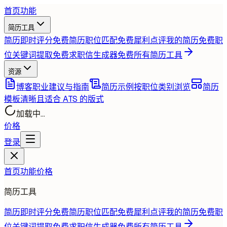
首页
功能
简历工具
简历即时评分
免费
简历职位匹配
免费
犀利点评我的简历
免费
职
位关键词提取
免费
求职信生成器
免费
所有简历工具
资源
博客
职业建议与指南
简历示例
按职位类别浏览
简历
模板
清晰且适合 ATS 的版式
加载中...
价格
登录
首页
功能
价格
简历工具
简历即时评分
免费
简历职位匹配
免费
犀利点评我的简历
免费
职
位关键词提取
免费
求职信生成器
免费
所有简历工具