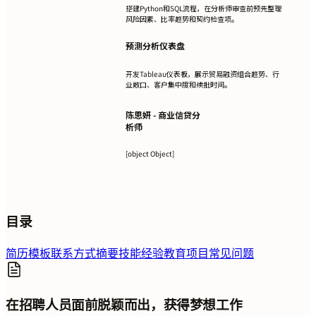
搭建Python和SQL流程，在分析师审查前预先整理
风险因素、比率趋势和契约检查项。
预测分析仪表盘
开发Tableau仪表板，展示贸易融资组合趋势、行
业敞口、客户集中度和续批时间。
陈思妍 - 商业信贷分
析师
[object Object]
目录
简历模板
联系方式
摘要
技能
经验
教育
项目
常见问题
在招聘人员面前脱颖而出，获得梦想工作