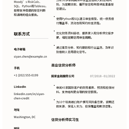
Moody’s RiskCalc、
险，为定期贷款、循环授信和年度续批准备授
SQL、Python和Tableau，
信建议。
能够支持稳健的授信判断
和清晰的组合报告。
•
使用Python和SQL建立审查模型，统一债务偿
付覆盖率、流动性和契约检查流程。
•
联系方式
优化财务资料接收、报表录入和分析师交接步
骤，缩短定期信用审查周期。
•
通过差异分析、契约跟踪和行业监测，及早识
电子邮箱
别借款人信用恶化信号。
siyan.chen@example.cn
商业信贷分析师
手机
+1 (202) 555-0199
国家金融服务公司
07/2018 - 01/2022
•
LinkedIn
审阅45家国际客户的财务报表、预测和担保材
料，支持结构更合理的授信额度。
linkedin.com/in/siyan-
chen-credit
•
为10个较高敞口账户撰写风险备忘录，说明还
款来源、保证人实力、担保覆盖和欺诈迹象。
地址
Washington, DC
信贷分析师实习生
网站