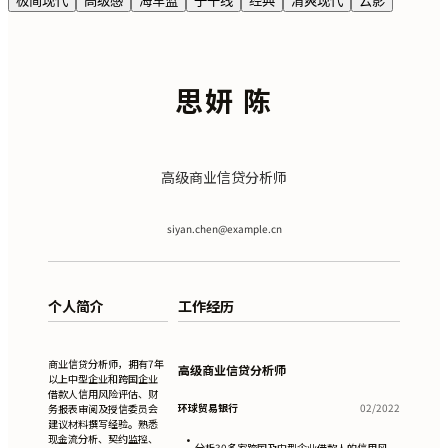
极简现代
高级感
海军蓝
子午线
经典
清爽现代
云影
思妍 陈
高级商业信贷分析师
siyan.chen@example.cn
个人简介
工作经历
商业信贷分析师，拥有7年
高级商业信贷分析师
以上中型企业和跨国企业
借款人信用风险评估、财
环球贸易银行
02/2022
务报表审阅及授信委员会
建议材料撰写经验。熟悉
现金流分析、契约监控、
•
分析30多家跨国及中型企业借款人的信用风