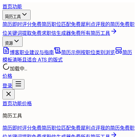
首页
功能
简历工具
简历即时评分
免费
简历职位匹配
免费
犀利点评我的简历
免费
职
位关键词提取
免费
求职信生成器
免费
所有简历工具
资源
博客
职业建议与指南
简历示例
按职位类别浏览
简历
模板
清晰且适合 ATS 的版式
加载中...
价格
登录
首页
功能
价格
简历工具
简历即时评分
免费
简历职位匹配
免费
犀利点评我的简历
免费
职
位关键词提取
免费
求职信生成器
免费
所有简历工具