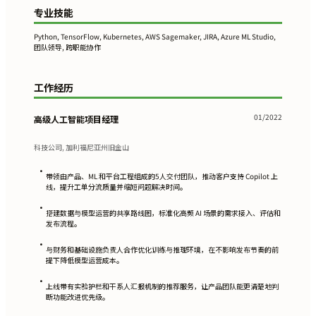
专业技能
Python, TensorFlow, Kubernetes, AWS Sagemaker, JIRA, Azure ML Studio,
团队领导, 跨职能协作
工作经历
01/2022
高级人工智能项目经理
科技公司, 加利福尼亚州旧金山
•
带领由产品、ML 和平台工程组成的5人交付团队，推动客户支持 Copilot 上
线，提升工单分流质量并缩短问题解决时间。
•
搭建数据与模型运营的共享路线图，标准化高频 AI 场景的需求接入、评估和
发布流程。
•
与财务和基础设施负责人合作优化训练与推理环境，在不影响发布节奏的前
提下降低模型运营成本。
•
上线带有实验护栏和干系人汇报机制的推荐服务，让产品团队能更清楚地判
断功能改进优先级。