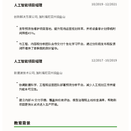
10/2019 - 12/2021
人工智能项目经理
创新解决方案公司, 加利福尼亚州旧金山
•
主导预测性维护项目落地，提升现场运营规划效率，并将设备非计划停机时
间降低45%。
•
与工程、内容和分析团队合作交付个性化学习平台，通过分阶段发布和反馈
闭环维持了首季度的良好留存。
12/2017 - 10/2019
人工智能项目经理
数据波技术公司, 加利福尼亚州旧金山
•
协调数据科学、工程和运营团队部署预测分析平台，减少人工规划工作并提
升成本可见性。
•
建立内部 AI 交付手册，覆盖供应商评估、模型治理和上线检查清单，帮助新
项目更快从试点进入生产环境。
教育背景