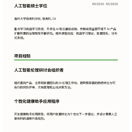
09/2016 - 05/2018
人工智能硕士学位
加州大学伯克利分校, 伯克利, CA
重点学习机器学习系统、负责任 AI 和云基础设施，并围绕受监管环境下 AI 产品
扩展所需的治理框架开展研究。相关课程包括：机器学习理论、数据隐私、分布
式系统。
项目经验
人工智能伦理研讨会组织者
组织面向产品、法务和数据团队的 AI 伦理工作坊，把政策层面的顾虑转化为可
执行的风险评审、文档管理和上线决策方法。
个性化健康助手应用程序
开发健康助手应用原型，将用户数据转化为个性化下一步建议，并设计需要人工
复核时的清晰升级规则。