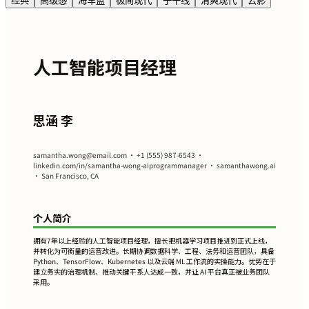
经典
高级感
海军蓝
极简现代
子午线
清爽现代
云影
人工智能项目经理
思涵 李
samantha.wong@email.com
• +1 (555) 987-6543 •
linkedin.com/in/samantha-wong-aiprogrammanager • samanthawong.ai
• San Francisco, CA
个人简介
拥有7年以上经验的人工智能项目经理，擅长把机器学习项目推进到正式上线，
并转化为可衡量的运营改进。长期协调数据科学、工程、法务和运营团队，具备
Python、TensorFlow、Kubernetes 以及云端 ML 工作流的实操能力。优势在于
建立务实的治理机制、推动关键干系人达成一致，并让 AI 平台真正被业务团队
采用。