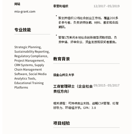
网站
非营利组织
12/2017 - 05/2019
mia-grant.com
•
策划并组织12场社会创业工作坊，覆盖200多
名参与者，负责讲师协调、材料、报名和会后
调研。
专业技能
•
管理1万美元本地社会创新微型资助项目，负
责申请、评审会议、资金发放和获奖者报告。
Strategic Planning,
Sustainability Reporting,
Regulatory Compliance,
教育背景
Project Management,
CRM Systems, Supply
Chain Management
Software, Social Media
旧金山州立大学
Analytics Tools,
Educational Training
09/2015 - 05/2017
工商管理硕士（企业社会
Platforms
责任方向）
相关课程：可持续商业实践、战略CSR管理、伦理
领导力、环境经济学。GPA：3.8
项目经验