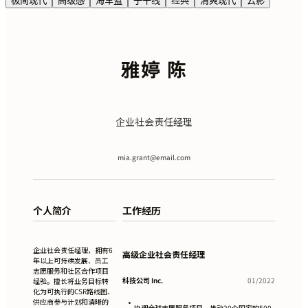
极简现代
高级感
海军蓝
子午线
经典
清爽现代
云影
雅婷 陈
企业社会责任经理
mia.grant@email.com
个人简介
工作经历
企业社会责任经理，拥有6
高级企业社会责任经理
年以上可持续发展、员工
志愿服务和社区合作项目
科技公司 Inc.
01/2022
经验。擅长将业务目标转
化为可执行的CSR路线图、
供应商参与计划和清晰的
•
协调全球志愿服务项目，推动20个国家的500