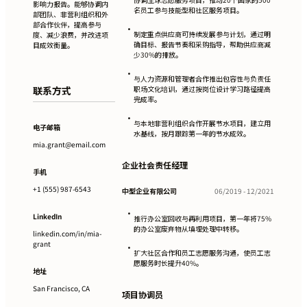
影响力报告。能够协调内
名员工参与技能型和社区服务项目。
部团队、非营利组织和外
部合作伙伴，提高参与
•
制定重点供应商可持续发展参与计划，通过明
度、减少浪费，并改进项
确目标、报告节奏和采购指导，帮助供应商减
目成效衡量。
少30%的排放。
•
与人力资源和管理者合作推出包容性与负责任
联系方式
职场文化培训，通过按岗位设计学习路径提高
完成率。
•
与本地非营利组织合作开展节水项目，建立用
电子邮箱
水基线，按月跟踪第一年的节水成效。
mia.grant@email.com
企业社会责任经理
手机
+1 (555) 987-6543
中型企业有限公司
06/2019 - 12/2021
•
LinkedIn
推行办公室回收与再利用项目，第一年将75%
的办公室废弃物从填埋处理中转移。
linkedin.com/in/mia-
grant
•
扩大社区合作和员工志愿服务沟通，使员工志
愿服务时长提升40%。
地址
San Francisco, CA
项目协调员