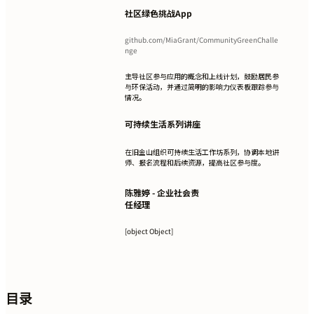
社区绿色挑战App
github.com/MiaGrant/CommunityGreenChalle
nge
主导社区参与应用的概念和上线计划，鼓励居民参
与环保活动，并通过简明的影响力仪表板跟踪参与
情况。
可持续生活系列讲座
在旧金山组织可持续生活工作坊系列，协调本地讲
师、报名流程和后续资源，提高社区参与度。
陈雅婷 - 企业社会责
任经理
[object Object]
目录