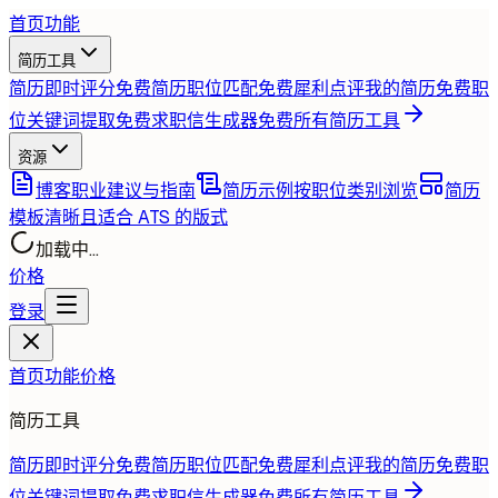
首页
功能
简历工具
简历即时评分
免费
简历职位匹配
免费
犀利点评我的简历
免费
职
位关键词提取
免费
求职信生成器
免费
所有简历工具
资源
博客
职业建议与指南
简历示例
按职位类别浏览
简历
模板
清晰且适合 ATS 的版式
加载中...
价格
登录
首页
功能
价格
简历工具
简历即时评分
免费
简历职位匹配
免费
犀利点评我的简历
免费
职
位关键词提取
免费
求职信生成器
免费
所有简历工具