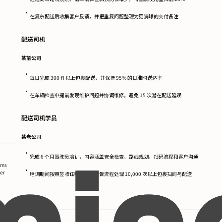
•
在复杂配送后收集客户反馈，并把重复问题整理为更清晰的交付备注
配送司机
某前公司
•
每日完成 300 件以上包裹配送，并保持 95% 的日准时送达率
•
在车辆检查中提前发现维护问题并协调维修，避免 15 次潜在配送延误
配送司机学员
某老公司
•
完成 6 个月驾驶员培训，内容涵盖安全检查、路线规划、扫码流程和客户沟通
ems
•
mer
培训期间按照签收证明和异常报告流程处理 10,000 次以上包裹扫码与配送
教育背景