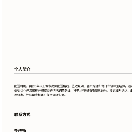
个人简介
配送司机，拥有5年以上城市高频配送路线、签收证明、客户沟通和每日车辆检查经验。通
GPS 优化停靠顺序并根据交通情况调整路线，将平均行驶时间缩短 20%。擅长准时送达、
理包裹，并与调度和客户保持清晰沟通。
联系方式
电子邮箱