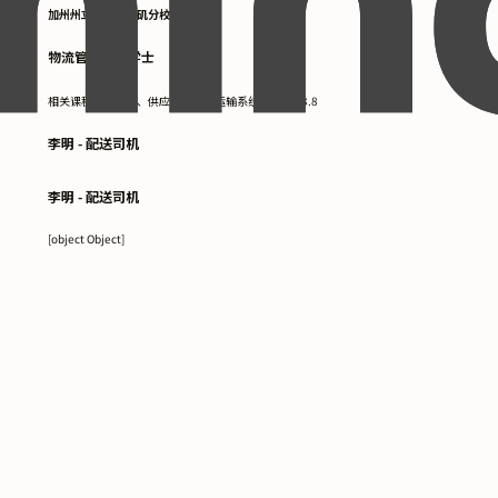
加州州立大学洛杉矶分校
物流管理理学学士
相关课程：运筹学、供应链管理、运输系统。GPA：3.8
李明 - 配送司机
李明 - 配送司机
[object Object]