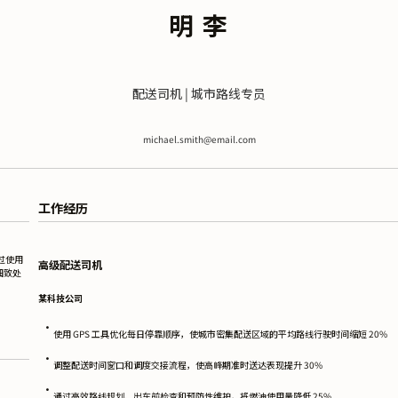
明 李
配送司机 | 城市路线专员
michael.smith@email.com
工作经历
过使用
高级配送司机
细致处
某科技公司
•
使用 GPS 工具优化每日停靠顺序，使城市密集配送区域的平均路线行驶时间缩短 20%
•
调整配送时间窗口和调度交接流程，使高峰期准时送达表现提升 30%
•
通过高效路线规划、出车前检查和预防性维护，将燃油使用量降低 25%