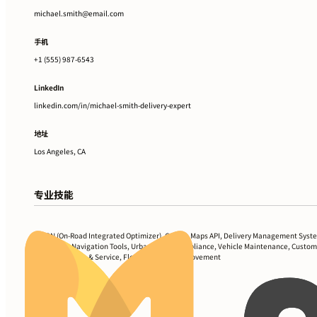
michael.smith@email.com
手机
+1 (555) 987-6543
LinkedIn
linkedin.com/in/michael-smith-delivery-expert
地址
Los Angeles, CA
专业技能
ORION (On-Road Integrated Optimizer), Google Maps API, Delivery Management Syst
(DMS), GPS Navigation Tools, Urban Traffic Compliance, Vehicle Maintenance, Custo
Communication & Service, Fleet Efficiency Improvement