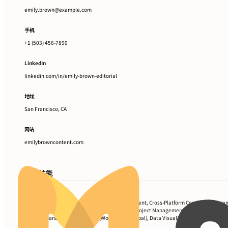
emily.brown@example.com
手机
+1 (503) 456-7890
LinkedIn
linkedin.com/in/emily-brown-editorial
地址
San Francisco, CA
网站
emilybrowncontent.com
专业技能
SEO Optimization, Editorial Calendar Development, Cross-Platform Content Manage
Content Audit and Analysis, Google Analytics, Project Management Software (Asana, T
Content Management Systems (WordPress, Drupal), Data Visualization Tools