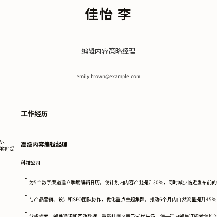
佳怡 李
编辑内容策略经理
emily.brown@example.com
工作经历
历、
高级内容编辑经理
够将受
科技公司
•
为5个数字渠道建立季度编辑日历，使计划内内容产出提升30%，同时减少临近发布前的
•
与产品营销、设计和SEO团队协作，优化重点主题集群，推动6个月内自然流量提升45%
•
分析搜索、邮件通讯和互动数据，重新排序文章形式优先级，使一年内邮件订阅者增长2