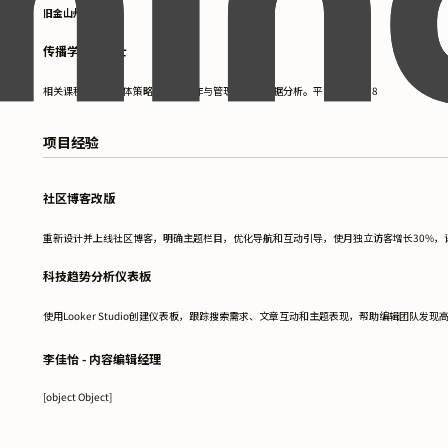
旧金山州立大学
传播学文学学士
相关课程：数字媒体策略、内容创作与管理、营销数据分析。平均绩点：3.8
项目经验
社区博客改版
重新设计并上线社区博客，明确主题栏目，优化导航和互动引导，使月独立访客增长30%，
科技趋势分析仪表板
使用Looker Studio创建仪表板，跟踪搜索需求、文章互动和主题表现，帮助编辑团队发
李佳怡 - 内容编辑经理
[object Object]