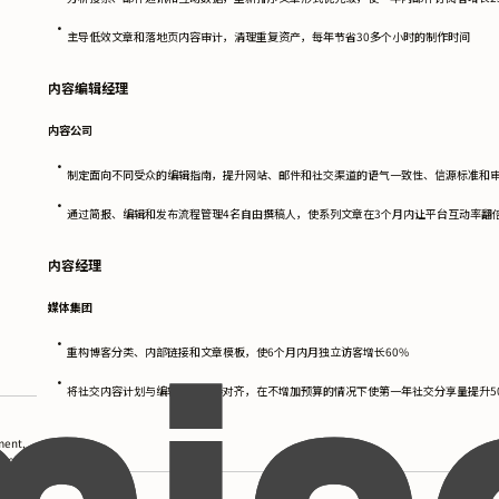
•
主导低效文章和落地页内容审计，清理重复资产，每年节省30多个小时的制作时间
内容编辑经理
内容公司
•
制定面向不同受众的编辑指南，提升网站、邮件和社交渠道的语气一致性、信源标准和
•
通过简报、编辑和发布流程管理4名自由撰稿人，使系列文章在3个月内让平台互动率翻
内容经理
媒体集团
•
重构博客分类、内部链接和文章模板，使6个月内月独立访客增长60%
•
将社交内容计划与编辑发布节奏对齐，在不增加预算的情况下使第一年社交分享量提升5
ment,
教育背景
rello),