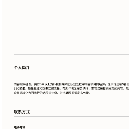
个人简介
内容编辑经理，拥有6年以上为科技和媒体团队规划数字内容项目的经验。擅长搭建编辑日
SEO简报、质量标准和数据汇报流程，帮助作者发布更清晰、更容易被搜索发现的内容。能
众数据转化为可执行的选题优先级，并协调多渠道发布节奏。
联系方式
电子邮箱