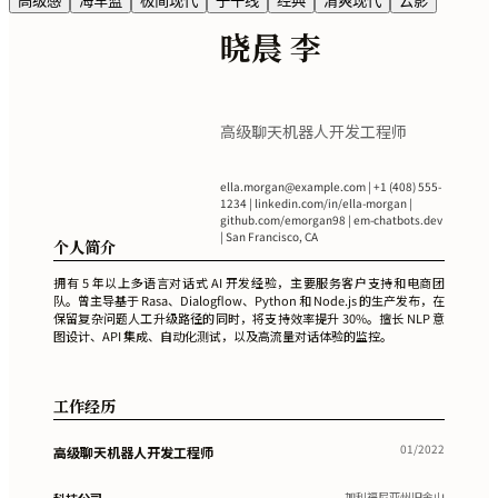
高级感
海军蓝
极简现代
子午线
经典
清爽现代
云影
晓晨 李
高级聊天机器人开发工程师
ella.morgan@example.com
| +1 (408) 555-
1234 | linkedin.com/in/ella-morgan |
github.com/emorgan98 | em-chatbots.dev
| San Francisco, CA
个人简介
拥有 5 年以上多语言对话式 AI 开发经验，主要服务客户支持和电商团
队。曾主导基于 Rasa、Dialogflow、Python 和 Node.js 的生产发布，在
保留复杂问题人工升级路径的同时，将支持效率提升 30%。擅长 NLP 意
图设计、API 集成、自动化测试，以及高流量对话体验的监控。
工作经历
01/2022
高级聊天机器人开发工程师
加利福尼亚州旧金山