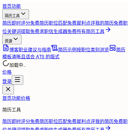
首页
功能
简历工具
简历即时评分
免费
简历职位匹配
免费
犀利点评我的简历
免费
职
位关键词提取
免费
求职信生成器
免费
所有简历工具
资源
博客
职业建议与指南
简历示例
按职位类别浏览
简历
模板
清晰且适合 ATS 的版式
加载中...
价格
登录
首页
功能
价格
简历工具
简历即时评分
免费
简历职位匹配
免费
犀利点评我的简历
免费
职
位关键词提取
免费
求职信生成器
免费
所有简历工具