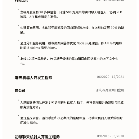
科技公司
•
主导开发支持 20 多种语言、日活 500 万用户的实时聊天机器人，协调 NLP
流程、API 集成和发布准备。
•
构建面向意图、实体和兜底流程的回归测试流水线，在上线前发现 90% 的缺
陷。
•
通过分析服务调用、缓存高频回答并优化 Node.js 处理器，将 API 平均响应
时间从 400ms 降至 80ms。
•
上线 12 项产品改进，包括基于情绪的路由和面向回访客户的上下文个性
化。
06/2020 - 12/2021
聊天机器人开发工程师
加利福尼亚州旧金山
前公司
•
为跨国支持团队开发 7 种语言的对话式 AI 助手，并将意图和升级规则与区域
服务流程对齐。
•
通过监控告警、运行手册和核心集成的定期检查，将聊天机器人相关停机时
间减少 50%。
09/2018 - 05/2020
初级聊天机器人开发工程师