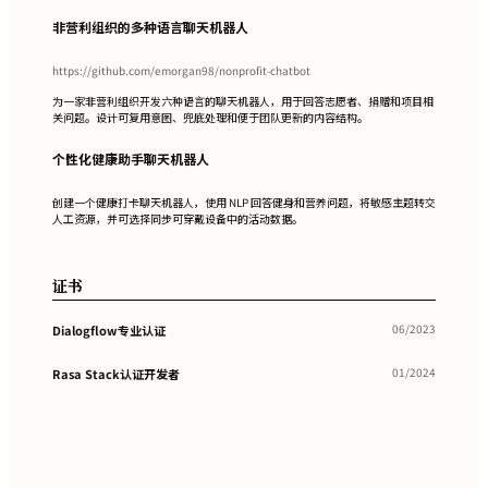
非营利组织的多种语言聊天机器人
https://github.com/emorgan98/nonprofit-chatbot
为一家非营利组织开发六种语言的聊天机器人，用于回答志愿者、捐赠和项目相
关问题。设计可复用意图、兜底处理和便于团队更新的内容结构。
个性化健康助手聊天机器人
创建一个健康打卡聊天机器人，使用 NLP 回答健身和营养问题，将敏感主题转交
人工资源，并可选择同步可穿戴设备中的活动数据。
证书
06/2023
Dialogflow专业认证
01/2024
Rasa Stack认证开发者