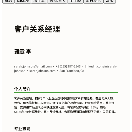
经典
高级感
海军蓝
极简现代
子午线
清爽现代
云影
客户关系经理
雅雯 李
sarah.johnson@email.com
• +1 (555) 987-6543 • linkedin.com/in/sarah-
johnson • sarahjohnson.com • San Francisco, CA
个人简介
客户关系经理，拥有5年以上企业级和中型市场客户管理经验，覆盖客户入职、
续约、服务修复和CRM报告。通过建立客户复盘节奏、记录风险信号，并与销
售、支持和产品团队协同快速解决问题，将客户留存率提升25%。熟悉
Salesforce数据维护、客户反馈分析、合同沟通和面向管理层的客户关系汇报。
专业技能