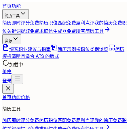
首页
功能
简历工具
简历即时评分
免费
简历职位匹配
免费
犀利点评我的简历
免费
职
位关键词提取
免费
求职信生成器
免费
所有简历工具
资源
博客
职业建议与指南
简历示例
按职位类别浏览
简历
模板
清晰且适合 ATS 的版式
加载中...
价格
登录
首页
功能
价格
简历工具
简历即时评分
免费
简历职位匹配
免费
犀利点评我的简历
免费
职
位关键词提取
免费
求职信生成器
免费
所有简历工具