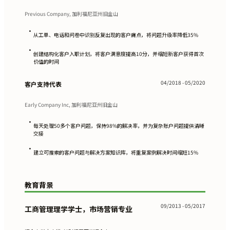
Previous Company, 加利福尼亚州旧金山
•
从工单、电话和问卷中识别反复出现的客户痛点，将问题升级率降低35%
•
创建结构化客户入职计划，将客户满意度提高10分，并缩短新客户获得首次
价值的时间
04/2018 - 05/2020
客户支持代表
Early Company Inc, 加利福尼亚州旧金山
•
每天处理50多个客户问题，保持98%的解决率，并为复杂账户问题提供清晰
交接
•
建立可搜索的客户问题与解决方案知识库，将重复案例解决时间缩短15%
教育背景
09/2013 - 05/2017
工商管理理学学士，市场营销专业