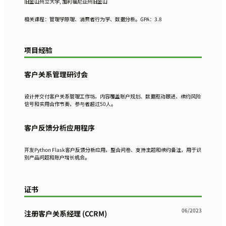
旧金山州立大学, 加利福尼亚州旧金山
相关课程：管理学原理、消费者行为学、数据分析。GPA：3.8
项目经验
客户关系管理研讨会
设计并交付客户关系管理工作坊，内容覆盖账户规划、数据驱动跟进、续约风险
信号和实用合作节奏，参与者超过50人。
客户反馈分析应用程序
开发Python Flask客户反馈分析应用，整合问卷、支持主题和续约备注，用于识
别产品问题和账户增长机会。
证书
06/2023
注册客户关系经理 (CCRM)