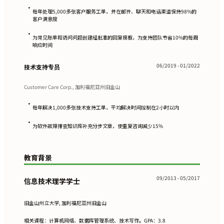
•
每年处理5,000多张客户服务工单，并在邮件、聊天和电话渠道保持98%的
客户满意度
•
为常见账单和访问问题创建经批准的回复模板，为支持团队节省10%的每周
响应时间
06/2019 - 01/2022
技术支持专员
Customer Care Corp., 加利福尼亚州旧金山
•
每年解决1,000多张技术支持工单，平均解决时间控制在2小时以内
•
为软件故障排查知识库补充分步文章，使重复咨询减少15%
教育背景
09/2013 - 05/2017
信息技术理学学士
旧金山州立大学, 加利福尼亚州旧金山
相关课程：计算机网络、数据库管理系统、技术写作。GPA：3.8