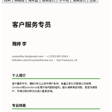
经典
高级感
海军蓝
极简现代
子午线
清爽现代
云影
客户服务专员
雅婷 李
samantha.lee@email.com
• +1 (555) 987-6543 •
linkedin.com/in/samantha-lee-csa • San Francisco, CA
个人简介
客户服务专员，拥有5年以上软件用户支持、高量工单队列管理以及使用
Zendesk和Salesforce处理升级问题的经验。擅长清晰排查问题、稳定沟通客
户，并通过知识库优化减少重复咨询。
专业技能