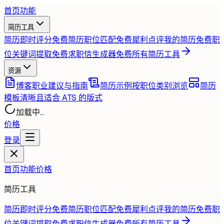
首页
功能
简历工具
简历即时评分
免费
简历职位匹配
免费
犀利点评我的简历
免费
职
位关键词提取
免费
求职信生成器
免费
所有简历工具
资源
博客
职业建议与指南
简历示例
按职位类别浏览
简历
模板
清晰且适合 ATS 的版式
加载中...
价格
登录
首页
功能
价格
简历工具
简历即时评分
免费
简历职位匹配
免费
犀利点评我的简历
免费
职
位关键词提取
免费
求职信生成器
免费
所有简历工具